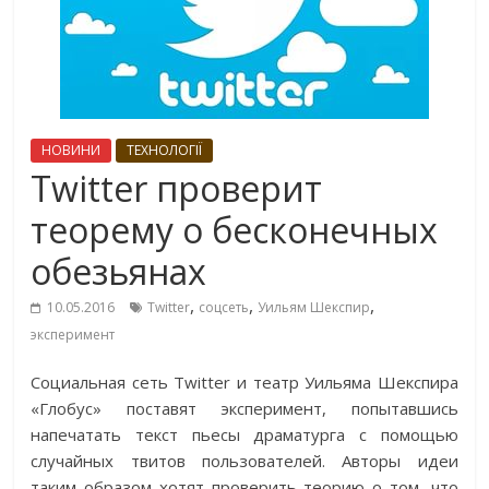
НОВИНИ
ТЕХНОЛОГІЇ
Twitter проверит
теорему о бесконечных
обезьянах
,
,
,
10.05.2016
Twitter
соцсеть
Уильям Шекспир
эксперимент
Социальная сеть Twitter и театр Уильяма Шекспира
«Глобус» поставят эксперимент, попытавшись
напечатать текст пьесы драматурга с помощью
случайных твитов пользователей. Авторы идеи
таким образом хотят проверить теорию о том, что