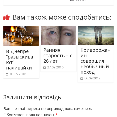
Вам також може сподобатись:
Ранняя
Криворожан
В Днепре
старость – с
ин
“разыскива
26 лет
совершил
ют”
необычный
наливайки
27.09.2016
поход
03.05.2018
06.09.2017
Залишити відповідь
Ваша e-mail адреса не оприлюднюватиметься.
Обов’язкові поля позначені
*