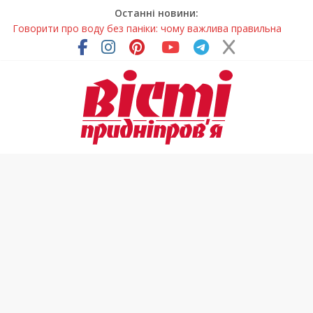
Останні новини:
Говорити про воду без паніки: чому важлива правильна
комунікація
Лікар – на екрані: Як працюють телемедичні центри на
Дніпропетровщині
У Дніпрі триває масштабна підготовка до опалювального
сезону
Пошуки тривають: на Дніпропетровщині досліджують місце
розташування легендарного монастиря (Фото)
Погода та прикмети на неділю, 9 серпня 2026 року