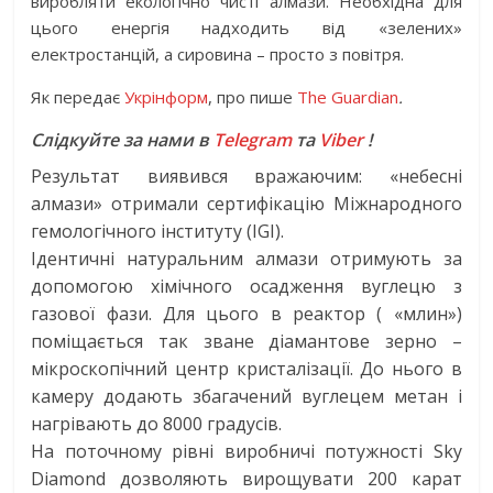
виробляти екологічно чисті алмази. Необхідна для
цього енергія надходить від «зелених»
електростанцій, а сировина – просто з повітря.
Як передає
Укрінформ
, про пише
The Guardian
.
Слідкуйте за нами в
Telegram
та
Viber
!
Результат виявився вражаючим: «небесні
алмази» отримали сертифікацію Міжнародного
гемологічного інституту (IGI).
Ідентичні натуральним алмази отримують за
допомогою хімічного осадження вуглецю з
газової фази. Для цього в реактор ( «млин»)
поміщається так зване діамантове зерно –
мікроскопічний центр кристалізації. До нього в
камеру додають збагачений вуглецем метан і
нагрівають до 8000 градусів.
На поточному рівні виробничі потужності Sky
Diamond дозволяють вирощувати 200 карат