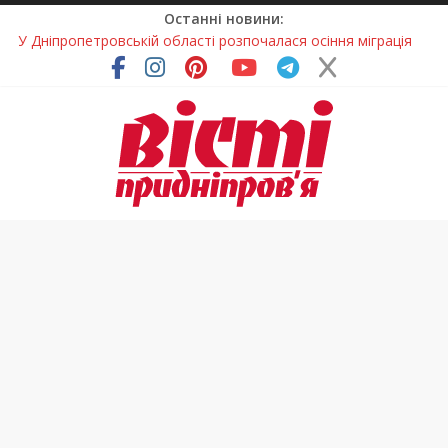
Останні новини:
У Дніпропетровській області розпочалася осіння міграція
птахів
На Дніпропетровщині вводять сезонну заборону на вилов
річкових раків
Петриківський розпис у всій красі: нова виставка відкрилася
на Дніпропетровщині
У Дніпрі на три місяці можуть обмежити рух на Вокзальній
площі
На Дніпропетровщині до суду передали резонансну справу