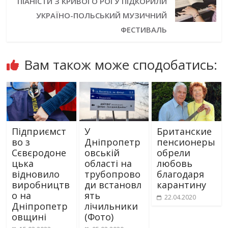
ПІАНІСТИ З КРИВОГО РОГУ ПІДКОРИЛИ
УКРАЇНО-ПОЛЬСЬКИЙ МУЗИЧНИЙ
ФЕСТИВАЛЬ
Вам також може сподобатись:
Підприємст
У
Британские
во з
Дніпропетр
пенсионеры
Сєвєродоне
овській
обрели
цька
області на
любовь
відновило
трубопрово
благодаря
виробництв
ди встановл
карантину
о на
ять
22.04.2020
Дніпропетр
лічильники
овщині
(Фото)