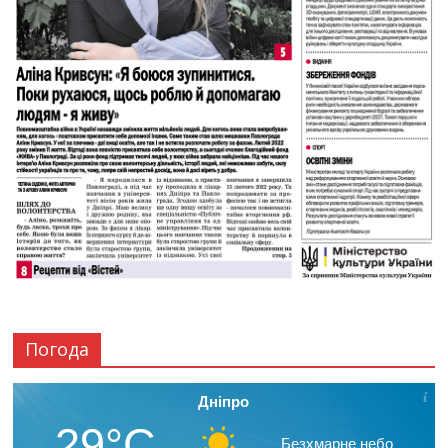
Погода
Дніпро
29°C
Безхмарне небо