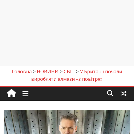
Головна
>
НОВИНИ
>
СВІТ
>
У Британії почали
виробляти алмази «з повітря»