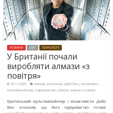
НОВИНИ
СВІТ
ТЕХНОЛОГІЇ
У Британії почали
виробляти алмази «з
повітря»
,
,
,
,
02.11.2020
алмази
Британия
Дейл Вінс
екоактивіст
,
,
мільтимільйонер
підприємство
повітря. алмази з повітря
Британський мультимільйонер і екоактивісти Дейл
Вінс оголосив, що його підприємство готове