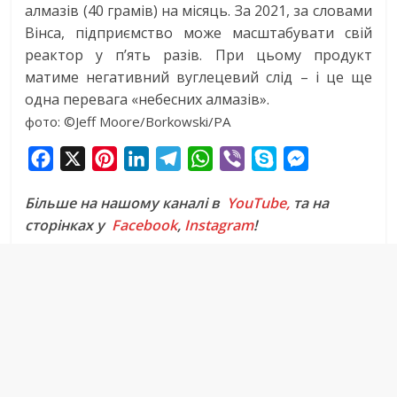
алмазів (40 грамів) на місяць. За 2021, за словами
Вінса, підприємство може масштабувати свій
реактор у п’ять разів. При цьому продукт
матиме негативний вуглецевий слід – і це ще
одна перевага «небесних алмазів».
фото: ©Jeff Moore/Borkowski/PA
F
X
P
L
T
W
V
S
M
a
i
i
e
h
i
k
e
Більше на нашому каналі в
YouTube,
та на
c
n
n
l
a
b
y
s
сторінках у
Facebook
,
Instagram
!
e
t
k
e
t
e
p
s
b
e
e
g
s
r
e
e
o
r
d
r
A
n
o
e
I
a
p
g
k
s
n
m
p
e
t
r