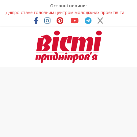
Останні новини:
Дніпро стане головним центром молодіжних проєктів та
ініціатив України
Засинання після півночі може негативно впливати на
здоров’я
У Тернівці працюють над посиленням водної безпеки
громади
На Дніпропетровщині різко зросла кількість пожеж в
екосистемах
Педагогиню з Дніпра відзначили у престижному
всеукраїнському конкурсі