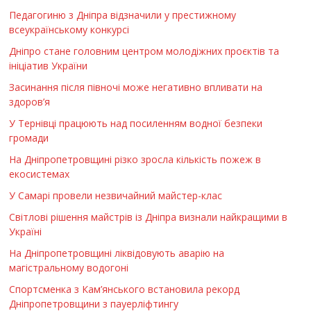
Педагогиню з Дніпра відзначили у престижному
всеукраїнському конкурсі
Дніпро стане головним центром молодіжних проєктів та
ініціатив України
Засинання після півночі може негативно впливати на
здоров’я
У Тернівці працюють над посиленням водної безпеки
громади
На Дніпропетровщині різко зросла кількість пожеж в
екосистемах
У Самарі провели незвичайний майстер-клас
Світлові рішення майстрів із Дніпра визнали найкращими в
Україні
На Дніпропетровщині ліквідовують аварію на
магістральному водогоні
Спортсменка з Кам’янського встановила рекорд
Дніпропетровщини з пауерліфтингу