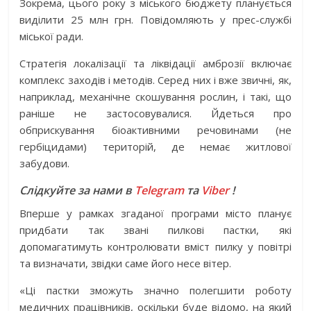
Зокрема, цього року з міського бюджету планується
виділити 25 млн грн. Повідомляють у прес-службі
міської ради.
Стратегія локалізації та ліквідації амброзії включає
комплекс заходів і методів. Серед них і вже звичні, як,
наприклад, механічне скошування рослин, і такі, що
раніше не застосовувалися. Йдеться про
обприскування біоактивними речовинами (не
гербіцидами) територій, де немає житлової
забудови.
Слідкуйте за нами в
Telegram
та
Viber
!
Вперше у рамках згаданої програми місто планує
придбати так звані пилкові пастки, які
допомагатимуть контролювати вміст пилку у повітрі
та визначати, звідки саме його несе вітер.
«Ці пастки зможуть значно полегшити роботу
медичних працівників, оскільки буде відомо, на який