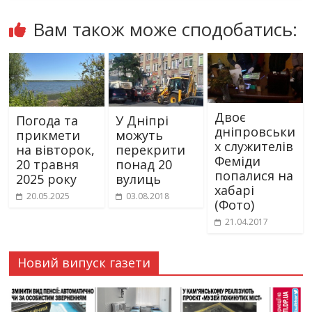
Вам також може сподобатись:
Двоє
Погода та
У Дніпрі
дніпровськи
прикмети
можуть
х служителів
на вівторок,
перекрити
Феміди
20 травня
понад 20
попалися на
2025 року
вулиць
хабарі
20.05.2025
03.08.2018
(Фото)
21.04.2017
Новий випуск газети