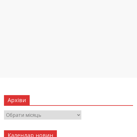
Архіви
Календар новин