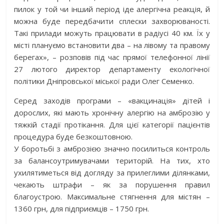
пилок у той чи інший період іде алергічна реакція, й
можна буде передбачити сплески захворюваності.
Такі прилади можуть працювати в радіусі 40 км. Їх у
місті плануємо встановити два – на лівому та правому
берегах», – розповів під час прямої телефонної лінії
27 лютого директор департаменту екологічної
політики Дніпровської міської ради Олег Семенко.
Серед заходів програми – «вакцинація» дітей і
дорослих, які мають хронічну алергію на амброзію у
тяжкій стадії протікання. Для цієї категорії пацієнтів
процедура буде безкоштовною.
У боротьбі з амброзією значно посилиться контроль
за балансоутримувачами територій. На тих, хто
ухилятиметься від догляду за прилеглими ділянками,
чекають штрафи – як за порушення правил
благоустрою. Максимальне стягнення для містян –
1360 грн, для підприємців – 1750 грн.