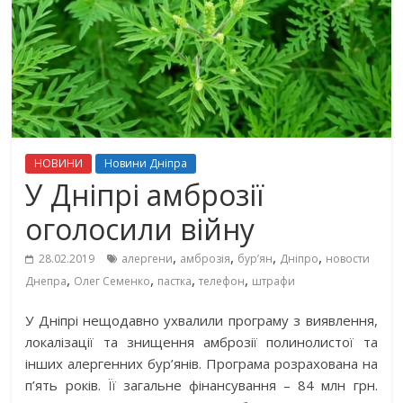
НОВИНИ
Новини Дніпра
У Дніпрі амброзії
оголосили війну
,
,
,
,
28.02.2019
алергени
амброзія
бур’ян
Дніпро
новости
,
,
,
,
Днепра
Олег Семенко
пастка
телефон
штрафи
У Дніпрі нещодавно ухвалили програму з виявлення,
локалізації та знищення амброзії полинолистої та
інших алергенних бур’янів. Програма розрахована на
п’ять років. Її загальне фінансування – 84 млн грн.