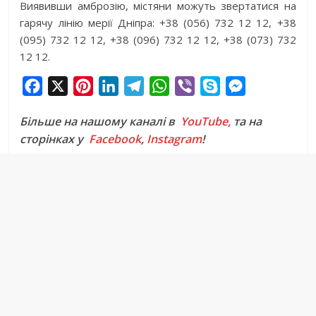
Виявивши амброзію, містяни можуть звертатися на
гарячу лінію мерії Дніпра: +38 (056) 732 12 12, +38
(095) 732 12 12, +38 (096) 732 12 12, +38 (073) 732
12 12.
F
X
P
L
T
W
V
S
M
a
i
i
e
h
i
k
e
Більше на нашому каналі в
YouTube,
та на
c
n
n
l
a
b
y
s
сторінках у
Facebook
,
Instagram
!
e
t
k
e
t
e
p
s
b
e
e
g
s
r
e
e
o
r
d
r
A
n
o
e
I
a
p
g
k
s
n
m
p
e
t
r