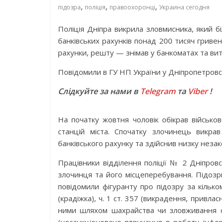
,
,
,
підозра
поліція
правоохоронці
Украина сегодня
Поліція Дніпра викрила зловмисника, який бі
банківських рахунків понад 200 тисяч гриве
рахунки, решту — знімав у банкоматах та ви
Повідомили в ГУ НП України у Дніпропетровсь
Слідкуйте за нами в
Telegram
та
Viber
!
На початку жовтня чоловік обікрав військо
станцій міста. Спочатку злочинець викра
банківського рахунку та здійснив низку неза
Працівники відділення поліції № 2 Дніпров
злочинця та його місцеперебування. Підозр
повідомили фігуранту про підозру за кілько
(крадіжка), ч. 1 ст. 357 (викрадення, привла
ними шляхом шахрайства чи зловживання с