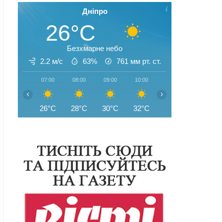
Дніпро
26°C
Безхмарне небо
2.2 м/с
63%
761
мм рт. ст.
07:00
08:00
09:00
10:00
11:00
12:00
‹
›
26°C
28°C
30°C
32°C
34°C
35°C