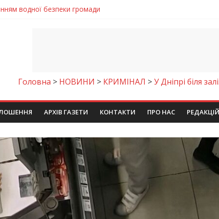
енням водної безпеки громади
ла кількість пожеж в екосистемах
майстер-клас
іпра визнали найкращими в Україні
егативно впливати на здоров’я
Головна
>
НОВИНИ
>
КРИМІНАЛ
>
У Дніпрі біля за
ЛОШЕННЯ
АРХІВ ГАЗЕТИ
КОНТАКТИ
ПРО НАС
РЕДАКЦІ