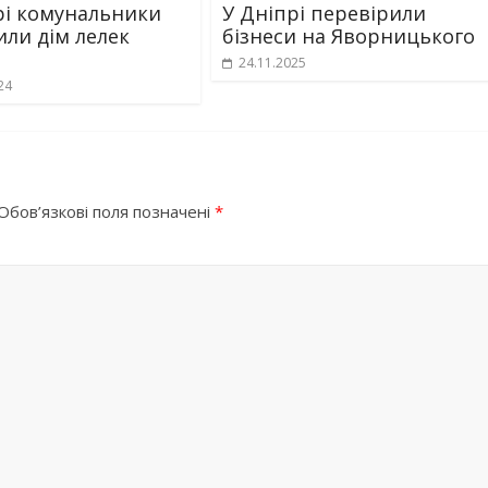
рі комунальники
У Дніпрі перевірили
или дім лелек
бізнеси на Яворницького
24.11.2025
24
Обов’язкові поля позначені
*