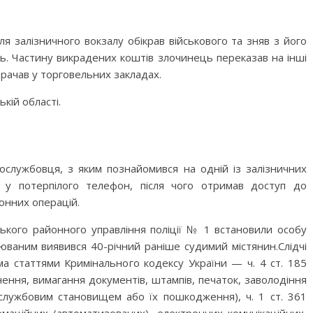
ля залізничного вокзалу обікрав військового та зняв з його
нь. Частину викрадених коштів злочинець переказав на інші
трачав у торговельних закладах.
кій області.
вослужбовця, з яким познайомився на одній із залізничних
в у потерпілого телефон, після чого отримав доступ до
конних операцій.
ського районного управління поліції № 1 встановили особу
юваним виявився 40-річний раніше судимий містянин.Слідчі
ма статтями Кримінального кодексу України — ч. 4 ст. 185
снення, вимагання документів, штампів, печаток, заволодіння
лужбовим становищем або їх пошкодження), ч. 1 ст. 361