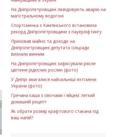
На Дніпропетровщині ліквідовують аварію на
магістральному водогоні
Спортсменка з Кам’янського встановила
рекорд Дніпропетровщини з пауерліфтингу
Приховав майно та доходи: на
Дніпропетровщині депутата сільради
визнали винним
На Дніпропетровщині зафіксували рясне
цвітіння рідкісних рослин (фото)
У Дніпрі змагалися найсильніші яхтсмени
України (фото)
Гречана каша з овочами і яйцем: легкий
домашній рецепт
Як обрати розмір крафтового стакана під
ваш напій?