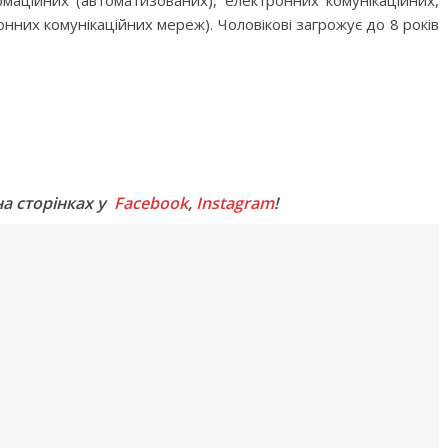
маційних (автоматизованих), електронних комунікаційних,
нних комунікаційних мереж). Чоловікові загрожує до 8 років
M
на сторінках у
Facebook
,
Instagram
!