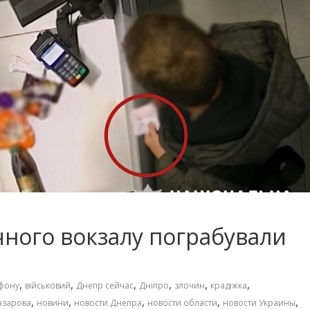
ичного вокзалу пограбували
,
,
,
,
,
,
ефону
військовий
Днепр сейчас
Дніпро
злочин
крадіжка
,
,
,
,
,
азарова
новини
новости Днепра
новости области
новости Украины