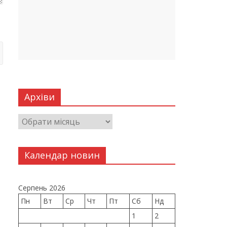
Архіви
Календар новин
Серпень 2026
Пн
Вт
Ср
Чт
Пт
Сб
Нд
1
2