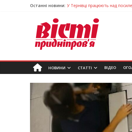
Останні новини:
У Тернівці працюють над посил
На Дніпропетровщині різко зрос
У Самарі провели незвичайний 
Світлові рішення майстрів із Дн
Засинання після півночі може н
ВIДЕО
ОГО
НОВИНИ
СТАТТІ