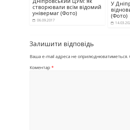
Дніпровський ЦУМ: як
У Дніп
створювали всім відомий
віднов
універмаг (Фото)
(Фото)
06.09.2017
14.03.20
Залишити відповідь
Ваша e-mail адреса не оприлюднюватиметься.
Коментар
*