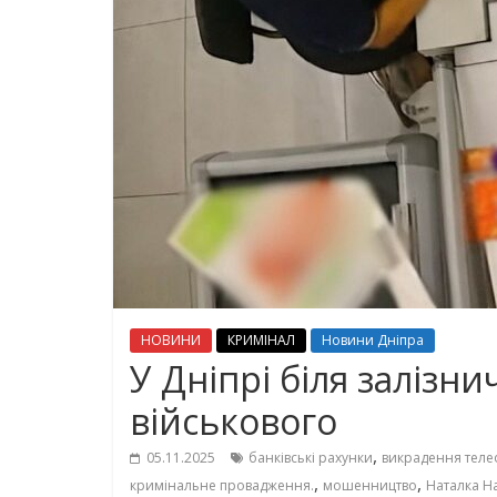
НОВИНИ
КРИМІНАЛ
Новини Дніпра
У Дніпрі біля залізн
військового
,
05.11.2025
банківські рахунки
викрадення тел
,
,
кримінальне провадження.
мошенництво
Наталка Н