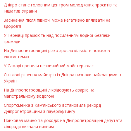
Дніпро стане головним центром молодіжних проєктів та
ініціатив України
Засинання після півночі може негативно впливати на
здоров’я
У Тернівці працюють над посиленням водної безпеки
громади
На Дніпропетровщині різко зросла кількість пожеж в
екосистемах
У Самарі провели незвичайний майстер-клас
Світлові рішення майстрів із Дніпра визнали найкращими в
Україні
На Дніпропетровщині ліквідовують аварію на
магістральному водогоні
Спортсменка з Кам’янського встановила рекорд
Дніпропетровщини з пауерліфтингу
Приховав майно та доходи: на Дніпропетровщині депутата
сільради визнали винним