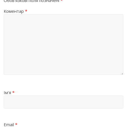
Обов’язкові поля позначені
*
Коментар
*
Ім'я
*
Email
*