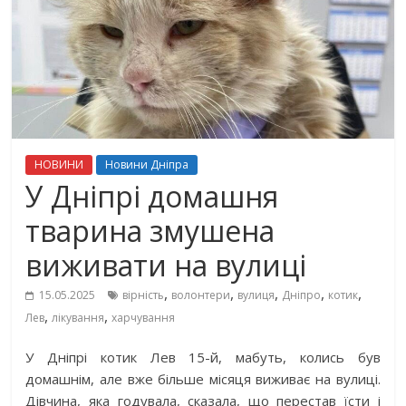
НОВИНИ
Новини Дніпра
У Дніпрі домашня
тварина змушена
виживати на вулиці
,
,
,
,
,
15.05.2025
вірність
волонтери
вулиця
Дніпро
котик
,
,
Лев
лікування
харчування
У Дніпрі котик Лев 15-й, мабуть, колись був
домашнім, але вже більше місяця виживає на вулиці.
Дівчина, яка годувала, сказала, що перестав їсти і