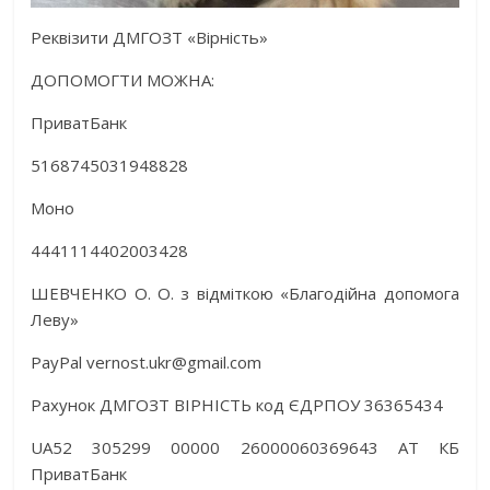
Реквізити ДМГОЗТ «Вірність»
ДОПОМОГТИ МОЖНА:
ПриватБанк
5168745031948828
Моно
4441114402003428
ШЕВЧЕНКО О. О. з відміткою «Благодійна допомога
Леву»
PayPal vernost.ukr@gmail.com
Рахунок ДМГОЗТ ВІРНІСТЬ код ЄДРПОУ 36365434
UA52 305299 00000 26000060369643 АТ КБ
ПриватБанк