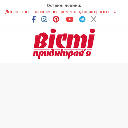
Останні новини:
Дніпро стане головним центром молодіжних проєктів та
ініціатив України
Засинання після півночі може негативно впливати на
здоров’я
У Тернівці працюють над посиленням водної безпеки
громади
На Дніпропетровщині різко зросла кількість пожеж в
екосистемах
Педагогиню з Дніпра відзначили у престижному
всеукраїнському конкурсі