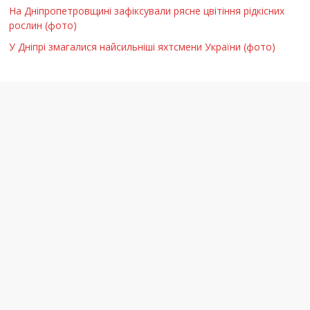
На Дніпропетровщині зафіксували рясне цвітіння рідкісних
рослин (фото)
У Дніпрі змагалися найсильніші яхтсмени України (фото)