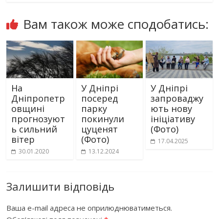
Вам також може сподобатись:
На
У Дніпрі
У Дніпрі
Дніпропетр
посеред
запроваджу
овщині
парку
ють нову
прогнозуют
покинули
ініціативу
ь сильний
цуценят
(Фото)
вітер
(Фото)
17.04.2025
30.01.2020
13.12.2024
Залишити відповідь
Ваша e-mail адреса не оприлюднюватиметься.