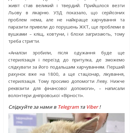
живіт став великий і твердий. Прийшлося везти
Льову в лікарню. УЗД показало, що серйозних
проблем нема, але не найкраще харчування та
паразити привели до порушень ЖКТ, ще проблеми в
вушками – кліщ, ковтуни, і блохи загризають, тому
треба стригти.
«Аналізи зробили, після одужання буде ще
стерилізація і переїзд до притулка, де зможемо
слідкувати за його подальшим харчуванням. Перший
рахунок вже на 1800, а ще стаціонар, лікування,
стерилізація. Тому просимо допомогти Леву. Нижче
реквізити для фінансової допомоги», – написали
волонтери дніпровської «Вірності».
Слідкуйте за нами в
Telegram
та
Viber
!