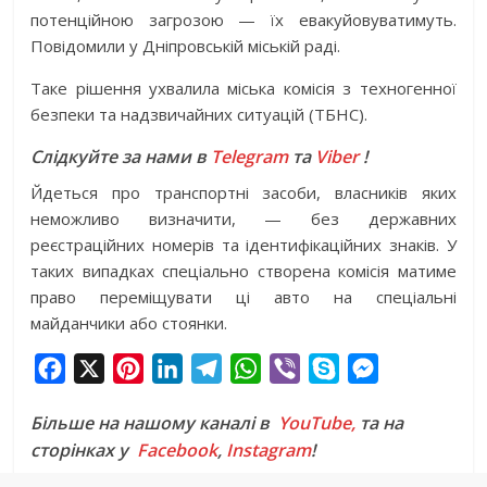
потенційною загрозою — їх евакуйовуватимуть.
Повідомили у Дніпровській міській раді.
Таке рішення ухвалила міська комісія з техногенної
безпеки та надзвичайних ситуацій (ТБНС).
Слідкуйте за нами в
Telegram
та
Viber
!
Йдеться про транспортні засоби, власників яких
неможливо визначити, — без державних
реєстраційних номерів та ідентифікаційних знаків. У
таких випадках спеціально створена комісія матиме
право переміщувати ці авто на спеціальні
майданчики або стоянки.
F
X
P
L
T
W
V
S
M
a
i
i
e
h
i
k
e
Більше на нашому каналі в
YouTube,
та на
c
n
n
l
a
b
y
s
сторінках у
Facebook
,
Instagram
!
e
t
k
e
t
e
p
s