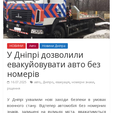
НОВИНИ
Авто
Новини Дніпра
У Дніпрі дозволили
евакуйовувати авто без
номерів
,
,
,
,
16.07.2025
авто
Дніпро
евакуація
номерні знаки
ріщення
У Дніпрі ухвалили нові заходи безпеки в умовах
воєнного стану. Відтепер автомобілі без номерних
знаків, залишені на вулицях міста, вважатимуться