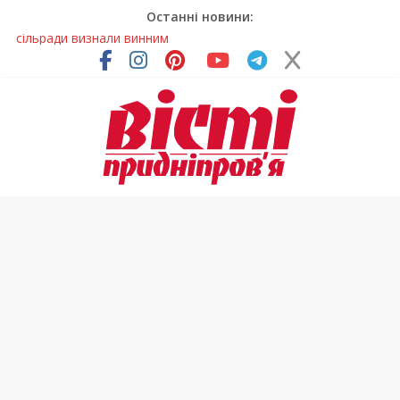
Останні новини:
На Дніпропетровщині зафіксували рясне цвітіння рідкісних
рослин (фото)
У Дніпрі змагалися найсильніші яхтсмени України (фото)
Гречана каша з овочами і яйцем: легкий домашній рецепт
Як обрати розмір крафтового стакана під ваш напій?
Приховав майно та доходи: на Дніпропетровщині депутата
сільради визнали винним