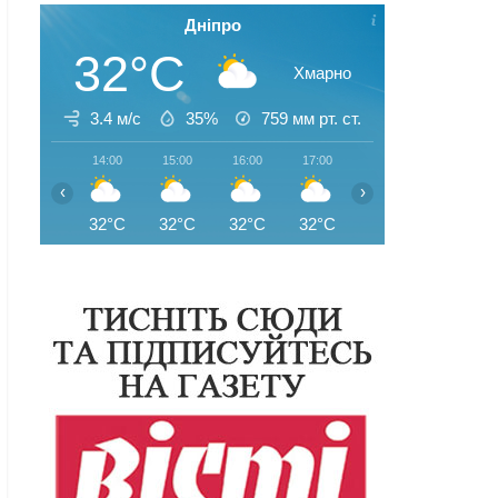
Дніпро
32°C
Хмарно
3.4 м/с
35%
759
мм рт. ст.
14:00
15:00
16:00
17:00
18:00
19:00
‹
›
32°C
32°C
32°C
32°C
31°C
31°C