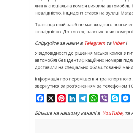
липня спеціальна комісія виявила автомобіль
інвалідністю. Інцидент стався на вулиці Маг
Транспортний засіб не мав жодного позначенн
інвалідністю. До того ж, власник зняв номерн
Слідкуйте за нами в
Telegram
та
Viber
!
У відповідності до рішення міської комісії з
автомобілі без ідентифікаційних номерів п
доставили на спеціально облаштований майд
Інформація про переміщення транспортного з
звернутися за роз’ясненням за телефоном 10
F
X
P
L
T
W
V
S
a
i
i
e
h
i
k
e
Більше на нашому каналі в
YouTube,
та 
c
n
n
l
a
b
y
s
e
t
k
e
t
e
p
s
b
e
e
g
s
r
e
e