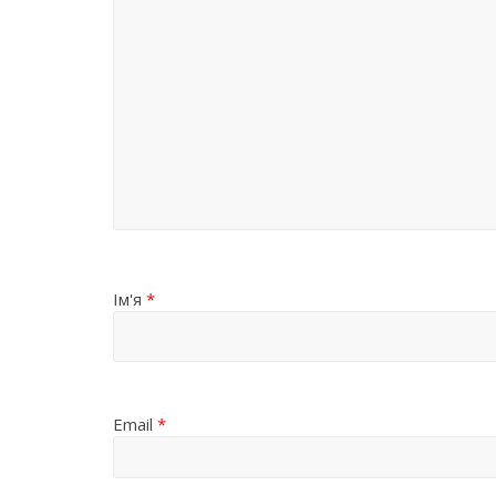
Ім'я
*
Email
*