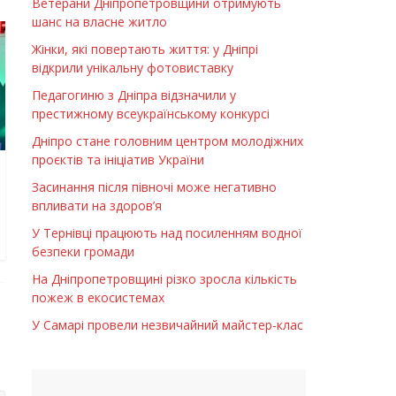
Ветерани Дніпропетровщини отримують
шанс на власне житло
Жінки, які повертають життя: у Дніпрі
відкрили унікальну фотовиставку
Педагогиню з Дніпра відзначили у
престижному всеукраїнському конкурсі
Дніпро стане головним центром молодіжних
проєктів та ініціатив України
Засинання після півночі може негативно
впливати на здоров’я
У Тернівці працюють над посиленням водної
безпеки громади
На Дніпропетровщині різко зросла кількість
пожеж в екосистемах
У Самарі провели незвичайний майстер-клас