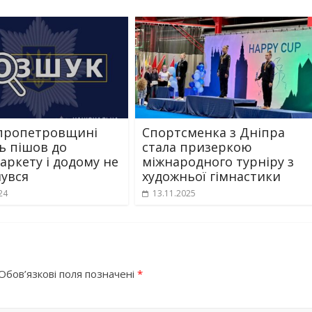
пропетровщині
Спортсменка з Дніпра
ь пішов до
стала призеркою
аркету і додому не
міжнародного турніру з
увся
художньої гімнастики
24
13.11.2025
Обов’язкові поля позначені
*