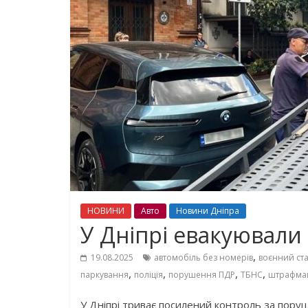
НОВИНИ
Авто
Новини Дніпра
У Дніпрі евакуювали 
,
19.08.2025
автомобіль без номерів
воєнний ст
,
,
,
,
паркування
поліція
порушення ПДР
ТБНС
штрафма
У Дніпрі триває посилений контроль за пору