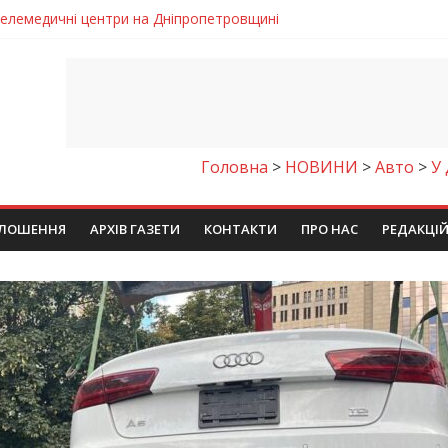
 телемедичні центри на Дніпропетровщині
готовка до опалювального сезону
ровщині досліджують місце розташування легендарного монасти
римують шанс на власне житло
чому важлива правильна комунікація
Головна
>
НОВИНИ
>
Авто
>
У 
ЛОШЕННЯ
АРХІВ ГАЗЕТИ
КОНТАКТИ
ПРО НАС
РЕДАКЦІ