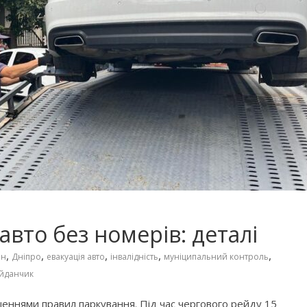
авто без номерів: деталі
,
,
,
,
,
ан
Дніпро
евакуація авто
інвалідність
муніципальний контроль
йданчик
шеннями правил паркування. Під час чергового рейду 15