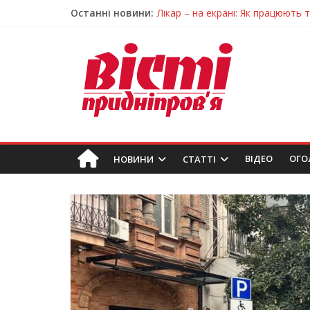
Останні новини:
Лікар – на екрані: Як працюють
У Дніпрі триває масштабна під
Пошуки тривають: на Дніпропет
Ветерани Дніпропетровщини от
Говорити про воду без паніки: 
ВIДЕО
ОГО
НОВИНИ
СТАТТІ