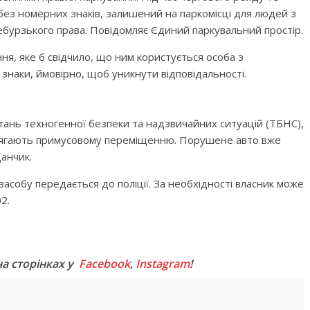
 без номерних знаків, залишений на паркомісці для людей з
дебурзького права. Повідомляє Єдиний паркувальний простір.
я, яке б свідчило, що ним користується особа з
і знаки, ймовірно, щоб уникнути відповідальності.
 питань техногенної безпеки та надзвичайних ситуацій (ТБНС),
ідлягають примусовому переміщенню. Порушене авто вже
анчик.
асобу передається до поліції. За необхідності власник може
2.
M
на сторінках у
Facebook
,
Instagram
!