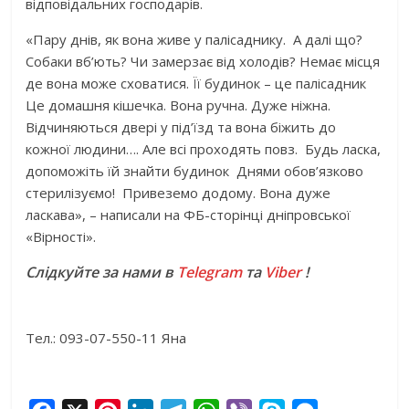
відповідальних господарів.
«Пару днів, як вона живе у палісаднику. А далі що?
Собаки вб’ють? Чи замерзає від холодів? Немає місця
де вона може сховатися. Її будинок – це палісадник
Це домашня кішечка. Вона ручна. Дуже ніжна.
Відчиняються двері у під’їзд та вона біжить до
кожної людини…. Але всі проходять повз. Будь ласка,
допоможіть їй знайти будинок Днями обов’язково
стерилізуємо! Привеземо додому. Вона дуже
ласкава», – написали на ФБ-сторінці дніпровської
«Вірності».
Слідкуйте за нами в
Telegram
та
Viber
!
Тел.: 093-07-550-11 Яна