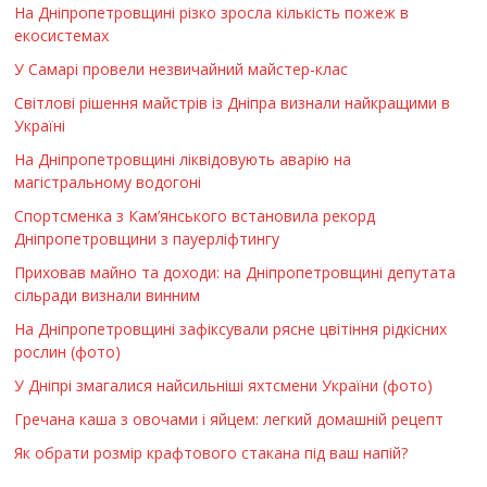
На Дніпропетровщині різко зросла кількість пожеж в
екосистемах
У Самарі провели незвичайний майстер-клас
Світлові рішення майстрів із Дніпра визнали найкращими в
Україні
На Дніпропетровщині ліквідовують аварію на
магістральному водогоні
Спортсменка з Кам’янського встановила рекорд
Дніпропетровщини з пауерліфтингу
Приховав майно та доходи: на Дніпропетровщині депутата
сільради визнали винним
На Дніпропетровщині зафіксували рясне цвітіння рідкісних
рослин (фото)
У Дніпрі змагалися найсильніші яхтсмени України (фото)
Гречана каша з овочами і яйцем: легкий домашній рецепт
Як обрати розмір крафтового стакана під ваш напій?