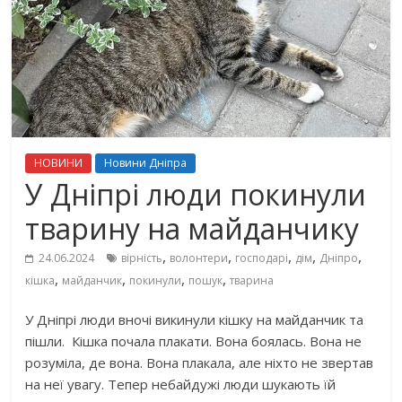
НОВИНИ
Новини Дніпра
У Дніпрі люди покинули
тварину на майданчику
,
,
,
,
,
24.06.2024
вірність
волонтери
господарі
дім
Дніпро
,
,
,
,
кішка
майданчик
покинули
пошук
тварина
У Дніпрі люди вночі викинули кішку на майданчик та
пішли. Кішка почала плакати. Вона боялась. Вона не
розуміла, де вона. Вона плакала, але ніхто не звертав
на неї увагу. Тепер небайдужі люди шукають їй