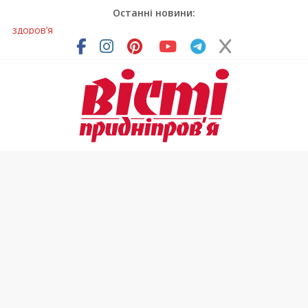
Останні новини:
У Тернівці працюють над посиленням водної безпеки
громади
На Дніпропетровщині різко зросла кількість пожеж в
екосистемах
У Самарі провели незвичайний майстер-клас
Світлові рішення майстрів із Дніпра визнали найкращими в
Україні
Засинання після півночі може негативно впливати на
здоров’я