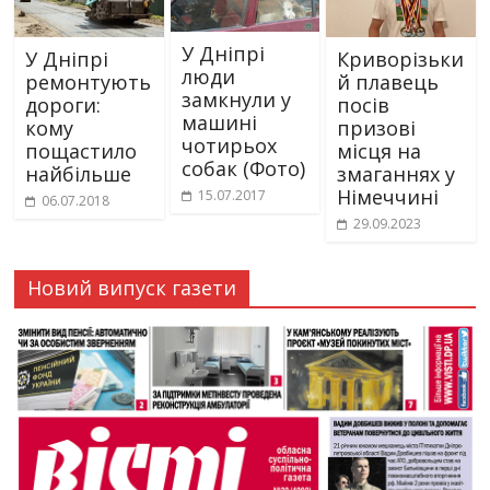
У Дніпрі
У Дніпрі
Криворізьки
люди
ремонтують
й плавець
замкнули у
дороги:
посів
машині
кому
призові
чотирьох
пощастило
місця на
собак (Фото)
найбільше
змаганнях у
Німеччині
15.07.2017
06.07.2018
29.09.2023
Новий випуск газети