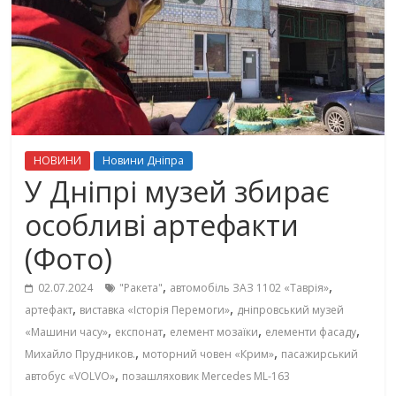
НОВИНИ
Новини Дніпра
У Дніпрі музей збирає
особливі артефакти
(Фото)
,
,
02.07.2024
"Ракета"
автомобіль ЗАЗ 1102 «Таврія»
,
,
артефакт
виставка «Історія Перемоги»
дніпровський музей
,
,
,
,
«Машини часу»
експонат
елемент мозаїки
елементи фасаду
,
,
Михайло Прудников.
моторний човен «Крим»
пасажирський
,
автобус «VOLVO»
позашляховик Mercedes ML-163