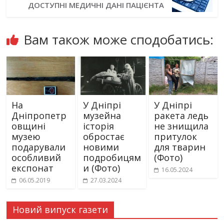
ДОСТУПНІ МЕДИЧНІ ДАНІ ПАЦІЄНТА
Вам також може сподобатись:
На
У Дніпрі
У Дніпрі
Дніпропетр
музейна
ракета ледь
овщині
історія
не знищила
музею
обростає
притулок
подарували
новими
для тварин
особливий
подробицям
(Фото)
експонат
и (Фото)
16.05.2024
06.05.2019
27.03.2024
Новий випуск газети