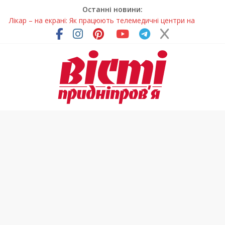
Останні новини:
Лікар – на екрані: Як працюють телемедичні центри на
Дніпропетровщині
У Дніпрі триває масштабна підготовка до опалювального
сезону
Пошуки тривають: на Дніпропетровщині досліджують місце
розташування легендарного монастиря (Фото)
Ветерани Дніпропетровщини отримують шанс на власне
житло
Говорити про воду без паніки: чому важлива правильна
комунікація