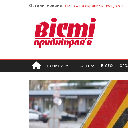
Останні новини:
Лікар – на екрані: Як працюють
У Дніпрі триває масштабна під
Пошуки тривають: на Дніпропет
Ветерани Дніпропетровщини от
Говорити про воду без паніки: 
ВIДЕО
ОГО
НОВИНИ
СТАТТІ