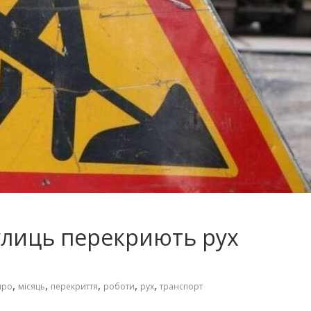
вулиць перекриють рух
,
,
,
,
,
про
місяць
перекриття
роботи
рух
транспорт