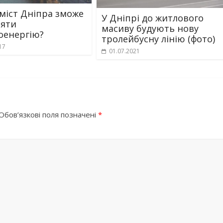
міст Дніпра зможе
У Дніпрі до житлового
яти
масиву будують нову
оенергію?
тролейбусну лінію (фото)
17
01.07.2021
Обов’язкові поля позначені
*