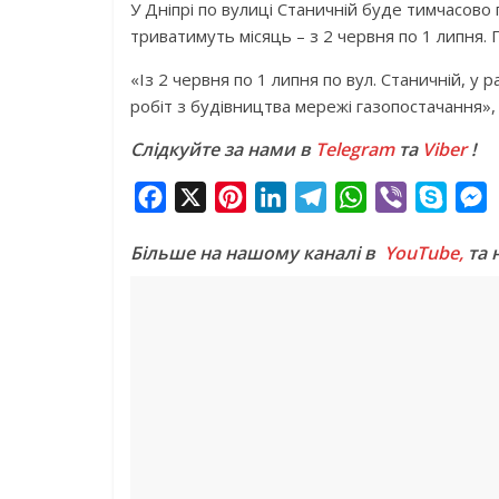
У Дніпрі по вулиці Станичній буде тимчасово
триватимуть місяць – з 2 червня по 1 липня. П
«Із 2 червня по 1 липня по вул. Станичній, у
робіт з будівництва мережі газопостачання», 
Слідкуйте за нами в
Telegram
та
Viber
!
F
X
P
L
T
W
V
S
a
i
i
e
h
i
k
e
Більше на нашому каналі в
YouTube,
та 
c
n
n
l
a
b
y
s
e
t
k
e
t
e
p
s
b
e
e
g
s
r
e
e
o
r
d
r
A
n
o
e
I
a
p
g
k
s
n
m
p
e
t
r