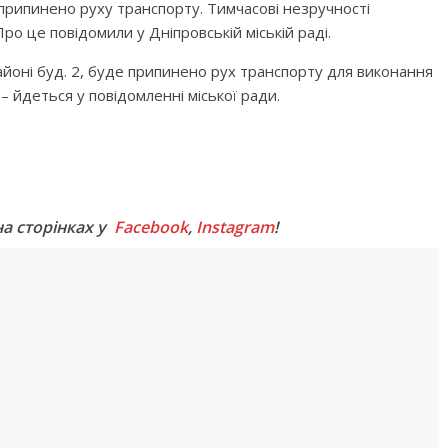
 припинено руху транспорту. Тимчасові незручності
ро це повідомили у Дніпровській міській раді.
 районі буд. 2, буде припинено рух транспорту для виконання
– йдеться у повідомленні міської ради.
M
на сторінках у
Facebook
,
Instagram
!