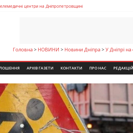
 телемедичні центри на Дніпропетровщині
готовка до опалювального сезону
ровщині досліджують місце розташування легендарного монасти
римують шанс на власне житло
чому важлива правильна комунікація
Головна
>
НОВИНИ
>
Новини Дніпра
>
У Дніпрі на
ЛОШЕННЯ
АРХІВ ГАЗЕТИ
КОНТАКТИ
ПРО НАС
РЕДАКЦІ