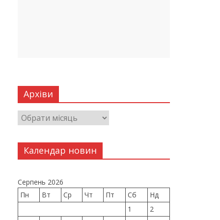
Архіви
Календар новин
Серпень 2026
Пн
Вт
Ср
Чт
Пт
Сб
Нд
1
2