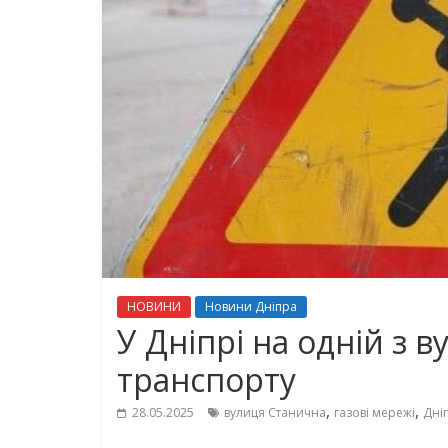
НОВИНИ
Новини Дніпра
У Дніпрі на одній з 
транспорту
,
,
28.05.2025
вулиця Станична
газові мережі
Дні