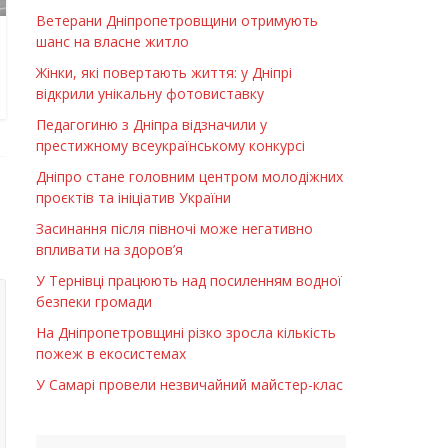
Ветерани Дніпропетровщини отримують
шанс на власне житло
Жінки, які повертають життя: у Дніпрі
відкрили унікальну фотовиставку
Педагогиню з Дніпра відзначили у
престижному всеукраїнському конкурсі
Дніпро стане головним центром молодіжних
проєктів та ініціатив України
Засинання після півночі може негативно
впливати на здоров’я
У Тернівці працюють над посиленням водної
безпеки громади
На Дніпропетровщині різко зросла кількість
пожеж в екосистемах
У Самарі провели незвичайний майстер-клас