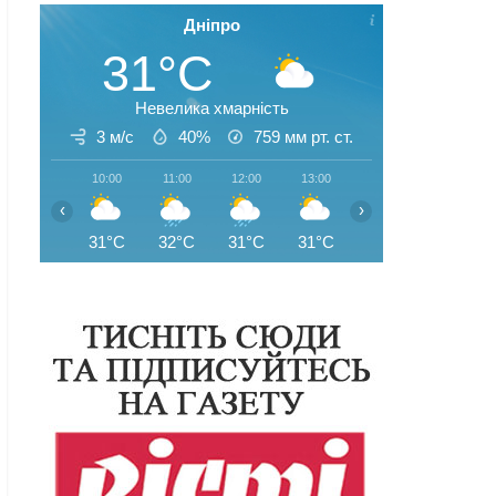
Дніпро
31°C
Невелика хмарність
3 м/с
40%
759
мм рт. ст.
10:00
11:00
12:00
13:00
14:00
15:00
‹
›
31°C
32°C
31°C
31°C
33°C
33°C