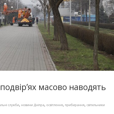
і подвір’ях масово наводять
,
,
,
,
льні служби
новини Дніпра
освітлення
прибирання
світильники