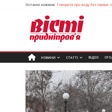
Останні новини:
Лікар – на екрані: Як працюють
У Дніпрі триває масштабна під
Пошуки тривають: на Дніпропет
Ветерани Дніпропетровщини от
Говорити про воду без паніки: 
ВIДЕО
ОГО
НОВИНИ
СТАТТІ