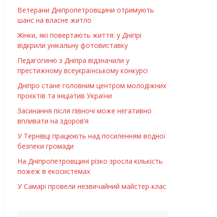
Ветерани Дніпропетровщини отримують
шанс на власне житло
Жінки, які повертають життя: у Дніпрі
відкрили унікальну фотовиставку
Педагогиню з Дніпра відзначили у
престижному всеукраїнському конкурсі
Дніпро стане головним центром молодіжних
проєктів та ініціатив України
Засинання після півночі може негативно
впливати на здоров’я
У Тернівці працюють над посиленням водної
безпеки громади
На Дніпропетровщині різко зросла кількість
пожеж в екосистемах
У Самарі провели незвичайний майстер-клас