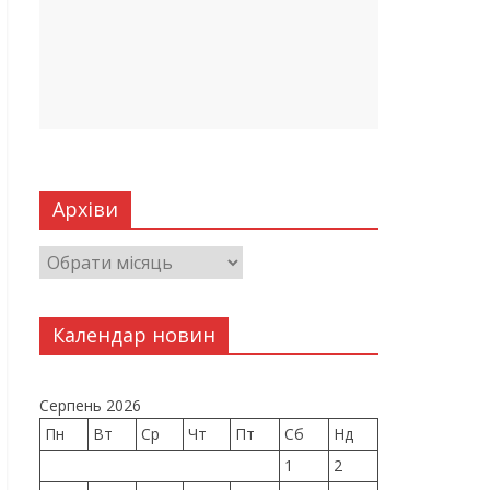
Архіви
Календар новин
Серпень 2026
Пн
Вт
Ср
Чт
Пт
Сб
Нд
1
2