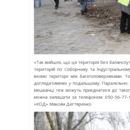
«Так вийшло, що ця територія без балансоут
територій по Соборному та Індустріальному
великі території між багатоповерхівками. Т
доглядатимемо у подальшому. Паралельно за
мешканці теж можуть приєднатися до такого
можна залишати за телефоном: 050-56-77-1
«КОД» Максим Дегтяренко.