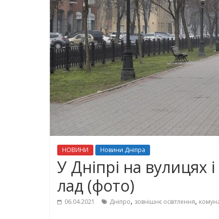
НОВИНИ
Новини Дніпра
У Дніпрі на вулицях 
лад (фото)
,
,
06.04.2021
Дніпро
зовнішнє освітлення
комуна