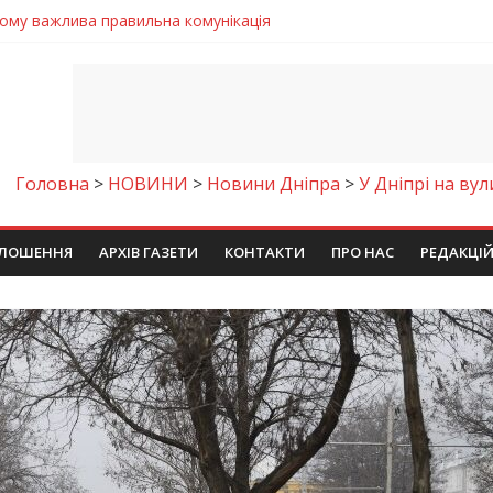
 телемедичні центри на Дніпропетровщині
готовка до опалювального сезону
ровщині досліджують місце розташування легендарного монасти
римують шанс на власне житло
чому важлива правильна комунікація
Головна
>
НОВИНИ
>
Новини Дніпра
>
У Дніпрі на вул
ЛОШЕННЯ
АРХІВ ГАЗЕТИ
КОНТАКТИ
ПРО НАС
РЕДАКЦІ