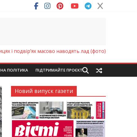
ря (Фото)
ицях і подвір’ях масово наводять лад (фото)
ЙНА ПОЛІТИКА
ПІДТРИМАЙТЕ ПРОЄКТ
Новий випуск газети