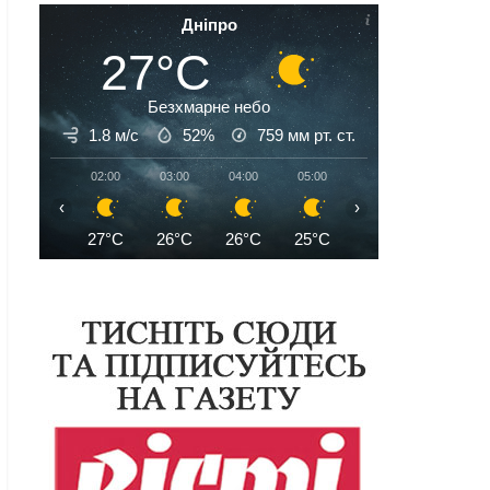
Дніпро
27°C
Безхмарне небо
1.8 м/с
52%
759
мм рт. ст.
02:00
03:00
04:00
05:00
06:00
07:00
‹
›
27°C
26°C
26°C
25°C
25°C
26°C