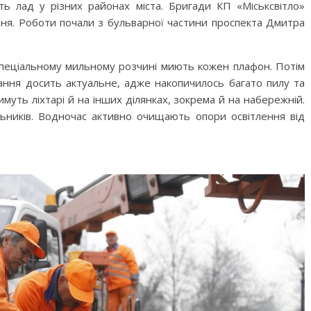
ть лад у різних районах міста. Бригади КП «Міськсвітло»
ня. Роботи почали з бульварної частини проспекта Дмитра
 спеціальному мильному розчині миють кожен плафон. Потім
ання досить актуальне, адже накопичилось багато пилу та
муть ліхтарі й на інших ділянках, зокрема й на набережній.
ьників. Водночас активно очищають опори освітлення від