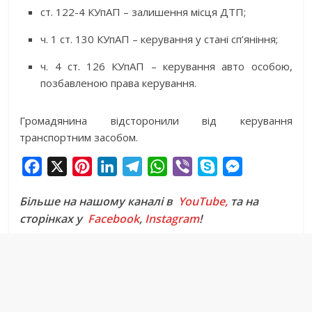
ст. 122-4 КУпАП – залишення місця ДТП;
ч. 1 ст. 130 КУпАП – керування у стані сп’яніння;
ч. 4 ст. 126 КУпАП – керування авто особою,
позбавленою права керування.
Громадянина відсторонили від керування
транспортним засобом.
F
X
P
L
T
W
V
S
M
a
i
i
e
h
i
k
e
Більше на нашому каналі в
YouTube,
та на
c
n
n
l
a
b
y
s
сторінках у
Facebook
,
Instagram
!
e
t
k
e
t
e
p
s
b
e
e
g
s
r
e
e
o
r
d
r
A
n
o
e
I
a
p
g
k
s
n
m
p
e