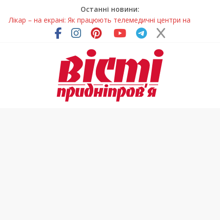
Останні новини:
Лікар – на екрані: Як працюють телемедичні центри на
Дніпропетровщині
У Дніпрі триває масштабна підготовка до опалювального
сезону
Пошуки тривають: на Дніпропетровщині досліджують місце
розташування легендарного монастиря (Фото)
Ветерани Дніпропетровщини отримують шанс на власне
житло
Говорити про воду без паніки: чому важлива правильна
комунікація