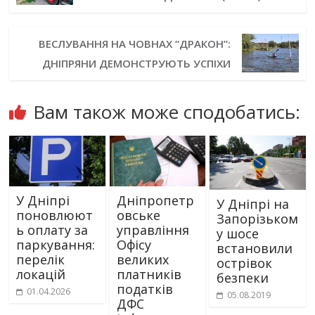
ВЕСЛУВАННЯ НА ЧОВНАХ “ДРАКОН”:
ДНІПРЯНИ ДЕМОНСТРУЮТЬ УСПІХИ
Вам також може сподобатись:
У Дніпрі
Дніпропетр
У Дніпрі на
поновлюют
овське
Запорізьком
ь оплату за
управління
у шосе
паркування:
Офісу
встановили
перелік
великих
острівок
локацій
платників
безпеки
податків
01.04.2026
05.08.2019
ДФС