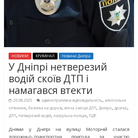
НОВИНИ
КРИМІНАЛ
Новини Дніпра
У Дніпрі нетверезий
водій скоїв ДТП і
намагався втекти
,
20.08.2025
адміністративна відповідальність
алкогольне
,
,
,
,
,
сп’яніння
безпека на дорозі
втеча з місця ДТП
Дніпро
драгер
,
,
,
ДТП
Нетверезий водій
патрульна поліція
ПДР
Днями у Дніпрі на вулиці Моторній сталася
дорожньо-транспортна пригода за участю