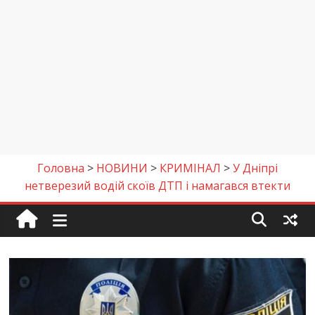
Головна
>
НОВИНИ
>
КРИМІНАЛ
>
У Дніпрі
нетверезий водій скоїв ДТП і намагався втекти