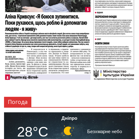
Погода
Дніпро
28°C
Безхмарне небо