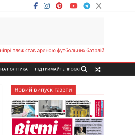
ніпрі пляж став ареною футбольних баталій
ЙНА ПОЛІТИКА
ПІДТРИМАЙТЕ ПРОЄКТ
Новий випуск газети