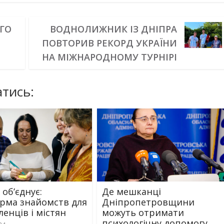
ОГО
ВОДНОЛИЖНИК ІЗ ДНІПРА
ПОВТОРИВ РЕКОРД УКРАЇНИ
НА МІЖНАРОДНОМУ ТУРНІРІ
тись:
об’єднує:
Де мешканці
рма знайомств для
Дніпропетровщини
енців і містян
можуть отримати
психологічну допомогу