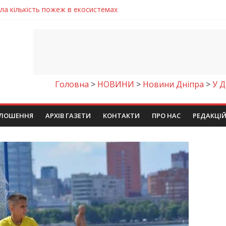
ла кількість пожеж в екосистемах
майстер-клас
іпра визнали найкращими в Україні
ть аварію на магістральному водогоні
енням водної безпеки громади
Головна
>
НОВИНИ
>
Новини Дніпра
>
У Д
ЛОШЕННЯ
АРХІВ ГАЗЕТИ
КОНТАКТИ
ПРО НАС
РЕДАКЦІ