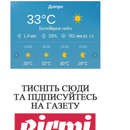
Дніпро
33°C
Безхмарне небо
1.4 м/с
33%
761
мм рт. ст.
19:00
20:00
21:00
22:00
23:00
00:00
‹
›
33°C
32°C
30°C
29°C
28°C
27°C