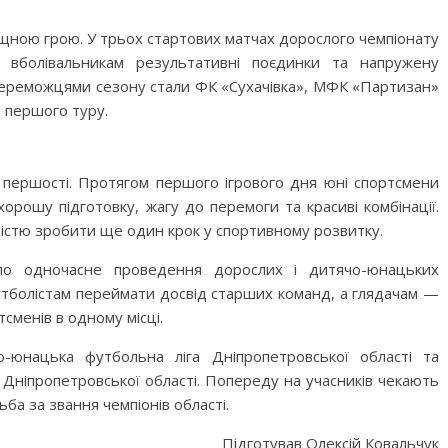
щною грою. У трьох стартових матчах дорослого чемпіонату
и вболівальникам результативні поєдинки та напружену
переможцями сезону стали ФК «Сухачівка», МФК «Партизан»
я першого туру.
 першості. Протягом першого ігрового дня юні спортсмени
рошу підготовку, жагу до перемоги та красиві комбінації.
вістю зробити ще один крок у спортивному розвитку.
ало одночасне проведення дорослих і дитячо-юнацьких
утболістам переймати досвід старших команд, а глядачам —
тсменів в одному місці.
-юнацька футбольна ліга Дніпропетровської області та
 Дніпропетровської області. Попереду на учасників чекають
ба за звання чемпіонів області.
Підготував Олексій Ковальчук