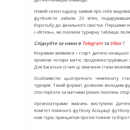
Новий сезон одразу заявив про себе видови
футболісти забили 23 м’ячі, подарувавш
боротьбу до фінального свистка. Першими 
і «Вітязь», які очолили турнірну таблицю післ
Слідкуйте за нами в
Telegram
та
Viber
!
Яскравим виявився і старт дитячо-юнацької
провели чотири матчі, продемонструвавши хо
Для багатьох із них ці змагання стали можли
Особливістю цьогорічного чемпіонату ст
турнірів. Такий формат дозволяє молодим ф
спостерігати за матчами різних поколінь спор
Організаторами змагань виступили Дитячо
Комітет пляжного футболу Асоціації футболу
нові тури, принципові протистояння та бороть