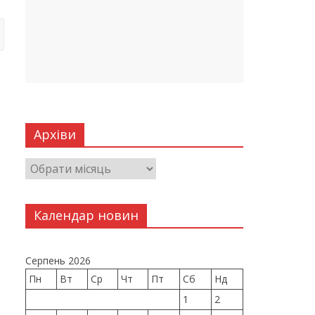
Архіви
Календар новин
Серпень 2026
Пн
Вт
Ср
Чт
Пт
Сб
Нд
1
2