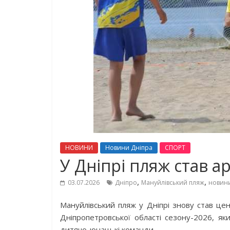
НОВИНИ
Новини Дніпра
СПОРТ
У Дніпрі пляж став 
,
,
03.07.2026
Дніпро
Мануйлівський пляж
новини
Мануйлівський пляж у Дніпрі знову став це
Дніпропетровської області сезону-2026, я
дитячо-юнацькі команди.