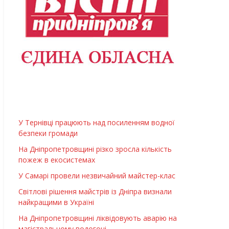
У Тернівці працюють над посиленням водної
безпеки громади
На Дніпропетровщині різко зросла кількість
пожеж в екосистемах
У Самарі провели незвичайний майстер-клас
Світлові рішення майстрів із Дніпра визнали
найкращими в Україні
На Дніпропетровщині ліквідовують аварію на
магістральному водогоні