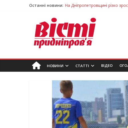
Останні новини:
На Дніпропетровщині різко зрос
У Самарі провели незвичайний 
Світлові рішення майстрів із Дн
На Дніпропетровщині ліквідовую
У Тернівці працюють над посил
ВIДЕО
ОГО
НОВИНИ
СТАТТІ