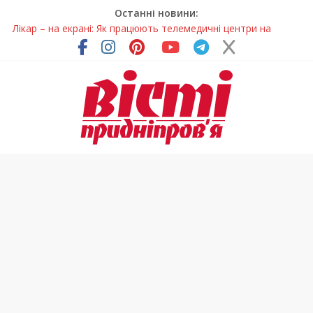
Останні новини:
Лікар – на екрані: Як працюють телемедичні центри на
Дніпропетровщині
У Дніпрі триває масштабна підготовка до опалювального
сезону
Пошуки тривають: на Дніпропетровщині досліджують місце
розташування легендарного монастиря (Фото)
Ветерани Дніпропетровщини отримують шанс на власне
житло
Говорити про воду без паніки: чому важлива правильна
комунікація