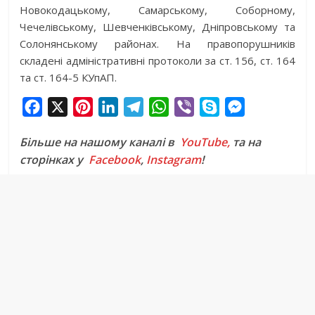
Новокодацькому, Самарському, Соборному,
Чечелівському, Шевченківському, Дніпровському та
Солонянському районах. На правопорушників
складені адміністративні протоколи за ст. 156, ст. 164
та ст. 164-5 КУпАП.
F
X
P
L
T
W
V
S
M
a
i
i
e
h
i
k
e
Більше на нашому каналі в
YouTube,
та на
c
n
n
l
a
b
y
s
сторінках у
Facebook
,
Instagram
!
e
t
k
e
t
e
p
s
b
e
e
g
s
r
e
e
o
r
d
r
A
n
o
e
I
a
p
g
k
s
n
m
p
e
t
r