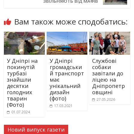
ЗВІЛЬНЯЮТЬ ВІД МАФІВ
Вам також може сподобатись:
У Дніпрі на
У Дніпрі
Службові
покинутій
громадськи
собаки
турбазі
й транспорт
завітали до
знайшли
має
ліцею на
десятки
унікальний
Дніпропетр
голодних
дизайн
овщині
тварин
(фото)
27.05.2026
(Фото)
17.03.2021
01.07.2024
Новий випуск газети