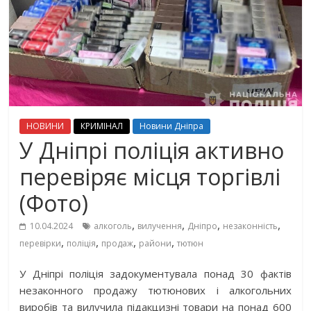
НОВИНИ
КРИМІНАЛ
Новини Дніпра
У Дніпрі поліція активно
перевіряє місця торгівлі
(Фото)
,
,
,
,
10.04.2024
алкоголь
вилучення
Дніпро
незаконність
,
,
,
,
перевірки
поліція
продаж
райони
тютюн
У Дніпрі поліція задокументувала понад 30 фактів
незаконного продажу тютюнових і алкогольних
виробів та вилучила підакцизні товари на понад 6️00