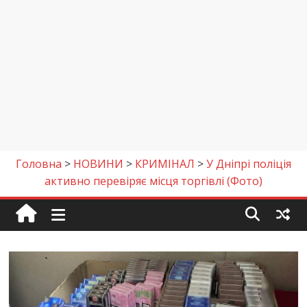
Головна
>
НОВИНИ
>
КРИМІНАЛ
>
У Дніпрі поліція
активно перевіряє місця торгівлі (Фото)