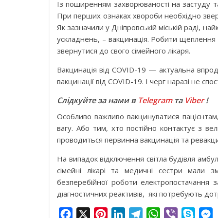
Із поширенням захворюваності на застуду та
При перших ознаках хвороби необхідно зверн
Як зазначили у Дніпровській міській раді, н
ускладнень, – вакцинація. Робити щеплення
звернутися до свого сімейного лікаря.
Вакцинація від COVID-19 — актуальна впродов
вакцинації від COVID-19. І черг наразі не спос
Слідкуйте за нами в
Telegram
та
Viber
!
Особливо важливо вакцинуватися пацієнтам, 
вагу. Або тим, хто постійно контактує з в
проводиться первинна вакцинація та ревакцин
На випадок відключення світла будівля амб
сімейні лікарі та медичні сестри мали 
безперебійної роботи електропостачання за
діагностичних реактивів, які потребують д
F
X
P
L
T
W
V
S