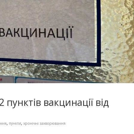
 пунктів вакцинації від
,
,
ання
пункти
хронічні захворювання