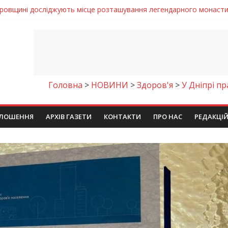
римують шанс на власне житло
же тих, хто служить, і всіх українців!”
Дніпрі відкрили унікальну фотовиставку
 у престижному всеукраїнському конкурсі
ровщині досліджують місце розташування легендарного монасти
Головна
>
НОВИНИ
>
Здоров'я
>
У Дніпрі п
ЛОШЕННЯ
АРХІВ ГАЗЕТИ
КОНТАКТИ
ПРО НАС
РЕДАКЦІ