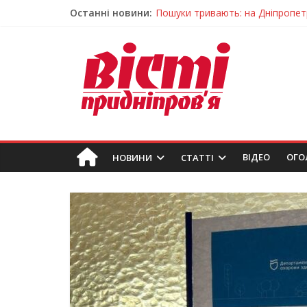
Останні новини:
Ветерани Дніпропетровщини от
Андрій Горинін: “Нехай доля бере
Жінки, які повертають життя: у 
Педагогиню з Дніпра відзначили
Пошуки тривають: на Дніпропет
ВIДЕО
ОГО
НОВИНИ
СТАТТІ