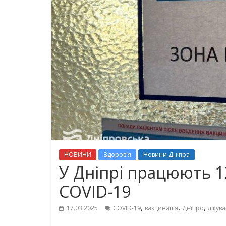
НОВИНИ
Здоров'я
Новини Дніпра
У Дніпрі працюють 12
COVID-19
,
,
,
17.03.2025
COVID-19
вакцинація
Дніпро
лікув