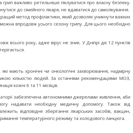
 грип важливо ретельніше піклуватися про власну безпеку.
утися до сімейного лікаря, не вдаватися до самолікування.
айкращий метод профілактики, який дозволяє уникнути важких
 можна впродовж усього сезону грипу. Для цього необхідно
ж всього року, адже вірус не зник. У Дніпрі діє 12 пунктів
терігається.
які мають хронічні чи онкологічні захворювання, надмірну
еликою кількістю людей. За останніми рекомендаціями МОЗ,
ація кожні 6 та 11 місяців.
улаторії забезпечена автономними джерелами живлення, аби
змогу надавати необхідну медичну допомогу. Також від
лежить відповідне зберігання лікарських засобів, вакцин,
отримання температурного режиму та холодового ланцюга.
M