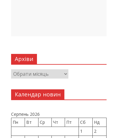
Архіви
Календар новин
Серпень 2026
Пн
Вт
Ср
Чт
Пт
Сб
Нд
1
2