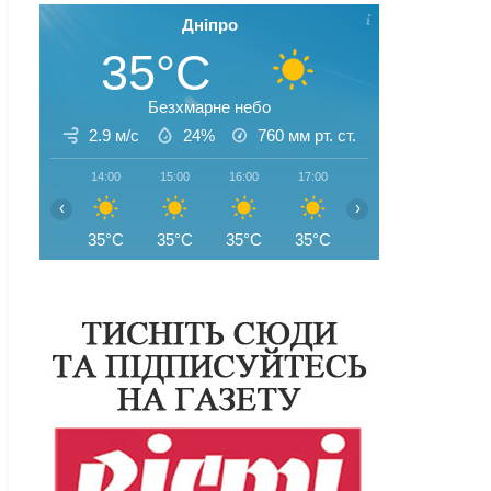
Дніпро
35°C
Безхмарне небо
2.9 м/с
24%
760
мм рт. ст.
14:00
15:00
16:00
17:00
18:00
19:00
‹
›
35°C
35°C
35°C
35°C
35°C
35°C