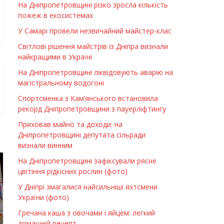
На Дніпропетровщині різко зросла кількість
пожеж в екосистемах
У Самарі провели незвичайний майстер-клас
Світлові рішення майстрів із Дніпра визнали
найкращими в Україні
На Дніпропетровщині ліквідовують аварію на
магістральному водогоні
Спортсменка з Кам’янського встановила
рекорд Дніпропетровщини з пауерліфтингу
Приховав майно та доходи: на
Дніпропетровщині депутата сільради
визнали винним
На Дніпропетровщині зафіксували рясне
цвітіння рідкісних рослин (фото)
У Дніпрі змагалися найсильніші яхтсмени
України (фото)
Гречана каша з овочами і яйцем: легкий
домашній рецепт