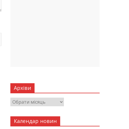
Архіви
Календар новин