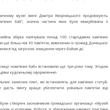
оричному музеї імені Дмитра Яворницького продовжують
кам’яних баб”, значна частина яких була евакуйована з
ейна збірка налічувала понад 100 стародавніх кам’яних
или ще більш ніж 30 пам’яток, вивезених із громад Донецької
илися під загрозою знищення через бойові дії.
позиції «кам’яних баб» встановили ще три роки тому. Згодом
авдяки художньому оформленню.
ьних захисних плит, які встановлять для кам’яних статуй,
 дасть змогу краще убезпечити унікальні пам’ятки від
 були створені засновником громадської організації «Музей
зом із колегами. Робота зі збереження кам’яної пластики