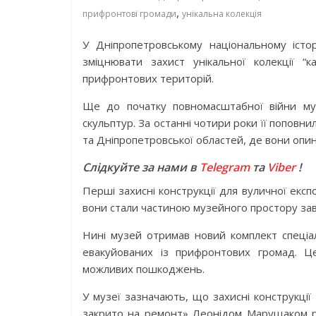
,
прифронтові громади
унікальна колекція
У Дніпропетровському національному іст
зміцнювати захист унікальної колекції “
прифронтових територій.
Ще до початку повномасштабної війни муз
скульптур. За останні чотири роки її поповн
та Дніпропетровської областей, де вони опин
Слідкуйте за нами в
Telegram
та
Viber
!
Перші захисні конструкції для вуличної екс
вони стали частиною музейного простору з
Нині музей отримав новий комплект спеціал
евакуйованих із прифронтових громад. Це
можливих пошкоджень.
У музеї зазначають, що захисні конструкції
закрито на ремонт» Леонідом Марущаком ра