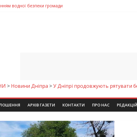
енням водної безпеки громади
ла кількість пожеж в екосистемах
майстер-клас
іпра визнали найкращими в Україні
егативно впливати на здоров’я
НИ
>
Новини Дніпра
>
У Дніпрі продовжують рятувати б
ЛОШЕННЯ
АРХІВ ГАЗЕТИ
КОНТАКТИ
ПРО НАС
РЕДАКЦІ