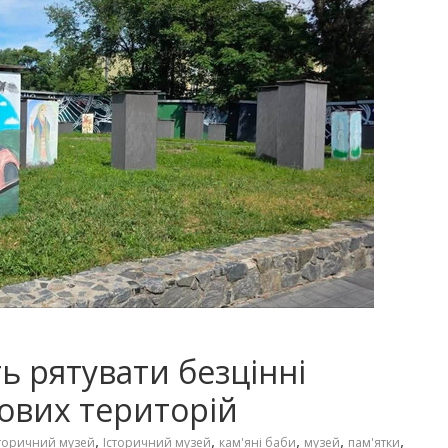
ь рятувати безцінні
ових територій
,
,
,
,
,
торичний музей
Історичний музей
кам'яні баби
музей
пам'ятки