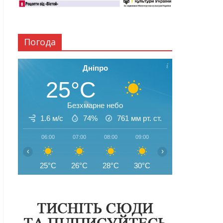
Погода
Дніпро
25°C
Безхмарне небо
1.6 м/с
74%
761
мм рт. ст.
06:00
07:00
08:00
09:00
10:00
11:00
‹
›
25°C
26°C
28°C
30°C
32°C
34°C