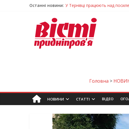
Останні новини:
У Тернівці працюють над посил
На Дніпропетровщині різко зрос
У Самарі провели незвичайний 
Світлові рішення майстрів із Дн
Засинання після півночі може н
Головна
>
НОВИ
ВIДЕО
ОГО
НОВИНИ
СТАТТІ