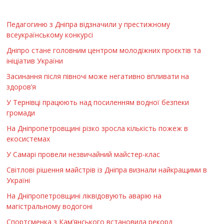
Педагогиню з Дніпра відзначили у престижному
всеукраїнському конкурсі
Дніпро стане головним центром молодіжних проєктів та
ініціатив України
Засинання після півночі може негативно впливати на
здоров’я
У Тернівці працюють над посиленням водної безпеки
громади
На Дніпропетровщині різко зросла кількість пожеж в
екосистемах
У Самарі провели незвичайний майстер-клас
Світлові рішення майстрів із Дніпра визнали найкращими в
Україні
На Дніпропетровщині ліквідовують аварію на
магістральному водогоні
Спортсменка з Кам’янського встановила рекорд