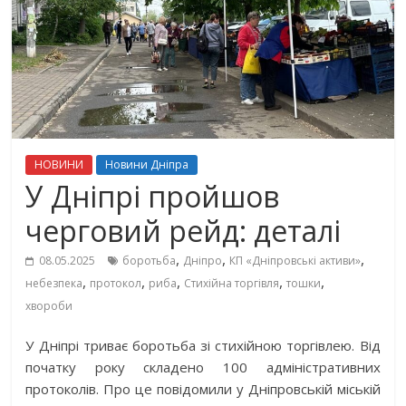
НОВИНИ
Новини Дніпра
У Дніпрі пройшов
черговий рейд: деталі
,
,
,
08.05.2025
боротьба
Дніпро
КП «Дніпровські активи»
,
,
,
,
,
небезпека
протокол
риба
Стихійна торгівля
тошки
хвороби
У Дніпрі триває боротьба зі стихійною торгівлею. Від
початку року складено 100 адміністративних
протоколів. Про це повідомили у Дніпровській міській