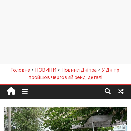
Головна
>
НОВИНИ
>
Новини Дніпра
>
У Дніпрі
пройшов черговий рейд: деталі