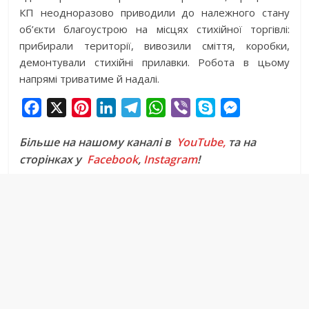
КП неодноразово приводили до належного стану
об’єкти благоустрою на місцях стихійної торгівлі:
прибирали території, вивозили сміття, коробки,
демонтували стихійні прилавки. Робота в цьому
напрямі триватиме й надалі.
F
X
P
L
T
W
V
S
M
a
i
i
e
h
i
k
e
Більше на нашому каналі в
YouTube,
та на
c
n
n
l
a
b
y
s
сторінках у
Facebook
,
Instagram
!
e
t
k
e
t
e
p
s
b
e
e
g
s
r
e
e
o
r
d
r
A
n
o
e
I
a
p
g
k
s
n
m
p
e
t
r