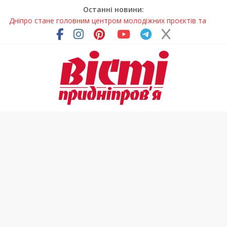
Останні новини:
Дніпро стане головним центром молодіжних проєктів та
ініціатив України
Засинання після півночі може негативно впливати на
здоров’я
У Тернівці працюють над посиленням водної безпеки
громади
На Дніпропетровщині різко зросла кількість пожеж в
екосистемах
Педагогиню з Дніпра відзначили у престижному
всеукраїнському конкурсі