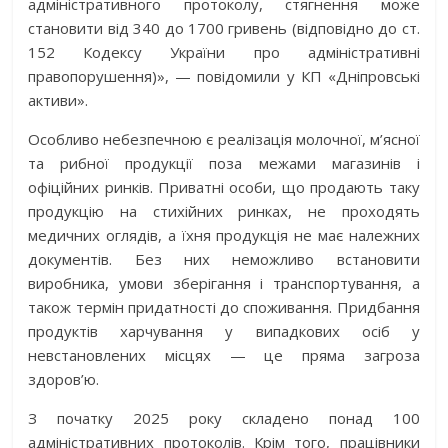
адміністративного протоколу, стягнення може
становити від 340 до 1700 гривень (відповідно до ст.
152 Кодексу України про адміністративні
правопорушення)», — повідомили у КП «Дніпровські
активи».
Особливо небезпечною є реалізація молочної, м’ясної
та рибної продукції поза межами магазинів і
офіційних ринків. Приватні особи, що продають таку
продукцію на стихійних ринках, не проходять
медичних оглядів, а їхня продукція не має належних
документів. Без них неможливо встановити
виробника, умови зберігання і транспортування, а
також термін придатності до споживання. Придбання
продуктів харчування у випадкових осіб у
невстановлених місцях — це пряма загроза
здоров’ю.
З початку 2025 року складено понад 100
адміністративних протоколів. Крім того, працівники