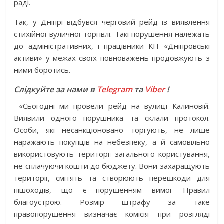
раді.
Так, у Дніпрі відбувся черговий рейд із виявлення
стихійної вуличної торгівлі. Такі порушення належать
до адміністративних, і працівники КП «Дніпровські
активи» у межах своїх повноважень продовжують з
ними боротись.
Слідкуйте за нами в
Telegram
та
Viber
!
«Сьогодні ми провели рейд на вулиці Калиновій.
Виявили одного порушника та склали протокол.
Особи, які несанкціоновано торгують, не лише
наражають покупців на небезпеку, а й самовільно
використовують території загального користування,
не сплачуючи кошти до бюджету. Вони захаращують
території, смітять та створюють перешкоди для
пішоходів, що є порушенням вимог Правил
благоустрою. Розмір штрафу за таке
правопорушення визначає комісія при розгляді