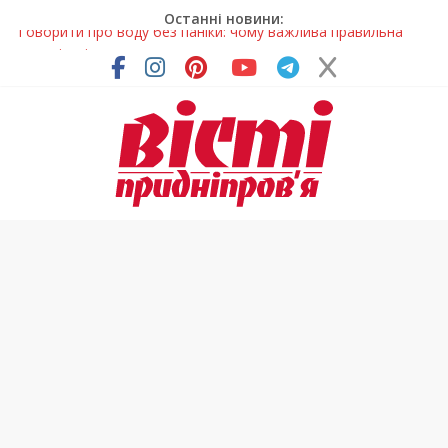
Останні новини:
Лікар – на екрані: Як працюють телемедичні центри на
Дніпропетровщині
У Дніпрі триває масштабна підготовка до опалювального
сезону
Пошуки тривають: на Дніпропетровщині досліджують місце
розташування легендарного монастиря (Фото)
Ветерани Дніпропетровщини отримують шанс на власне
житло
Говорити про воду без паніки: чому важлива правильна
комунікація