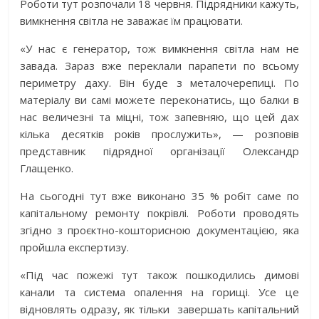
Роботи тут розпочали 18 червня. Підрядники кажуть,
вимкнення світла не заважає їм працювати.
«У нас є генератор, тож вимкнення світла нам не
завада. Зараз вже переклали парапети по всьому
периметру даху. Він буде з металочерепиці. По
матеріалу ви самі можете переконатись, що балки в
нас величезні та міцні, тож запевняю, що цей дах
кілька десятків років прослужить», — розповів
представник підрядної організації Олександр
Глащенко.
На сьогодні тут вже виконано 35 % робіт саме по
капітальному ремонту покрівлі. Роботи проводять
згідно з проєктно-кошторисною документацією, яка
пройшла експертизу.
«Під час пожежі тут також пошкодились димові
канали та система опалення на горищі. Усе це
відновлять одразу, як тільки завершать капітальний