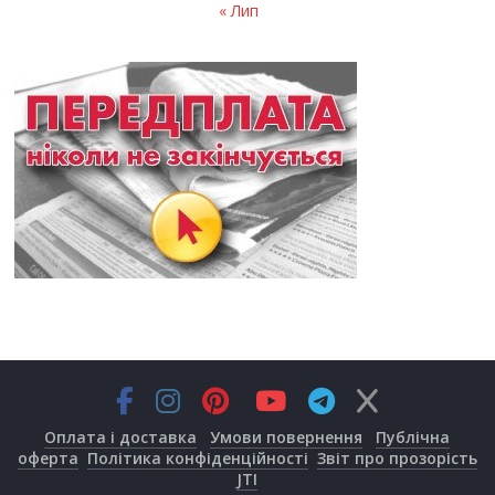
« Лип
Оплата і доставка
Умови повернення
Публічна
оферта
Політика конфіденційності
Звіт про прозорість
JTI