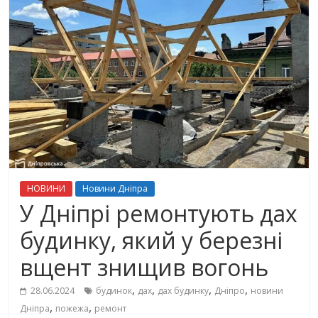
НОВИНИ
Новини Дніпра
У Дніпрі ремонтують дах
будинку, який у березні
вщент знищив вогонь
,
,
,
,
28.06.2024
будинок
дах
дах будинку
Дніпро
новини
,
,
Дніпра
пожежа
ремонт