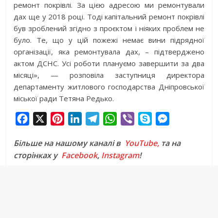
ремонт покрівлі. За цією адресою ми ремонтували
дах ще у 2018 році. Тоді капітальний ремонт покрівлі
був зроблений згідно з проєктом і ніяких проблем не
було. Те, що у цій пожежі немає вини підрядної
організації, яка ремонтувала дах, – підтверджено
актом ДСНС. Усі роботи плануємо завершити за два
місяці», — розповіла заступниця директора
департаменту житлового господарства Дніпровської
міської ради Тетяна Редько.
F
X
P
L
T
W
V
S
M
a
i
i
e
h
i
k
e
Більше на нашому каналі в
YouTube,
та на
c
n
n
l
a
b
y
s
сторінках у
Facebook
,
Instagram
!
e
t
k
e
t
e
p
s
b
e
e
g
s
r
e
e
o
r
d
r
A
n
o
e
I
a
p
g
k
s
n
m
p
e