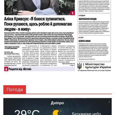
Погода
Дніпро
29°C
Безхмарне небо