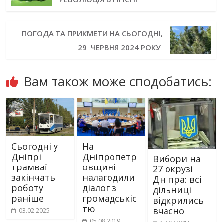
ПОГОДА ТА ПРИКМЕТИ НА СЬОГОДНІ,
29 ЧЕРВНЯ 2024 РОКУ
Вам також може сподобатись:
Сьогодні у
На
Дніпрі
Дніпропетр
Вибори на
трамваї
овщині
27 окрузі
закінчать
налагодили
Дніпра: всі
роботу
діалог з
дільниці
раніше
громадськіс
відкрились
тю
вчасно
03.02.2025
05.08.2019