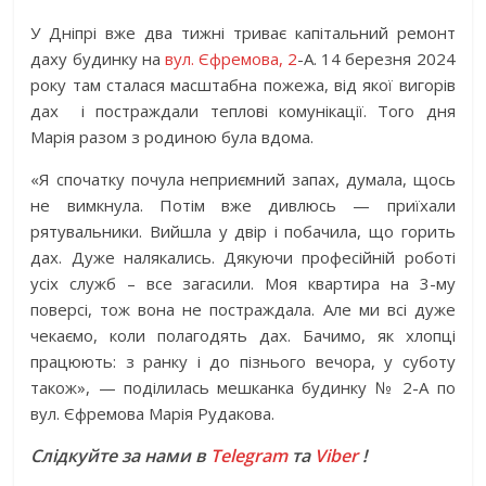
У Дніпрі вже два тижні триває капітальний ремонт
даху будинку на
вул. Єфремова, 2
-А. 14 березня 2024
року там сталася масштабна пожежа, від якої вигорів
дах і постраждали теплові комунікації. Того дня
Марія разом з родиною була вдома.
«Я спочатку почула неприємний запах, думала, щось
не вимкнула. Потім вже дивлюсь — приїхали
рятувальники. Вийшла у двір і побачила, що горить
дах. Дуже налякались. Дякуючи професійній роботі
усіх служб – все загасили. Моя квартира на 3-му
поверсі, тож вона не постраждала. Але ми всі дуже
чекаємо, коли полагодять дах. Бачимо, як хлопці
працюють: з ранку і до пізнього вечора, у суботу
також», — поділилась мешканка будинку № 2-А по
вул. Єфремова Марія Рудакова.
Слідкуйте за нами в
Telegram
та
Viber
!