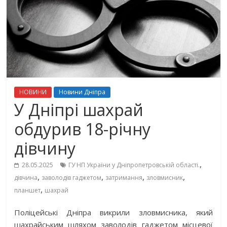
НОВИНИ
Новини Дніпра
У Дніпрі шахрай
обдурив 18-річну
дівчину
,
28.05.2025
ГУ НП України у Дніпропетровській області.
,
,
,
,
дівчина
заволодів гаджетом
затримання
зловмисник
,
планшет
шахрай
Поліцейські Дніпра викрили зловмисника, який
шахрайським шляхом заволодів гаджетом місцевої