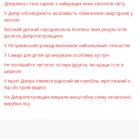
Дніпрянка стала однією з найкращих юних кінологів світу
У Дніпрі обговорюють можливість обмеження смартфонів у
школах
Високий урожай і продовольча безпека: яких результатів
досягла Дніпропетровщина
У Петриківській громаді визначили найсильніших тенісистів
У Самарі для дітей організували особливу зустріч
Не поспішайте чистити: чотири фрукти, які краще їсти зі
шкіркою
У музеї Дніпра з’явився рідкісний автомобіль, врятований з-
під обстрілів (відео)
На Дніпропетровщині викрили масштабну схему незаконної
вирубки лісу