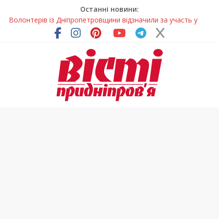
Останні новини:
Волонтерів із Дніпропетровщини відзначили за участь у
гуманітарних місіях
Дніпровський цирк отримав міжнародне визнання
Для школярів Дніпропетровщини стане доступним
безкоштовне гаряче харчування
Дніпрянка стала однією з найкращих юних кінологів світу
Як обрати розмір крафтового стакана під ваш напій?