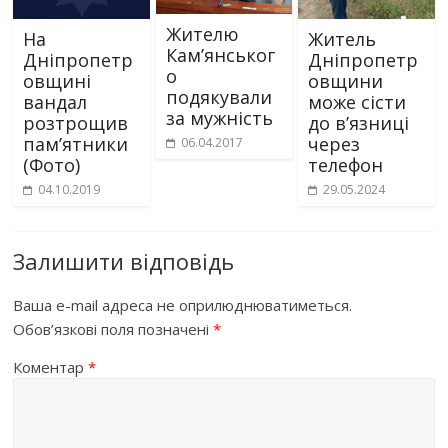
Жителю
На
Житель
Кам’янськог
Дніпропетр
Дніпропетр
о
овщині
овщини
подякували
вандал
може сісти
за мужність
розтрощив
до в’язниці
пам’ятники
через
06.04.2017
(Фото)
телефон
04.10.2019
29.05.2024
Залишити відповідь
Ваша e-mail адреса не оприлюднюватиметься.
Обов’язкові поля позначені
*
Коментар
*