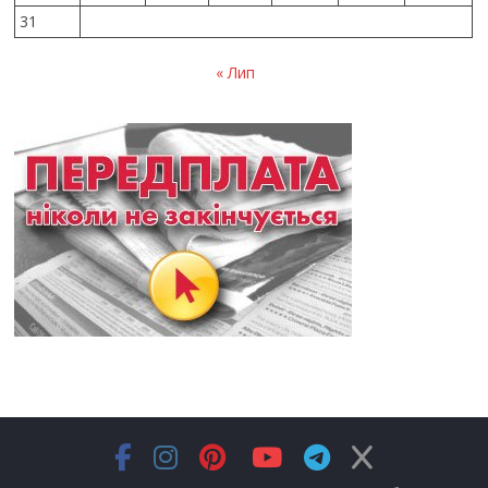
31
« Лип