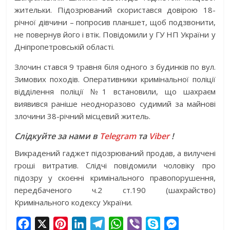
жительки. Підозрюваний скористався довірою 18-
річної дівчини – попросив планшет, щоб подзвонити,
не повернув його і втік. Повідомили у ГУ НП України у
Дніпропетровській області.
Злочин стався 9 травня біля одного з будинків по вул.
Зимових походів. Оперативники кримінальної поліції
відділення поліції №1 встановили, що шахраєм
виявився раніше неодноразово судимий за майнові
злочини 38-річний місцевий житель.
Слідкуйте за нами в
Telegram
та
Viber
!
Викрадений гаджет підозрюваний продав, а вилучені
гроші витратив. Слідчі повідомили чоловіку про
підозру у скоєнні кримінального правопорушення,
передбаченого ч.2 ст.190 (шахрайство)
Кримінального кодексу України.
F
X
P
L
T
W
V
S
M