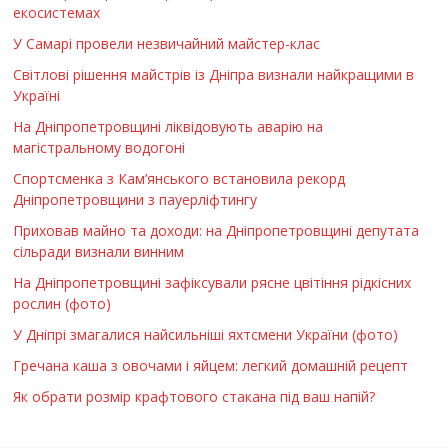
екосистемах
У Самарі провели незвичайний майстер-клас
Світлові рішення майстрів із Дніпра визнали найкращими в
Україні
На Дніпропетровщині ліквідовують аварію на
магістральному водогоні
Спортсменка з Кам’янського встановила рекорд
Дніпропетровщини з пауерліфтингу
Приховав майно та доходи: на Дніпропетровщині депутата
сільради визнали винним
На Дніпропетровщині зафіксували рясне цвітіння рідкісних
рослин (фото)
У Дніпрі змагалися найсильніші яхтсмени України (фото)
Гречана каша з овочами і яйцем: легкий домашній рецепт
Як обрати розмір крафтового стакана під ваш напій?