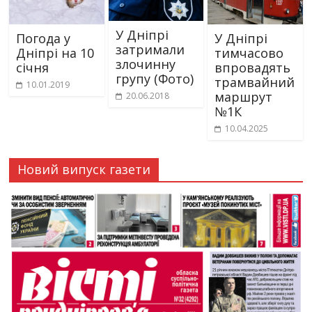
У Дніпрі
Погода у
У Дніпрі
затримали
Дніпрі на 10
тимчасово
злочинну
січня
впровадять
групу (Фото)
трамвайний
10.01.2019
маршрут
20.06.2018
№1К
10.04.2025
Новий випуск газети