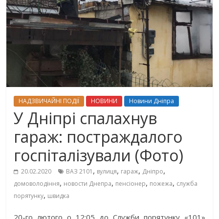
НАДЗВИЧАЙНІ ПОДІЇ
НОВИНИ
Новини Дніпра
У Дніпрі спалахнув
гараж: постраждалого
госпіталізували (Фото)
,
,
,
,
20.02.2020
ВАЗ 2101
вулиця
гараж
Дніпро
,
,
,
,
домоволодіння
новости Днепра
пенсіонер
пожежа
служба
,
порятунку
швидка
20-го лютого о 12:05 до Служби порятунку «101»