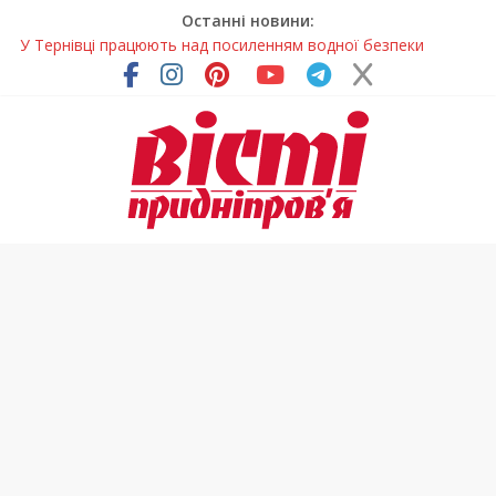
Останні новини:
У Тернівці працюють над посиленням водної безпеки
громади
На Дніпропетровщині різко зросла кількість пожеж в
екосистемах
У Самарі провели незвичайний майстер-клас
Світлові рішення майстрів із Дніпра визнали найкращими в
Україні
Засинання після півночі може негативно впливати на
здоров’я