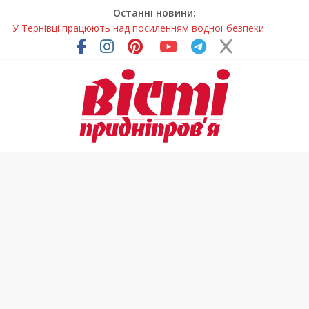
Останні новини:
У Тернівці працюють над посиленням водної безпеки
громади
На Дніпропетровщині різко зросла кількість пожеж в
екосистемах
У Самарі провели незвичайний майстер-клас
Світлові рішення майстрів із Дніпра визнали найкращими в
Україні
Засинання після півночі може негативно впливати на
здоров’я