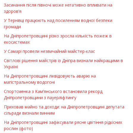
Засинання після півночі може негативно впливати на
здоров’я
У Тернівці працюють над посиленням водної безпеки
громади
На Дніпропетровщині різко зросла кількість пожеж в
екосистемах
У Самарі провели незвичайний майстер-клас
Світлові рішення майстрів із Дніпра визнали найкращими в
Україні
На Дніпропетровщині ліквідовують аварію на
магістральному водогоні
Спортсменка з Кам’янського встановила рекорд
Дніпропетровщини з пауерліфтингу
Приховав майно та доходи: на Дніпропетровщині депутата
сільради визнали винним
На Дніпропетровщині зафіксували рясне цвітіння рідкісних
рослин (фото)