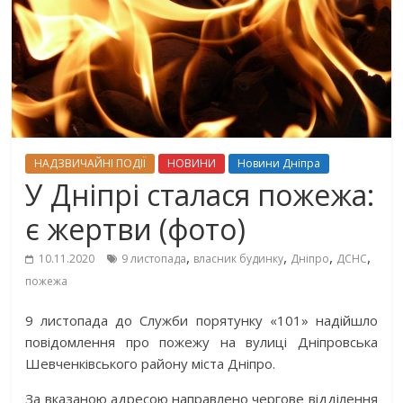
НАДЗВИЧАЙНІ ПОДІЇ
НОВИНИ
Новини Дніпра
У Дніпрі сталася пожежа:
є жертви (фото)
,
,
,
,
10.11.2020
9 листопада
власник будинку
Дніпро
ДСНС
пожежа
9 листопада до Служби порятунку «101» надійшло
повідомлення про пожежу на вулиці Дніпровська
Шевченківського району міста Дніпро.
За вказаною адресою направлено чергове відділення