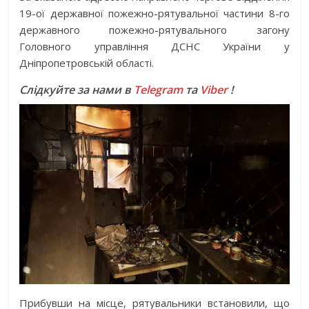
19-ої державної пожежно-рятувальної частини 8-го
державного пожежно-рятувального загону
Головного управління ДСНС України у
Дніпропетровській області.
Слідкуйте за нами в
Telegram
та
Viber
!
Прибувши на місце, рятувальники встановили, що