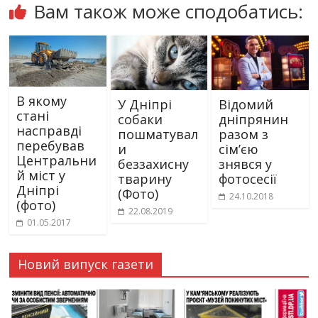
Вам також може сподобатись:
В якому
У Дніпрі
Відомий
стані
собаки
дніпрянин
насправді
пошматувал
разом з
перебував
и
сім’єю
Центральни
беззахисну
знявся у
й міст у
тварину
фотосесії
Дніпрі
(Фото)
24.10.2018
(фото)
22.08.2019
01.05.2017
Новий випуск газети