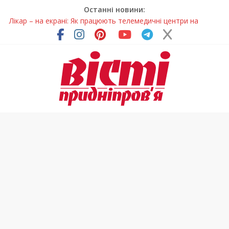
Останні новини:
Лікар – на екрані: Як працюють телемедичні центри на
Дніпропетровщині
У Дніпрі триває масштабна підготовка до опалювального
сезону
Пошуки тривають: на Дніпропетровщині досліджують місце
розташування легендарного монастиря (Фото)
Ветерани Дніпропетровщини отримують шанс на власне
житло
Говорити про воду без паніки: чому важлива правильна
комунікація