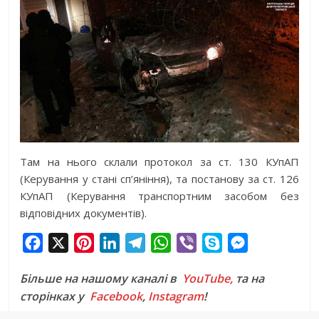
Там на нього склали протокол за ст. 130 КУпАП
(Керування у стані сп’яніння), та постанову за ст. 126
КУпАП (Керування транспортним засобом без
відповідних документів).
F
X
P
L
T
W
V
S
M
a
i
i
e
h
i
k
e
Більше на нашому каналі в
YouTube,
та на
c
n
n
l
a
b
y
s
сторінках у
Facebook
,
Instagram
!
e
t
k
e
t
e
p
s