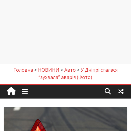
Головна
>
НОВИНИ
>
Авто
>
У Дніпрі сталася
“зухвала” аварія (Фото)