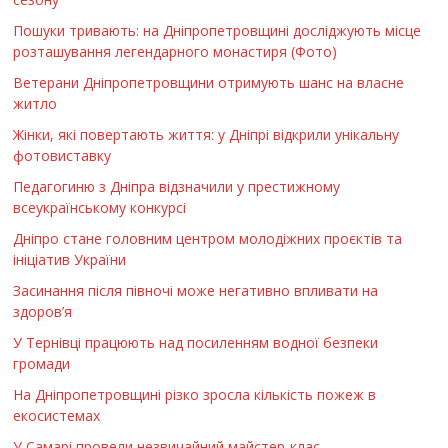
Пошуки тривають: на Дніпропетровщині досліджують місце
розташування легендарного монастиря (Фото)
Ветерани Дніпропетровщини отримують шанс на власне
житло
Жінки, які повертають життя: у Дніпрі відкрили унікальну
фотовиставку
Педагогиню з Дніпра відзначили у престижному
всеукраїнському конкурсі
Дніпро стане головним центром молодіжних проєктів та
ініціатив України
Засинання після півночі може негативно впливати на
здоров’я
У Тернівці працюють над посиленням водної безпеки
громади
На Дніпропетровщині різко зросла кількість пожеж в
екосистемах
У Самарі провели незвичайний майстер-клас