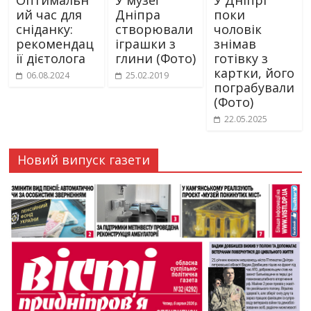
Оптимальн
У музеї
У Дніпрі
ий час для
Дніпра
поки
сніданку:
створювали
чоловік
рекомендац
іграшки з
знімав
ії дієтолога
глини (Фото)
готівку з
картки, його
06.08.2024
25.02.2019
пограбували
(Фото)
22.05.2025
Новий випуск газети