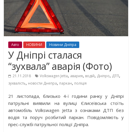
Авто
НОВИНИ
Новини Дніпра
У Дніпрі сталася
“зухвала” аварія (Фото)
,
,
,
,
,
21.11.2018
Volkswagen Jetta
авария
водій
Дніпро
ДТП
,
,
,
зухвалість
новости Днепра
паркан
поліція
21 листопада, близько 4-ї години ранку у Дніпрі
патрульні виявили на вулиці Єлисеївська стоїть
автомобіль Volkswagen Jetta з ознаками ДТП без
водія та поруч розбитий паркан. Повідомляють у
прес-службі патрульної поліції Дніпра.