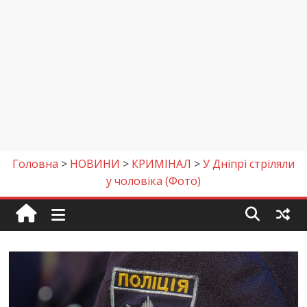
Головна
>
НОВИНИ
>
КРИМІНАЛ
>
У Дніпрі стріляли
у чоловіка (Фото)