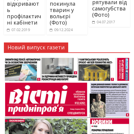
рятували від
відкривают
покинула
самогубства
ь
тварин у
(Фото)
профілактич
вольєрі
ні кабінети
(Фото)
04.07.2017
07.02.2019
09.12.2024
Новий випуск газети