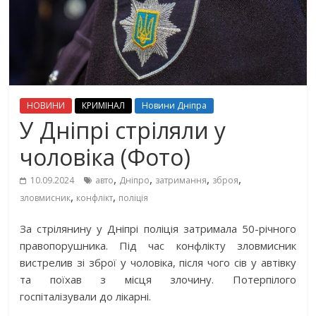
НОВИНИ
КРИМІНАЛ
Новини Дніпра
У Дніпрі стріляли у
чоловіка (Фото)
,
,
,
,
10.09.2024
авто
Дніпро
затримання
зброя
,
,
зловмисник
конфлікт
поліція
За стрілянину у Дніпрі поліція затримала 50-річного
правопорушника. Під час конфлікту зловмисник
вистрелив зі зброї у чоловіка, після чого сів у автівку
та поїхав з місця злочину. Потерпілого
госпіталізували до лікарні.