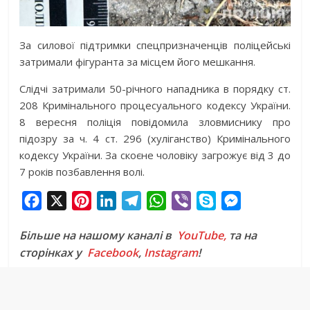
За силової підтримки спецпризначенців поліцейські
затримали фігуранта за місцем його мешкання.
Слідчі затримали 50-річного нападника в порядку ст.
208 Кримінального процесуального кодексу України.
8 вересня поліція повідомила зловмиснику про
підозру за ч. 4 ст. 296 (хуліганство) Кримінального
кодексу України. За скоєне чоловіку загрожує від 3 до
7 років позбавлення волі.
F
X
P
L
T
W
V
S
M
a
i
i
e
h
i
k
e
Більше на нашому каналі в
YouTube,
та на
c
n
n
l
a
b
y
s
сторінках у
Facebook
,
Instagram
!
e
t
k
e
t
e
p
s
b
e
e
g
s
r
e
e
o
r
d
r
A
n