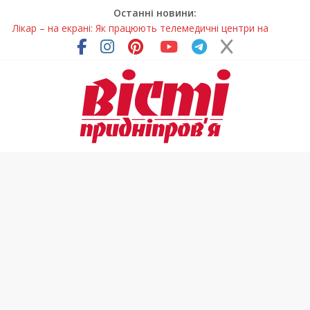
Останні новини:
Лікар – на екрані: Як працюють телемедичні центри на
Дніпропетровщині
У Дніпрі триває масштабна підготовка до опалювального
сезону
Пошуки тривають: на Дніпропетровщині досліджують місце
розташування легендарного монастиря (Фото)
Ветерани Дніпропетровщини отримують шанс на власне
житло
Говорити про воду без паніки: чому важлива правильна
комунікація