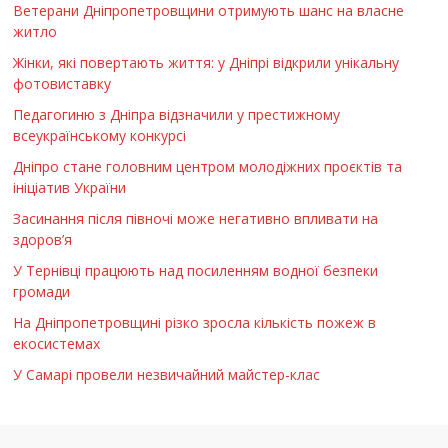
Ветерани Дніпропетровщини отримують шанс на власне
житло
Жінки, які повертають життя: у Дніпрі відкрили унікальну
фотовиставку
Педагогиню з Дніпра відзначили у престижному
всеукраїнському конкурсі
Дніпро стане головним центром молодіжних проєктів та
ініціатив України
Засинання після півночі може негативно впливати на
здоров’я
У Тернівці працюють над посиленням водної безпеки
громади
На Дніпропетровщині різко зросла кількість пожеж в
екосистемах
У Самарі провели незвичайний майстер-клас