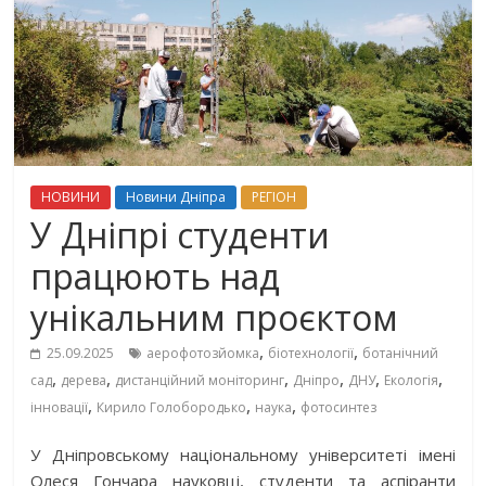
НОВИНИ
Новини Дніпра
РЕГІОН
У Дніпрі студенти
працюють над
унікальним проєктом
,
,
25.09.2025
аерофотозйомка
біотехнології
ботанічний
,
,
,
,
,
,
сад
дерева
дистанційний моніторинг
Дніпро
ДНУ
Екологія
,
,
,
інновації
Кирило Голобородько
наука
фотосинтез
У Дніпровському національному університеті імені
Олеся Гончара науковці, студенти та аспіранти