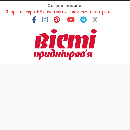
Останні новини:
Лікар – на екрані: Як працюють телемедичні центри на
Дніпропетровщині
У Дніпрі триває масштабна підготовка до опалювального
сезону
Пошуки тривають: на Дніпропетровщині досліджують місце
розташування легендарного монастиря (Фото)
Ветерани Дніпропетровщини отримують шанс на власне
житло
Говорити про воду без паніки: чому важлива правильна
комунікація