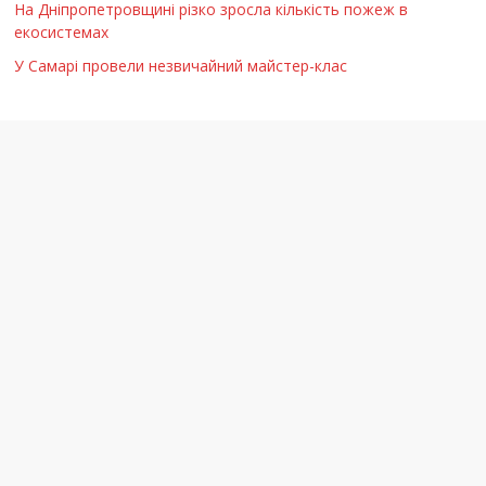
На Дніпропетровщині різко зросла кількість пожеж в
екосистемах
У Самарі провели незвичайний майстер-клас