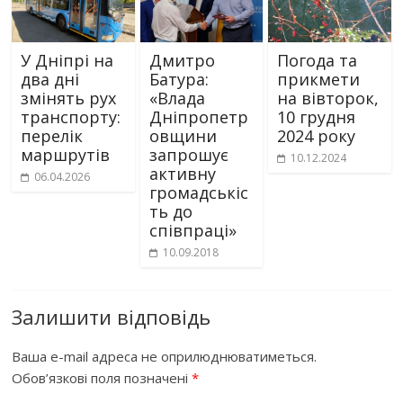
У Дніпрі на
Дмитро
Погода та
два дні
Батура:
прикмети
змінять рух
«Влада
на вівторок,
транспорту:
Дніпропетр
10 грудня
перелік
овщини
2024 року
маршрутів
запрошує
10.12.2024
активну
06.04.2026
громадськіс
ть до
співпраці»
10.09.2018
Залишити відповідь
Ваша e-mail адреса не оприлюднюватиметься.
Обов’язкові поля позначені
*