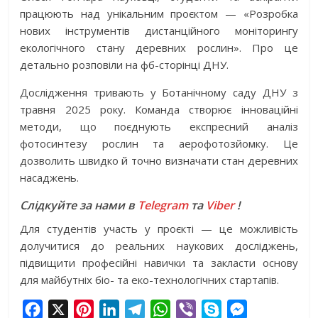
працюють над унікальним проєктом — «Розробка
нових інструментів дистанційного моніторингу
екологічного стану деревних рослин». Про це
детально розповіли на фб-сторінці ДНУ.
Дослідження тривають у Ботанічному саду ДНУ з
травня 2025 року. Команда створює інноваційні
методи, що поєднують експресний аналіз
фотосинтезу рослин та аерофотозйомку. Це
дозволить швидко й точно визначати стан деревних
насаджень.
Слідкуйте за нами в
Telegram
та
Viber
!
Для студентів участь у проєкті — це можливість
долучитися до реальних наукових досліджень,
підвищити професійні навички та закласти основу
для майбутніх біо- та еко-технологічних стартапів.
F
X
P
L
T
W
V
S
M