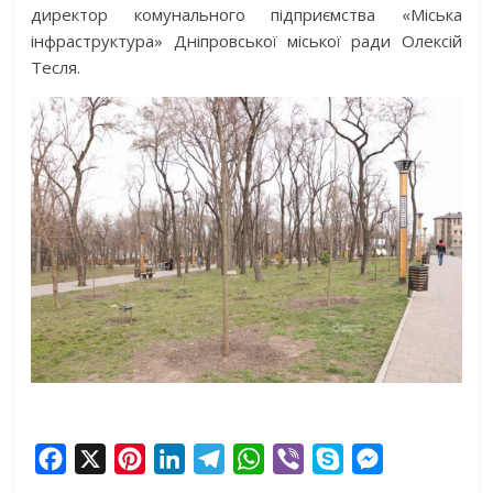
директор комунального підприємства «Міська
інфраструктура» Дніпровської міської ради Олексій
Тесля.
F
X
P
L
T
W
V
S
M
a
i
i
e
h
i
k
e