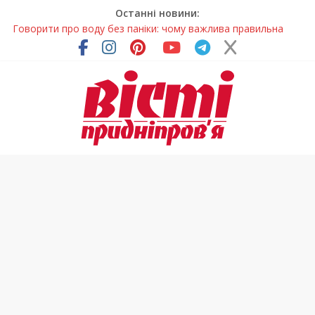
Останні новини:
Говорити про воду без паніки: чому важлива правильна
комунікація
Лікар – на екрані: Як працюють телемедичні центри на
Дніпропетровщині
У Дніпрі триває масштабна підготовка до опалювального
сезону
Пошуки тривають: на Дніпропетровщині досліджують місце
розташування легендарного монастиря (Фото)
Погода та прикмети на неділю, 9 серпня 2026 року