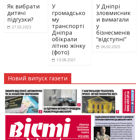
Як вибрати
У
У Дніпрі
дитячі
громадсько
зловмисник
підгузки?
му
и вимагали
транспорті
у
27.03.2023
Дніпра
бізнесменів
обікрали
“відступні”
літню жінку
06.02.2025
(фото)
10.08.2021
Новий випуск газети