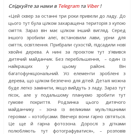
Слідкуйте за нами в
Telegram
та
Viber
!
«Цей сквер за останні три роки привели до ладу. До
цього тут була цілком захаращена територія з купою
сміття. Зараз він має цілком інший вигляд. Серед
іншого зробили алеї, встановили лави, урни для
сміття, освітлення. Прибрали сухостій, підсадили нові
хвойні дерева. А нині за проєктом тут з’явився
дитячий майданчик. Без перебільшення, – один із
найкращих у цьому районі. Він
багатофункціональний. Усі елементи зроблені з
дерева, що цілком безпечно для дітей. Деталі можна
буде легко замінити, якщо вийдуть з ладу. Зараз тут
пісок, але у подальшому плануємо зробити тут
гумове покриття. Родзинка цього дитячого
майданчику – зона із великими мультяшними
героями – котобусами. Ввечері вони гарно світяться.
Це ще й гарна фотозона. Дорослі з дітками
полюбляють тут фотографуватися», – розповів