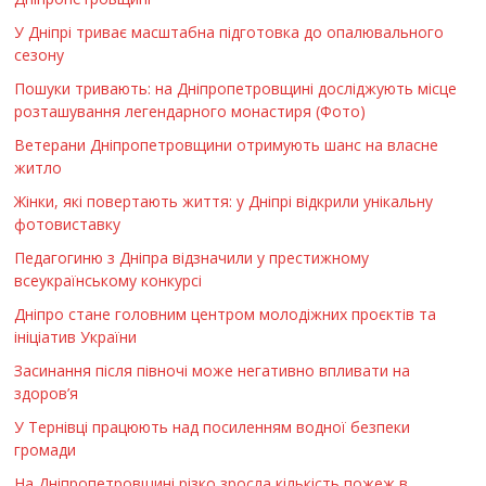
У Дніпрі триває масштабна підготовка до опалювального
сезону
Пошуки тривають: на Дніпропетровщині досліджують місце
розташування легендарного монастиря (Фото)
Ветерани Дніпропетровщини отримують шанс на власне
житло
Жінки, які повертають життя: у Дніпрі відкрили унікальну
фотовиставку
Педагогиню з Дніпра відзначили у престижному
всеукраїнському конкурсі
Дніпро стане головним центром молодіжних проєктів та
ініціатив України
Засинання після півночі може негативно впливати на
здоров’я
У Тернівці працюють над посиленням водної безпеки
громади
На Дніпропетровщині різко зросла кількість пожеж в