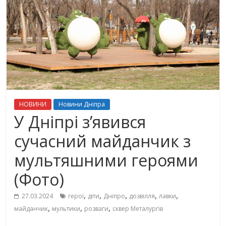
НОВИНИ
Новини Дніпра
У Дніпрі з’явився
сучасний майданчик з
мультяшними героями
(Фото)
,
,
,
,
,
27.03.2024
герої
діти
Дніпро
дозвілля
лавки
,
,
,
майданчик
мультики
розваги
сквер Металургів