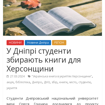
НОВИНИ
Новини Дніпра
РЕГІОН
У Дніпрі студенти
збирають книги для
Херсонщини
,
27.03.2024
"Українська книга в укриттях Херсонщини"
,
,
,
,
,
,
,
,
акція
бібліотека
Дніпро
ДНУ
збір
книги
місто
студенти
укриття
Студенти Дніпровський національний університет
імені Олеся Гончара доєдналися до проєкту