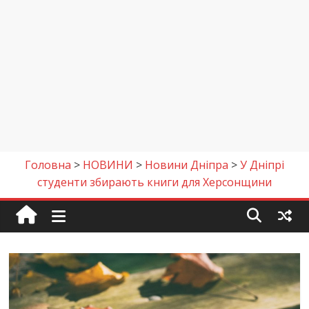
Головна
>
НОВИНИ
>
Новини Дніпра
>
У Дніпрі
студенти збирають книги для Херсонщини