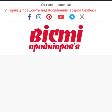
Останні новини:
На Дніпропетровщині різко зросла кількість пожеж в
екосистемах
У Самарі провели незвичайний майстер-клас
Світлові рішення майстрів із Дніпра визнали найкращими в
Україні
На Дніпропетровщині ліквідовують аварію на
магістральному водогоні
У Тернівці працюють над посиленням водної безпеки
громади