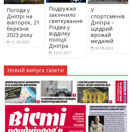
Подружжя
Погода у
У
закінчило
Дніпрі на
спортсменів
святкування
вівторок, 21
Дніпра –
Різдва у
березня
щедрий
відділку
2023 року
врожай
поліції
медалей
21.03.2023
Дніпра
02.08.2023
10.01.2017
Новий випуск газети