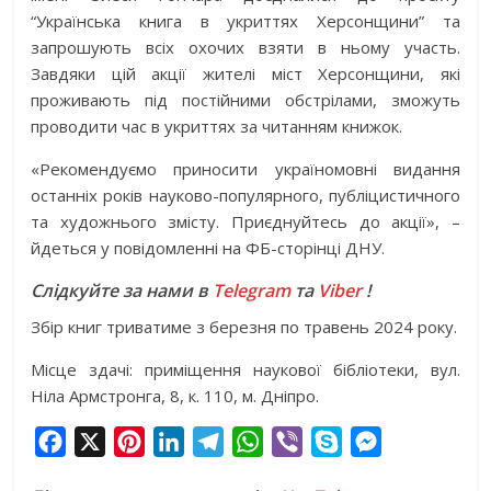
“Українська книга в укриттях Херсонщини” та
запрошують всіх охочих взяти в ньому участь.
Завдяки цій акції жителі міст Херсонщини, які
проживають під постійними обстрілами, зможуть
проводити час в укриттях за читанням книжок.
«Рекомендуємо приносити україномовні видання
останніх років науково-популярного, публіцистичного
та художнього змісту. Приєднуйтесь до акції», –
йдеться у повідомленні на ФБ-сторінці ДНУ.
Слідкуйте за нами в
Telegram
та
Viber
!
Збір книг триватиме з березня по травень 2024 року.
Місце здачі: приміщення наукової бібліотеки, вул.
Ніла Армстронга, 8, к. 110, м. Дніпро.
F
X
P
L
T
W
V
S
M
a
i
i
e
h
i
k
e