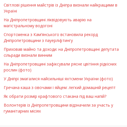
Світлові рішення майстрів із Дніпра визнали найкращими в
Україні
На Дніпропетровщині ліквідовують аварію на
магістральному водогоні
Спортсменка з Кам’янського встановила рекорд
Дніпропетровщини з пауерліфтингу
Приховав майно та доходи: на Дніпропетровщині депутата
сільради визнали винним
На Дніпропетровщині зафіксували рясне цвітіння рідкісних
рослин (фото)
У Дніпрі змагалися найсильніші яхтсмени України (фото)
Гречана каша з овочами і яйцем: легкий домашній рецепт
Як обрати розмір крафтового стакана під ваш напій?
Волонтерів із Дніпропетровщини відзначили за участь у
гуманітарних місіях