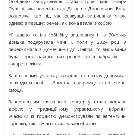
Особливо зворушливою стала історія пані Тамари
Пуліної, яка переїхала до Дніпра з Донеччини. Вона
розповіла, що під час евакуації вишиванка стала
однією з перших речей, які вона взяла із собою.
«Я давно хотіла собі білу вишиванку і на 70-річчя
донька подарувала мені її. Коли у 2024 році я
переїжджала з Донеччини до Дніпра, то вишиванка
була серед найцінніших речей, які я забрала», —
говорить жінка.
За її словами, участь у заходах терцентру допомагає
знаходити нові знайомства, підтримку та позитивні
емоції.
Завершенням святкового концерту стало яскраве
дефіле у традиційному українському вбранні.
Учасники із гордістю демонстрували як автентичні
сорочки, так і сучасні стилізовані образи.