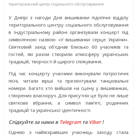
територіальний центр соціального обслуговування
У Дніпрі з нагоди Дня вишиванки підопічні відділу
територіального центру соціального обслуговування
в Індустріальному районі організували концерт під
символічною назвою «У вишиванки серце України».
Святковий захід об’єднав близько 60 учасників та
гостей, які разом створили атмосферу українських
традицій, творчості й щирого спілкування.
Під час концерту учасники виконували патріотичні
пісні, читали вірші та презентували танцювальні
номери. Багато хто вийшов на сцену у вишиванках,
створених власноруч. Для присутніх це було не лише
святкове вбрання, а символ пам’яті, родинних
традицій та української ідентичності.
Слідкуйте за нами в
Telegram
та
Viber
!
Однією з найяскравіших учасниць заходу стала