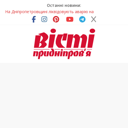
Останні новини:
На Дніпропетровщині ліквідовують аварію на
магістральному водогоні
Спортсменка з Кам’янського встановила рекорд
Дніпропетровщини з пауерліфтингу
Приховав майно та доходи: на Дніпропетровщині депутата
сільради визнали винним
На Дніпропетровщині зафіксували рясне цвітіння рідкісних
рослин (фото)
Світлові рішення майстрів із Дніпра визнали найкращими в
Україні