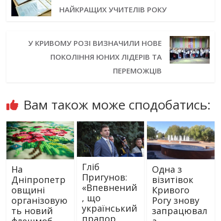
НАЙКРАЩИХ УЧИТЕЛІВ РОКУ
У КРИВОМУ РОЗІ ВИЗНАЧИЛИ НОВЕ
ПОКОЛІННЯ ЮНИХ ЛІДЕРІВ ТА
ПЕРЕМОЖЦІВ
Вам також може сподобатись:
Гліб
На
Одна з
Пригунов:
Дніпропетр
візитівок
«Впевнений
овщині
Кривого
, що
організовую
Рогу знову
український
ть новий
запрацювал
прапор