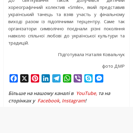
До святкування також долучився дитячий
хореографічний колектив «Smile», який представив
український танець та взяв участь у фінальному
виході разом із підопічними терцентру. Саме так
організатори символічно поєднали різні покоління
навколо спільної любові до української культури та
традицій.
Підготувала Наталія Ковальчук
фото ДМР
F
X
P
L
T
W
V
S
M
a
i
i
e
h
i
k
e
Більше на нашому каналі в
YouTube,
та на
c
n
n
l
a
b
y
s
сторінках у
Facebook
,
Instagram
!
e
t
k
e
t
e
p
s
b
e
e
g
s
r
e
e
o
r
d
r
A
n
o
e
I
a
p
g