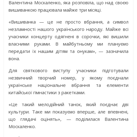
Валентина Москаленко, яка розповіла, що над своєю
вишиванкою працювала майже три місяці.
«Вишиванка — це не просто вбрання, а символ
незламності нашого українського народу. Майже всі
учасники концерту одягнені в сорочки, які вишили
власними руками. В майбутньому ми плануємо
передати їх нашим дітям та онукам», — зазначила
вона.
Для святкового виступу учасники підготували
незвичний творчий номер, у якому поєднали
українське національне вбрання та елементи
китайської гімнастики з ракетками.
«Це такий мелодійний танок, який поєднає дві
культури. Таке ми показуємо вперше, але впевнені,
що глядачі оцінять», — поділилася Валентина
Москаленко.