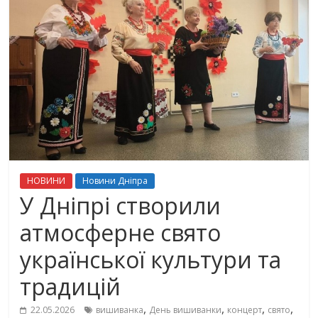
НОВИНИ
Новини Дніпра
У Дніпрі створили
атмосферне свято
української культури та
традицій
,
,
,
,
22.05.2026
вишиванка
День вишиванки
концерт
свято