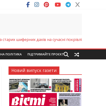
ря (Фото)
а старих шиферних дахів на сучасні покрівлі
ЙНА ПОЛІТИКА
ПІДТРИМАЙТЕ ПРОЄКТ
Новий випуск газети