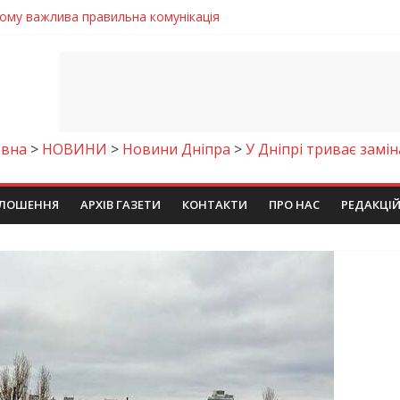
 телемедичні центри на Дніпропетровщині
готовка до опалювального сезону
ровщині досліджують місце розташування легендарного монасти
римують шанс на власне житло
чому важлива правильна комунікація
овна
>
НОВИНИ
>
Новини Дніпра
>
У Дніпрі триває замін
ЛОШЕННЯ
АРХІВ ГАЗЕТИ
КОНТАКТИ
ПРО НАС
РЕДАКЦІ