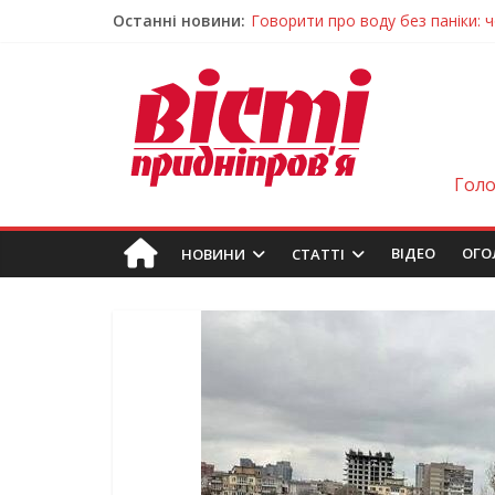
Останні новини:
Лікар – на екрані: Як працюють
У Дніпрі триває масштабна під
Пошуки тривають: на Дніпропет
Ветерани Дніпропетровщини от
Говорити про воду без паніки: 
Гол
ВIДЕО
ОГО
НОВИНИ
СТАТТІ