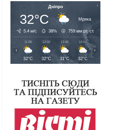
Дніпро
32°C
Мряка
5.4 м/с
38%
759
мм рт. ст.
11:00
12:00
13:00
14:00
15:00
16:00
‹
›
32°C
32°C
31°C
32°C
32°C
32°C