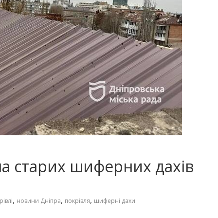
іна старих шиферних дахів
,
,
,
рівлі
новини Дніпра
покрівля
шиферні дахи