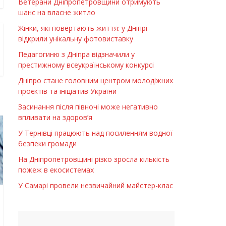
Ветерани Дніпропетровщини отримують
шанс на власне житло
Жінки, які повертають життя: у Дніпрі
відкрили унікальну фотовиставку
Педагогиню з Дніпра відзначили у
престижному всеукраїнському конкурсі
Дніпро стане головним центром молодіжних
проєктів та ініціатив України
Засинання після півночі може негативно
впливати на здоров’я
У Тернівці працюють над посиленням водної
безпеки громади
На Дніпропетровщині різко зросла кількість
пожеж в екосистемах
У Самарі провели незвичайний майстер-клас