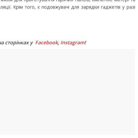
яції. Крім того, є подовжувачі для зарядки гаджетів у разі
M
на сторінках у
Facebook
,
Instagram
!