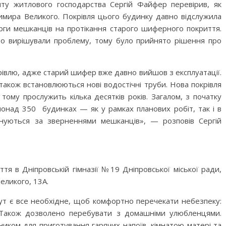
ту житлового господарства Сергій Файфер перевірив, як
имира Великого. Покрівля цього будинку давно відслужила
арги мешканців на протікання старого шиферного покриття.
во вирішували проблему, тому було прийнято рішення про
івлю, адже старий шифер вже давно вийшов з експлуатації.
 також встановлюються нові водостічні труби. Нова покрівля
, тому прослужить кілька десятків років. Загалом, з початку
онад 350 будинках — як у рамках планових робіт, так і в
онуються за зверненнями мешканців», — розповів Сергій
ття в Дніпровській гімназії №19 Дніпровської міської ради,
еликого, 13А.
ут є все необхідне, щоб комфортно перечекати небезпеку:
ї. Також дозволено перебувати з домашніми улюбленцями.
иком для приготування гарячих напоїв, кімнатою матері та