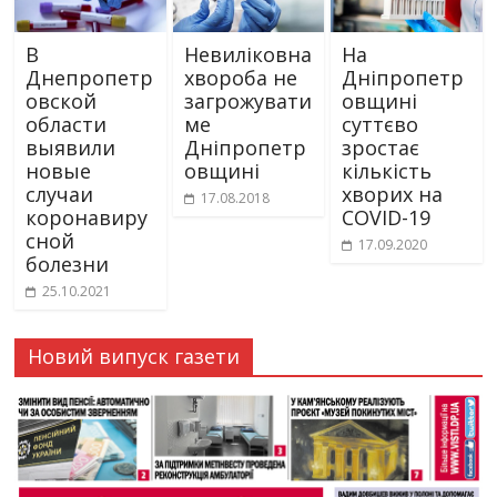
В
Невиліковна
На
Днепропетр
хвороба не
Дніпропетр
овской
загрожувати
овщині
области
ме
суттєво
выявили
Дніпропетр
зростає
новые
овщині
кількість
случаи
хворих на
17.08.2018
коронавиру
COVID-19
сной
17.09.2020
болезни
25.10.2021
Новий випуск газети