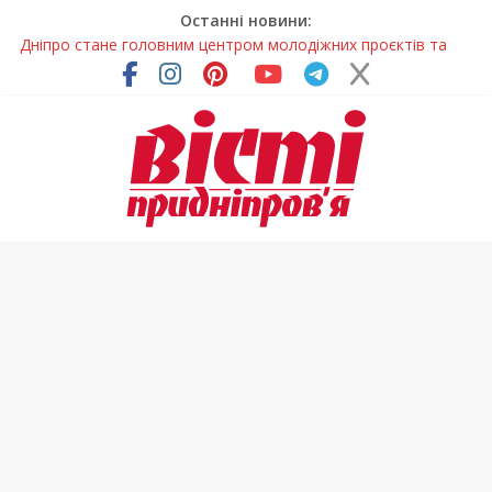
Останні новини:
Дніпро стане головним центром молодіжних проєктів та
ініціатив України
Засинання після півночі може негативно впливати на
здоров’я
У Тернівці працюють над посиленням водної безпеки
громади
На Дніпропетровщині різко зросла кількість пожеж в
екосистемах
Педагогиню з Дніпра відзначили у престижному
всеукраїнському конкурсі