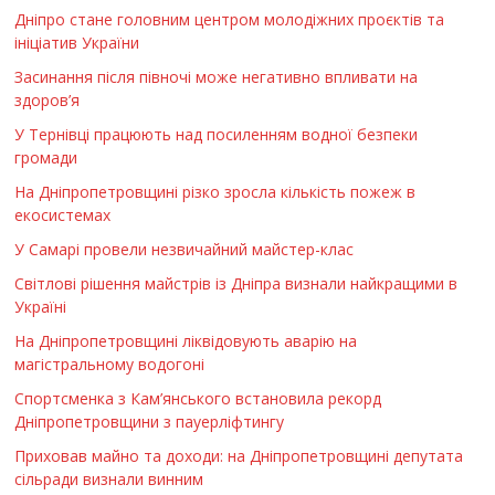
Дніпро стане головним центром молодіжних проєктів та
ініціатив України
Засинання після півночі може негативно впливати на
здоров’я
У Тернівці працюють над посиленням водної безпеки
громади
На Дніпропетровщині різко зросла кількість пожеж в
екосистемах
У Самарі провели незвичайний майстер-клас
Світлові рішення майстрів із Дніпра визнали найкращими в
Україні
На Дніпропетровщині ліквідовують аварію на
магістральному водогоні
Спортсменка з Кам’янського встановила рекорд
Дніпропетровщини з пауерліфтингу
Приховав майно та доходи: на Дніпропетровщині депутата
сільради визнали винним