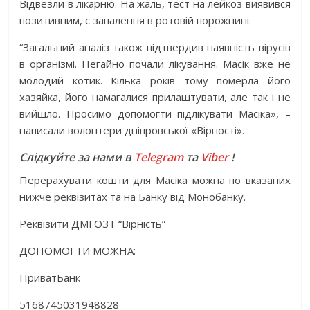
Відвезли в лікарню. На жаль, тест на лейкоз виявився
позитивним, є запалення в ротовій порожнині.
“Загальний аналіз також підтвердив наявність вірусів
в організмі. Негайно почали лікування. Масік вже не
молодий котик. Кілька років тому померла його
хазяйка, його намагалися прилаштувати, але так і не
вийшло. Просимо допомогти підлікувати Масіка», –
написали волонтери дніпровської «Вірності».
Слідкуйте за нами в
Telegram
та
Viber
!
Перерахувати кошти для Масіка можна по вказаних
нижче реквізитах та на Банку від Монобанку.
Реквізити ДМГОЗТ “Вірність”
ДОПОМОГТИ МОЖНА:
ПриватБанк
5168745031948828