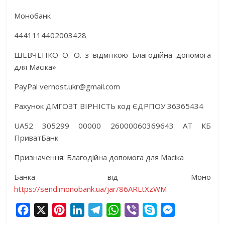
Монобанк
4441114402003428
ШЕВЧЕНКО О. О. з відміткою Благодійна допомога
для Масіка»
PayPal vernost.ukr@gmail.com
Рахунок ДМГОЗТ ВІРНІСТЬ код ЄДРПОУ 36365434
UA52 305299 00000 26000060369643 АТ КБ
ПриватБанк
Призначення: Благодійна допомога для Масіка
Банка від Моно
https://send.monobank.ua/jar/86ARLtXzWM
F
X
P
L
T
W
V
S
M
a
i
i
e
h
i
k
e