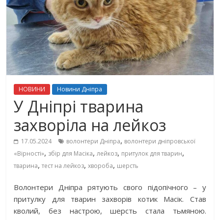
НОВИНИ
Новини Дніпра
У Дніпрі тварина
захворіла на лейкоз
,
17.05.2024
волонтери Дніпра
волонтери дніпровської
,
,
,
,
«Вірності»
збір для Масіка
лейкоз
притулок для тварин
,
,
,
тварина
тест на лейкоз
хвороба
шерсть
Волонтери Дніпра рятують свого підопічного – у
притулку для тварин захворів котик Масік. Став
кволий, без настрою, шерсть стала тьмяною.