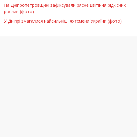
На Дніпропетровщині зафіксували рясне цвітіння рідкісних
рослин (фото)
У Дніпрі змагалися найсильніші яхтсмени України (фото)