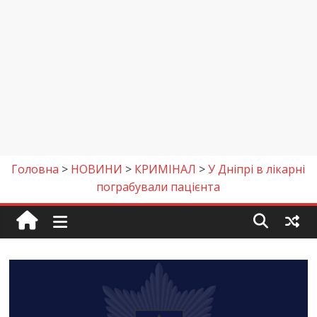
Головна
>
НОВИНИ
>
КРИМІНАЛ
>
У Дніпрі в лікарні
пограбували пацієнта