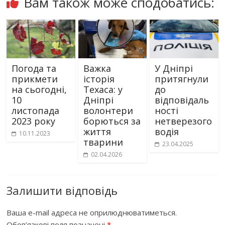
Вам також може сподобатись:
Погода та
Важка
У Дніпрі
прикмети
історія
притягнули
на сьогодні,
Техаса: у
до
10
Дніпрі
відповідаль
листопада
волонтери
ності
2023 року
борються за
нетверезого
життя
водія
10.11.2023
тварини
23.04.2025
02.04.2026
Залишити відповідь
Ваша e-mail адреса не оприлюднюватиметься.
Обов’язкові поля позначені
*