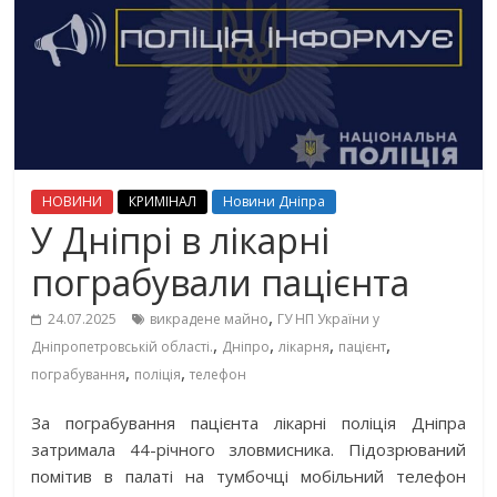
НОВИНИ
КРИМІНАЛ
Новини Дніпра
У Дніпрі в лікарні
пограбували пацієнта
,
24.07.2025
викрадене майно
ГУ НП України у
,
,
,
,
Дніпропетровській області.
Дніпро
лікарня
пацієнт
,
,
пограбування
поліція
телефон
За пограбування пацієнта лікарні поліція Дніпра
затримала 44-річного зловмисника. Підозрюваний
помітив в палаті на тумбочці мобільний телефон