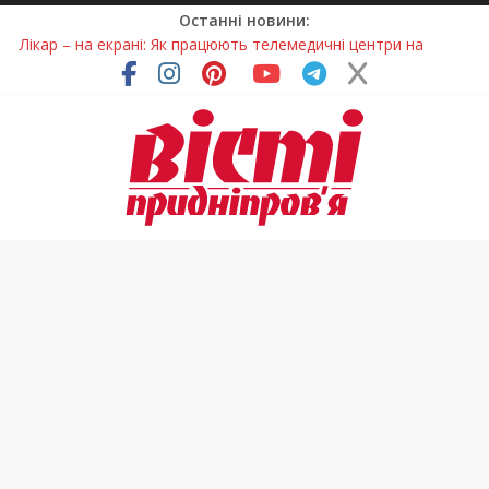
Останні новини:
Лікар – на екрані: Як працюють телемедичні центри на
Дніпропетровщині
У Дніпрі триває масштабна підготовка до опалювального
сезону
Пошуки тривають: на Дніпропетровщині досліджують місце
розташування легендарного монастиря (Фото)
Ветерани Дніпропетровщини отримують шанс на власне
житло
Говорити про воду без паніки: чому важлива правильна
комунікація