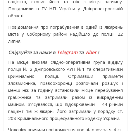
пацієнта, схопив його та втік з місця злочину.
Повідомили в ГУ НП України у Дніпропетровській
області.
Повідомлення про пограбування в одній із лікарень
міста у Соборному районі надійшло до поліції 22
липня.
Слідкуйте за нами в
Telegram
та
Viber
!
На місце виїхала слідчо-оперативна група відділу
поліції № 2 Дніпровського РУП №1 та оперативники
кримінальної поліції. Отримавши прикмети
зловмисника, правоохоронці розпочали розшук і
менш ніж за годину встановили місце перебування
грабіжника та затримали разом із викраденим
майном. З’ясувалося, що підозрюваний – 44-річний
пацієнт тієї ж лікарні. Його затримали у порядку ст.
208 Кримінального процесуального кодексу України.
Чоловіку вручили повідомлення про підозру за ч. 4 ст.