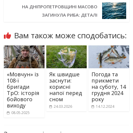
НА ДНІПРОПЕТРОВЩИНІ МАСОВО
ЗАГИНУЛА РИБА: ДЕТАЛІ
Вам також може сподобатись:
«Мовчун» із
Як швидше
Погода та
108-ї
заснути:
прикмети
бригади
корисні
на суботу, 14
ТрО: історія
напої перед
грудня 2024
бойового
сном
року
виходу
24.03.2026
14.12.2024
08.05.2025