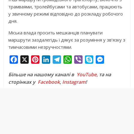
трамваями, тролейбусами та автобусами, працюють
у звичному режимі відповідно до розкладу робочого
дня.
Міська влада просить мешканців планувати
маршрути заздалегідь і дякує за розуміння у зв’язку з
тимчасовими незручностями.
F
X
P
L
T
W
V
S
M
a
i
i
e
h
i
k
e
Більше на нашому каналі в
YouTube,
та на
c
n
n
l
a
b
y
s
сторінках у
Facebook
,
Instagram
!
e
t
k
e
t
e
p
s
b
e
e
g
s
r
e
e
o
r
d
r
A
n
o
e
I
a
p
g
k
s
n
m
p
e
t
r