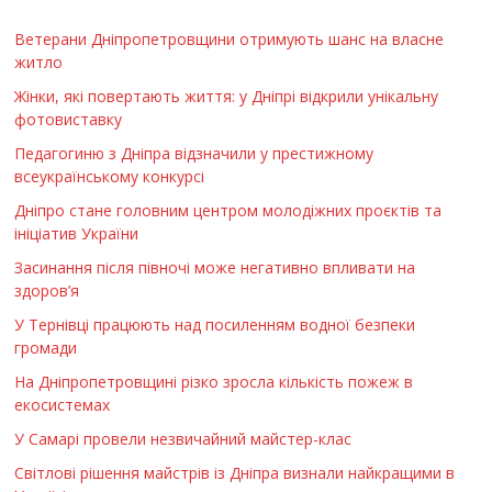
Ветерани Дніпропетровщини отримують шанс на власне
житло
Жінки, які повертають життя: у Дніпрі відкрили унікальну
фотовиставку
Педагогиню з Дніпра відзначили у престижному
всеукраїнському конкурсі
Дніпро стане головним центром молодіжних проєктів та
ініціатив України
Засинання після півночі може негативно впливати на
здоров’я
У Тернівці працюють над посиленням водної безпеки
громади
На Дніпропетровщині різко зросла кількість пожеж в
екосистемах
У Самарі провели незвичайний майстер-клас
Світлові рішення майстрів із Дніпра визнали найкращими в