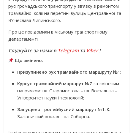
русі громадського транспорту у зв’язку з ремонтом
трамвайної колії на перетині вулиць Центральної та
В’ячеслава Липинського.
Про це повідомили в міському транспортному
департаменті.
Слідкуйте за нами в
Telegram
та
Viber
!
Що змінено:
Призупинено рух трамвайного маршруту №1
;
Курсує трамвайний маршрут №7
за зміненим
напрямком: пл. Старомостова – пл. Вокзальна –
Університет науки і технологій;
Запущено тролейбусний маршрут №1-К
:
Залізничний вокзал – пл. Соборна.
Інші маршрути громадського транспорту, включно з