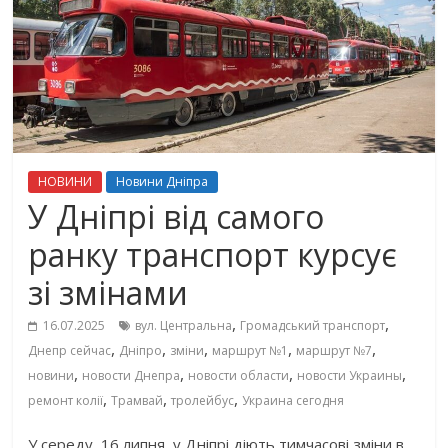
НОВИНИ
Новини Дніпра
У Дніпрі від самого
ранку транспорт курсує
зі змінами
,
,
16.07.2025
вул. Центральна
Громадський транспорт
,
,
,
,
,
Днепр сейчас
Дніпро
зміни
маршрут №1
маршрут №7
,
,
,
,
новини
новости Днепра
новости области
новости Украины
,
,
,
ремонт колії
Трамвай
тролейбус
Украина сегодня
У середу, 16 липня, у Дніпрі діють тимчасові зміни в