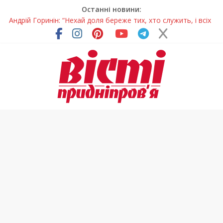
Останні новини:
Андрій Горинін: “Нехай доля береже тих, хто служить, і всіх
українців!”
Жінки, які повертають життя: у Дніпрі відкрили унікальну
фотовиставку
Педагогиню з Дніпра відзначили у престижному
всеукраїнському конкурсі
Дніпро стане головним центром молодіжних проєктів та
ініціатив України
Ветерани Дніпропетровщини отримують шанс на власне
житло