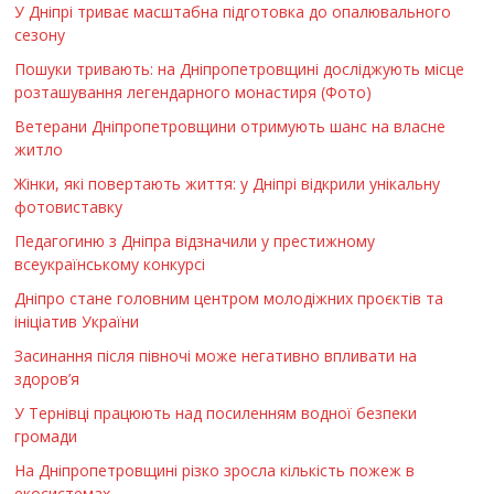
У Дніпрі триває масштабна підготовка до опалювального
сезону
Пошуки тривають: на Дніпропетровщині досліджують місце
розташування легендарного монастиря (Фото)
Ветерани Дніпропетровщини отримують шанс на власне
житло
Жінки, які повертають життя: у Дніпрі відкрили унікальну
фотовиставку
Педагогиню з Дніпра відзначили у престижному
всеукраїнському конкурсі
Дніпро стане головним центром молодіжних проєктів та
ініціатив України
Засинання після півночі може негативно впливати на
здоров’я
У Тернівці працюють над посиленням водної безпеки
громади
На Дніпропетровщині різко зросла кількість пожеж в
екосистемах