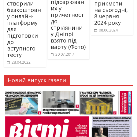
підозрюван
створили
прикмети
их у
безкоштовн
на сьогодні,
причетності
у онлайн-
8 червня
до
платформу
2024 року
стрілянини
для
08.06.2024
у Дніпрі
підготовки
взято під
до
варту (Фото)
вступного
тесту
30.07.2017
28.04.2022
Новий випуск газети