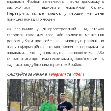
вправами. Фахівці запевняють – вони допоможуть
заспокоїтися і відновити емоційний баланс.
Перевірити, як це працює, у перший же день
прийшли понад сто людей.
Як зазначили у Дніпропетровській ОВА, стежку
створили саме для того, аби привчити мешканців
регіону дбати про себе. На її маршруті розміщено
п’ять інформаційних стендів. Кожен з порадами та
вправами, які допоможуть заспокоїтися. Аби
скористатися простими секретами здоров’я могли всі,
надписи продублювали шрифтом Брайля.
Слідкуйте за нами в
Telegram
та
Viber
!