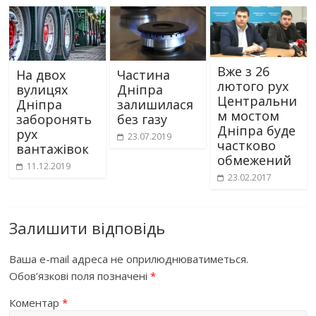
Вже з 26
На двох
Частина
лютого рух
вулицях
Дніпра
Центральни
Дніпра
залишилася
м мостом
заборонять
без газу
Дніпра буде
рух
23.07.2019
частково
вантажівок
обмежений
11.12.2019
23.02.2017
Залишити відповідь
Ваша e-mail адреса не оприлюднюватиметься.
Обов’язкові поля позначені
*
Коментар
*