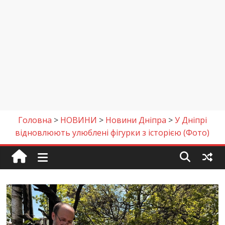
Головна
>
НОВИНИ
>
Новини Дніпра
>
У Дніпрі
відновлюють улюблені фігурки з історією (Фото)