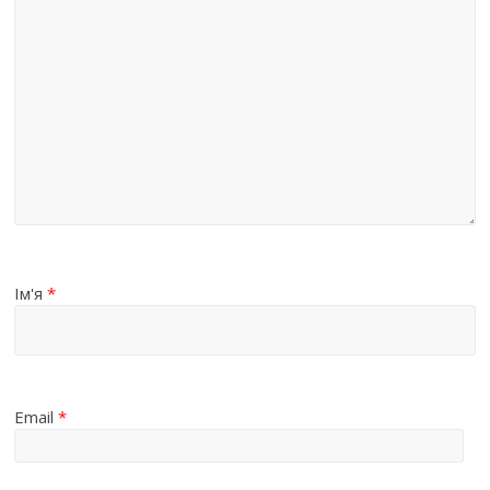
Ім'я
*
Email
*