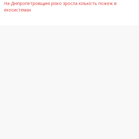
На Дніпропетровщині різко зросла кількість пожеж в
екосистемах