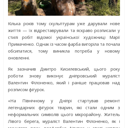
Кілька років тому скульптурам уже дарували нове
життя — їх відреставрували та яскраво розписали у
стилі робіт відомої української художниці Марії
Примаченко. Однак із часом фарба вигоріла та почала
обсипатися, тому виникла потреба у новому
оновленні.
Як зазначив Дмитро Кисилевський, цього року
роботи знову виконує дніпровський мураліст
Валентин Філоненко, який і раніше працював над
розписом фігурок.
«На Північному у Дніпрі стартував ремонт
легендарних фігурок тварин, які стали одним з
неформальних символів цього мікрорайону. Житель
Лівого берега, мураліст Валентин Філоненко, як і