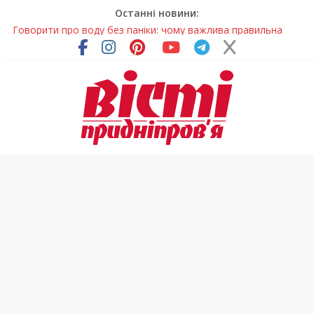
Останні новини:
Говорити про воду без паніки: чому важлива правильна
комунікація
Лікар – на екрані: Як працюють телемедичні центри на
Дніпропетровщині
У Дніпрі триває масштабна підготовка до опалювального
сезону
Пошуки тривають: на Дніпропетровщині досліджують місце
розташування легендарного монастиря (Фото)
Погода та прикмети на неділю, 9 серпня 2026 року