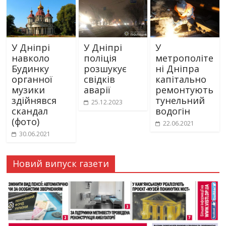
У Дніпрі
У Дніпрі
У
навколо
поліція
метрополіте
Будинку
розшукує
ні Дніпра
органної
свідків
капітально
музики
аварії
ремонтують
здійнявся
тунельний
25.12.2023
скандал
водогін
(фото)
22.06.2021
30.06.2021
Новий випуск газети