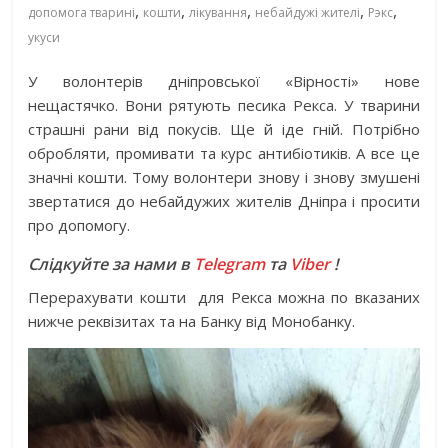
,
,
,
,
,
допомога тварині
кошти
лікування
небайдужі жителі
Рэкс
укуси
У волонтерів дніпровської «Вірності» нове
нещастячко. Вони рятують песика Рекса. У тварини
страшні рани від покусів. Ще й іде гній. Потрібно
обробляти, промивати та курс антибіотиків. А все це
значні кошти. Тому волонтери знову і знову змушені
звертатися до небайдужих жителів Дніпра і просити
про допомогу.
Слідкуйте за нами в
Telegram
та
Viber
!
Перерахувати кошти для Рекса можна по вказаних
нижче реквізитах та на Банку від Монобанку.