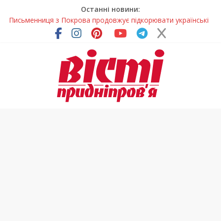
Останні новини:
Письменниця з Покрова продовжує підкорювати українські
та міжнародні творчі вершини
У Дніпрі повністю оновили один із найзавантаженіших
трамвайних переїздів
Педагоги Дніпропетровщини увійшли до числа найкращих
учителів України
У прифронтовій громаді Дніпропетровщини планують
суттєво підвищити тарифи на воду
У Дніпрі на три місяці можуть обмежити рух на Вокзальній
площі