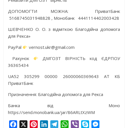
Реквізити ДМГОЗТ “Вірність”
ДОПОМОГТИ МОЖНА: ПриватБанк
5168745031948828 , Монобанк 4441114402003428
ШЕВЧЕНКО О. О. з відміткою Благодійна допомога
для Рекса»
PayPal
vernost.ukr@gmail.com
Рахунок
ДМГОЗТ ВІРНІСТЬ код ЄДРПОУ
36365434
UA52 305299 00000 26000060369643 АТ КБ
ПриватБанк
Призначення: Благодійна допомога для Рекса
Банка від Моно
https://send.monobank.ua/jar/86ARLtXzWM
F
X
P
L
T
W
V
S
M