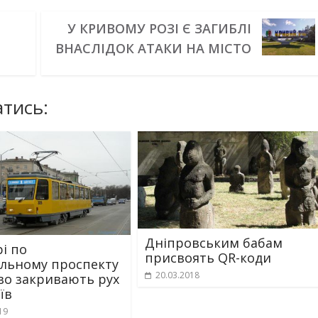
У КРИВОМУ РОЗІ Є ЗАГИБЛІ
ВНАСЛІДОК АТАКИ НА МІСТО
тись:
Дніпровським бабам
рі по
присвоять QR-коди
льному проспекту
20.03.2018
во закривають рух
їв
19