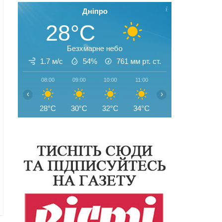
Дніпро
28°C
Безхмарне небо
1.7 м/с
54%
761
мм рт. ст.
08:00
09:00
10:00
11:00
12:00
13:00
‹
›
28°C
30°C
32°C
34°C
35°C
35°C