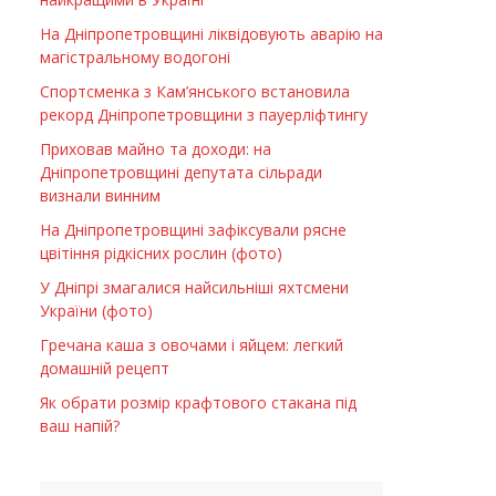
На Дніпропетровщині ліквідовують аварію на
магістральному водогоні
Спортсменка з Кам’янського встановила
рекорд Дніпропетровщини з пауерліфтингу
Приховав майно та доходи: на
Дніпропетровщині депутата сільради
визнали винним
На Дніпропетровщині зафіксували рясне
цвітіння рідкісних рослин (фото)
У Дніпрі змагалися найсильніші яхтсмени
України (фото)
Гречана каша з овочами і яйцем: легкий
домашній рецепт
Як обрати розмір крафтового стакана під
ваш напій?