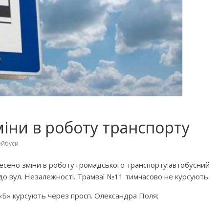
міни в роботу транспорту
ейбуси
несено зміни в роботу громадського транспорту:
автобусний
до вул. Незалежності. Трамваї №11 тимчасово не курсують.
 «Б» курсують через просп. Олександра Поля;