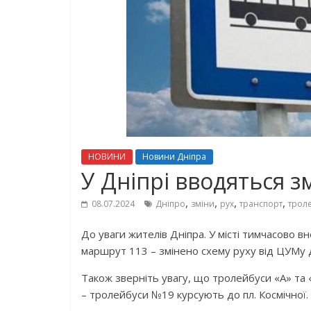
НОВИНИ
Новини Дніпра
У Дніпрі вводяться з
,
,
,
,
08.07.2024
Дніпро
зміни
рух
транспорт
трол
До уваги жителів Дніпра. У місті тимчасово в
маршрут 113 – змінено схему руху від ЦУМу 
Також зверніть увагу, що тролейбуси «А» та
– тролейбуси №19 курсують до пл. Космічної.