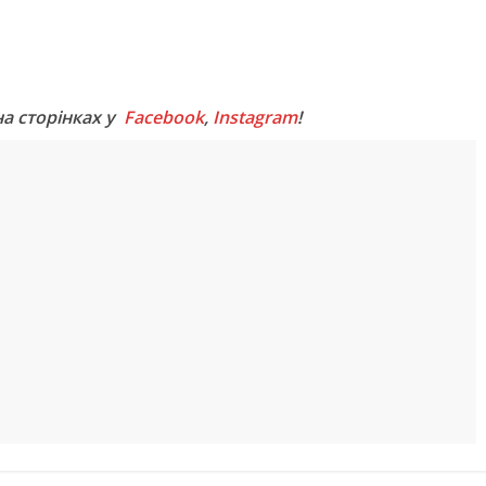
M
на сторінках у
Facebook
,
Instagram
!