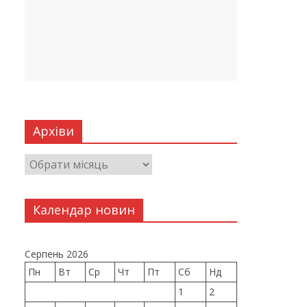
Архіви
Календар новин
Серпень 2026
Пн
Вт
Ср
Чт
Пт
Сб
Нд
1
2