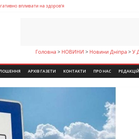
енням водної безпеки громади
ла кількість пожеж в екосистемах
майстер-клас
іпра визнали найкращими в Україні
егативно впливати на здоров’я
Головна
>
НОВИНИ
>
Новини Дніпра
>
У 
ЛОШЕННЯ
АРХІВ ГАЗЕТИ
КОНТАКТИ
ПРО НАС
РЕДАКЦІ