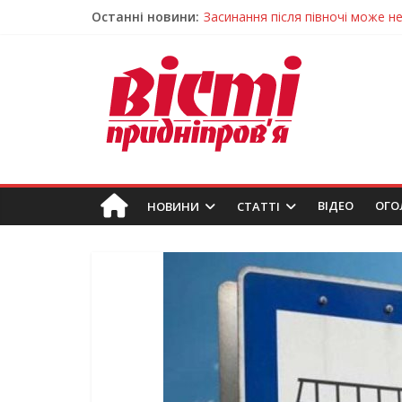
Останні новини:
У Тернівці працюють над посил
На Дніпропетровщині різко зрос
У Самарі провели незвичайний 
Світлові рішення майстрів із Дн
Засинання після півночі може н
ВIДЕО
ОГО
НОВИНИ
СТАТТІ