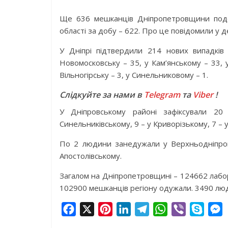
Ще 636 мешканців Дніпропетровщини подол
області за добу – 622. Про це повідомили у 
У Дніпрі підтвердили 214 нових випадків
Новомосковську – 35, у Кам’янському – 33, 
Вільногірську – 3, у Синельниковому – 1.
Слідкуйте за нами в
Telegram
та
Viber
!
У Дніпровському районі зафіксували 20
Синельниківському, 9 – у Криворізькому, 7 –
По 2 людини занедужали у Верхньодніпров
Апостолівському.
Загалом на Дніпропетровщині – 124662 лабо
102900 мешканців регіону одужали. 3490 лю
F
X
P
L
T
W
V
S
a
i
i
e
h
i
k
e