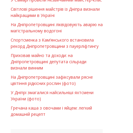
Світлові рішення майстрів із Дніпра визнали
найкращими в Україні
На Дніпропетровщині ліквідовують аварію на
магістральному водогоні
Спортсменка з Кам’янського встановила
рекорд Дніпропетровщини з пауерліфтингу
Приховав майно та доходи: на
Дніпропетровщині депутата сільради
визнали винним
На Дніпропетровщині зафіксували рясне
цвітіння рідкісних рослин (фото)
У Дніпрі змагалися найсильніші яхтсмени
України (фото)
Гречана каша з овочами і яйцем: легкий
домашній рецепт