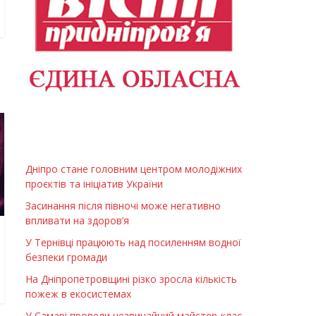
Дніпро стане головним центром молодіжних
проєктів та ініціатив України
Засинання після півночі може негативно
впливати на здоров’я
У Тернівці працюють над посиленням водної
безпеки громади
На Дніпропетровщині різко зросла кількість
пожеж в екосистемах
У Самарі провели незвичайний майстер-клас