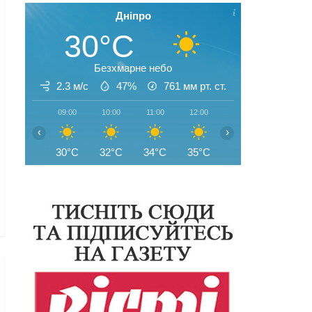
Дніпро
30°C
Безхмарне небо
2.3 м/с
47%
761
мм рт. ст.
09:00
10:00
11:00
12:00
13:00
14:00
‹
›
30°C
32°C
34°C
35°C
35°C
35°C