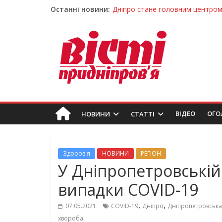
Останні новини:
Засинання після півночі може н
У Тернівці працюють над посил
На Дніпропетровщині різко зрос
У Самарі провели незвичайний 
Дніпро стане головним центром 
ВIДЕО
ОГО
НОВИНИ
СТАТТІ
Здоров'я
НОВИНИ
РЕГІОН
У Дніпропетровській
випадки COVID-19
,
,
07.05.2021
COVID-19
Дніпро
Дніпропетровська
хвороба