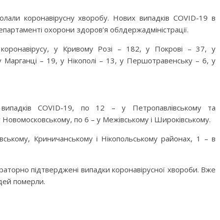
али коронавірусну хворобу. Нових випадків COVID-19 в
департаменті охорони здоров’я облдержадміністрації.
 коронавірусу, у Кривому Розі – 182, у Покрові – 37, у
у Марганці – 19, у Нікополі – 13, у Першотравенську – 6, у
 випадків COVID-19, по 12 – у Петропавлівському та
 у Новомосковському, по 6 – у Межівському і Широківському.
ському, Криничанському і Нікопольському районах, 1 – в
раторно підтверджені випадки коронавірусної хвороби. Вже
дей померли.
M