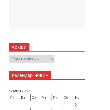
Архіви
Календар новин
Серпень 2026
Пн
Вт
Ср
Чт
Пт
Сб
Нд
1
2