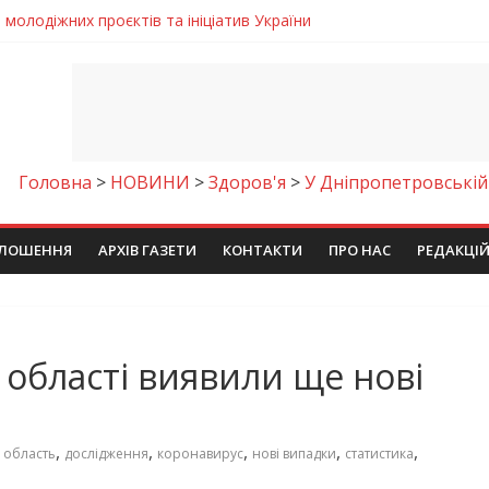
егативно впливати на здоров’я
енням водної безпеки громади
ла кількість пожеж в екосистемах
майстер-клас
молодіжних проєктів та ініціатив України
Головна
>
НОВИНИ
>
Здоров'я
>
У Дніпропетровській
ЛОШЕННЯ
АРХІВ ГАЗЕТИ
КОНТАКТИ
ПРО НАС
РЕДАКЦІ
 області виявили ще нові
,
,
,
,
,
 область
дослідження
коронавирус
нові випадки
статистика