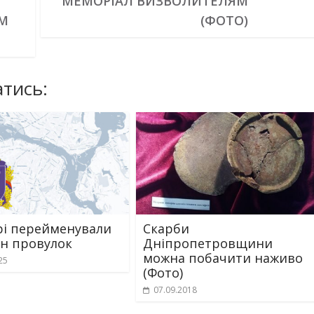
МЕМОРІАЛ ВИЗВОЛИТЕЛЯМ
М
(ФОТО)
тись:
рі перейменували
Скарби
н провулок
Дніпропетровщини
можна побачити наживо
25
(Фото)
07.09.2018