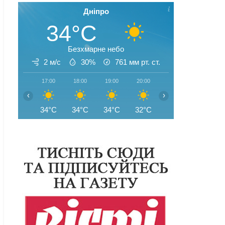
Дніпро
34°C
Безхмарне небо
2 м/с
30%
761
мм рт. ст.
17:00
18:00
19:00
20:00
21:00
22:00
‹
›
34°C
34°C
34°C
32°C
31°C
30°C