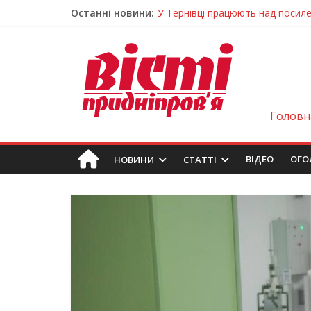
Останні новини:
На Дніпропетровщині різко зрос
У Самарі провели незвичайний 
Світлові рішення майстрів із Дн
На Дніпропетровщині ліквідовую
У Тернівці працюють над посил
Головн
ВIДЕО
ОГО
НОВИНИ
СТАТТІ