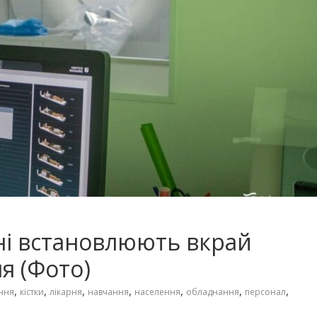
рні встановлюють вкрай
я (Фото)
,
,
,
,
,
,
,
ння
кістки
лікарня
навчання
населення
обладнання
персонал