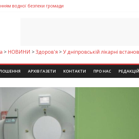
ла кількість пожеж в екосистемах
майстер-клас
іпра визнали найкращими в Україні
ть аварію на магістральному водогоні
енням водної безпеки громади
а
>
НОВИНИ
>
Здоров'я
>
У дніпровській лікарні встан
ЛОШЕННЯ
АРХІВ ГАЗЕТИ
КОНТАКТИ
ПРО НАС
РЕДАКЦІ