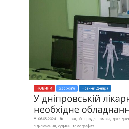
НОВИНИ
Здоров'я
Новини Дніпра
У дніпровській ліка
необхідне обладнанн
,
,
,
06.05.2024
апарат
Дніпро
допомога
дослідже
,
,
підключення
судини
томография