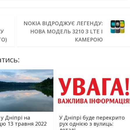
NOKIA ВІДРОДЖУЄ ЛЕГЕНДУ:
ВУ
НОВА МОДЕЛЬ 3210 З LTE І
ТО)
КАМЕРОЮ
тись:
 у Дніпрі на
У Дніпрі буде перекрито
цю 13 травня 2022
рух однією з вулиць:
деталі