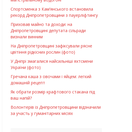
Спортсменка з Кам’янського встановила
рекорд Дніпропетровщини з пауерліфтингу
Приховав майно та доходи: на
Дніпропетровщині депутата сільради
визнали винним
На Дніпропетровщині зафіксували рясне
цвітіння рідкісних рослин (фото)
У Дніпрі змагалися найсильніші яхтсмени
України (фото)
Гречана каша з овочами і яйцем: легкий
домашній рецепт
Як обрати розмір крафтового стакана під
ваш напій?
Волонтерів із Дніпропетровщини відзначили
за участь у гуманітарних місіях