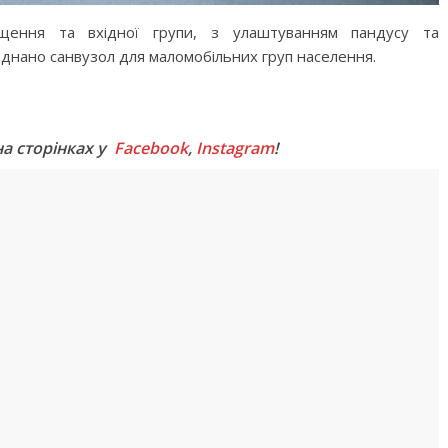
щення та вхідної групи, з улаштуванням пандусу та
аднано санвузол для маломобільних груп населення.
M
на сторінках у
Facebook
,
Instagram
!