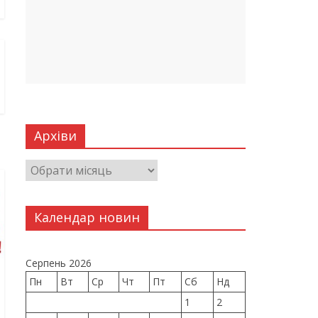
Архіви
Календар новин
Серпень 2026
Пн
Вт
Ср
Чт
Пт
Сб
Нд
1
2