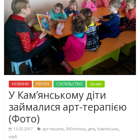
НОВИНИ
РЕГІОН
СУСПІЛЬСТВО
Цікаве
У Кам’янському діти
займалися арт-терапією
(Фото)
,
,
,
,
13.02.2017
арт-терапія
бібліотека
діти
Кам’янське
клуб