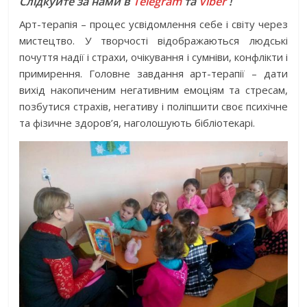
Слідкуйте за нами в
Telegram
та
Viber
!
Арт-терапія – процес усвідомлення себе і світу через
мистецтво. У творчості відображаються людські
почуття надії і страхи, очікування і сумніви, конфлікти і
примирення. Головне завдання арт-терапії – дати
вихід накопиченим негативним емоціям та стресам,
позбутися страхів, негативу і поліпшити своє психічне
та фізичне здоров’я, наголошують бібліотекарі.