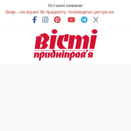
Останні новини:
Лікар – на екрані: Як працюють телемедичні центри на
Дніпропетровщині
У Дніпрі триває масштабна підготовка до опалювального
сезону
Пошуки тривають: на Дніпропетровщині досліджують місце
розташування легендарного монастиря (Фото)
Ветерани Дніпропетровщини отримують шанс на власне
житло
Говорити про воду без паніки: чому важлива правильна
комунікація