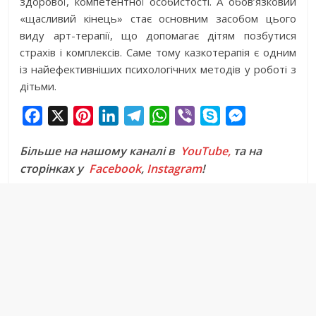
здорової, компетентної особистості. А обов’язковий
«щасливий кінець» стає основним засобом цього
виду арт-терапії, що допомагає дітям позбутися
страхів і комплексів. Саме тому казкотерапія є одним
із найефективніших психологічних методів у роботі з
дітьми.
F
X
P
L
T
W
V
S
M
a
i
i
e
h
i
k
e
Більше на нашому каналі в
YouTube,
та на
c
n
n
l
a
b
y
s
сторінках у
Facebook
,
Instagram
!
e
t
k
e
t
e
p
s
b
e
e
g
s
r
e
e
o
r
d
r
A
n
o
e
I
a
p
g
k
s
n
m
p
e
t
r