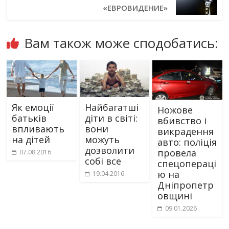
«ЕВРОВИДЕНИЕ»
Вам також може сподобатись:
Як емоції
Найбагатші
Ножове
батьків
діти в світі:
вбивство і
впливають
вони
викрадення
на дітей
можуть
авто: поліція
дозволити
провела
07.08.2016
собі все
спецопераці
ю на
19.04.2016
Дніпропетр
овщині
09.01.2026