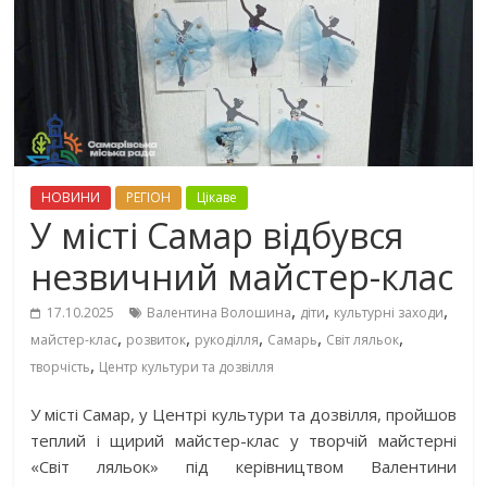
НОВИНИ
РЕГІОН
Цікаве
У місті Самар відбувся
незвичний майстер-клас
,
,
,
17.10.2025
Валентина Волошина
діти
культурні заходи
,
,
,
,
,
майстер-клас
розвиток
рукоділля
Самарь
Світ ляльок
,
творчість
Центр культури та дозвілля
У місті Самар, у Центрі культури та дозвілля, пройшов
теплий і щирий майстер-клас у творчій майстерні
«Світ ляльок» під керівництвом Валентини