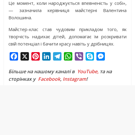
Це момент, коли народжується впевненість у собі»,
— зазначила керівниця майстерні Валентина
Волошина.
Майстер-клас став чудовим прикладом того, як
творчість надихає дітей, допомагає їм розкривати
свій потенціал і бачити красу навіть у дрібницях.
F
X
P
L
T
W
V
S
M
a
i
i
e
h
i
k
e
Більше на нашому каналі в
YouTube,
та на
c
n
n
l
a
b
y
s
сторінках у
Facebook
,
Instagram
!
e
t
k
e
t
e
p
s
b
e
e
g
s
r
e
e
o
r
d
r
A
n
o
e
I
a
p
g
k
s
n
m
p
e
t
r