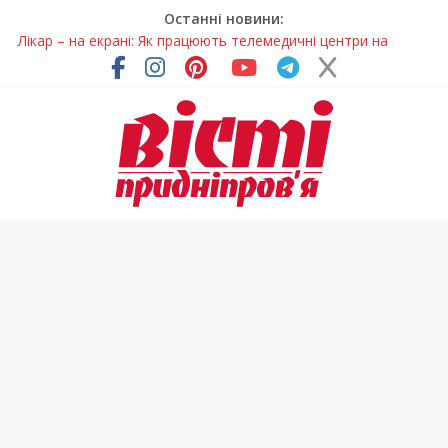
Останні новини:
Лікар – на екрані: Як працюють телемедичні центри на
Дніпропетровщині
У Дніпрі триває масштабна підготовка до опалювального
сезону
Пошуки тривають: на Дніпропетровщині досліджують місце
розташування легендарного монастиря (Фото)
Ветерани Дніпропетровщини отримують шанс на власне
житло
Говорити про воду без паніки: чому важлива правильна
комунікація