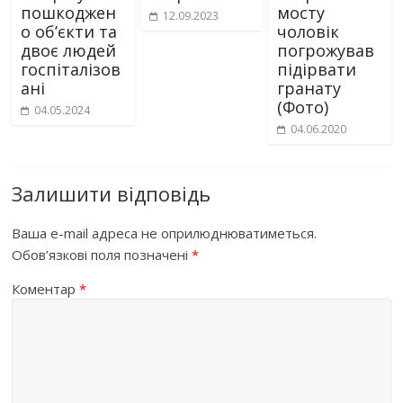
пошкоджен
мосту
12.09.2023
о об’єкти та
чоловік
двоє людей
погрожував
госпіталізов
підірвати
ані
гранату
(Фото)
04.05.2024
04.06.2020
Залишити відповідь
Ваша e-mail адреса не оприлюднюватиметься.
Обов’язкові поля позначені
*
Коментар
*