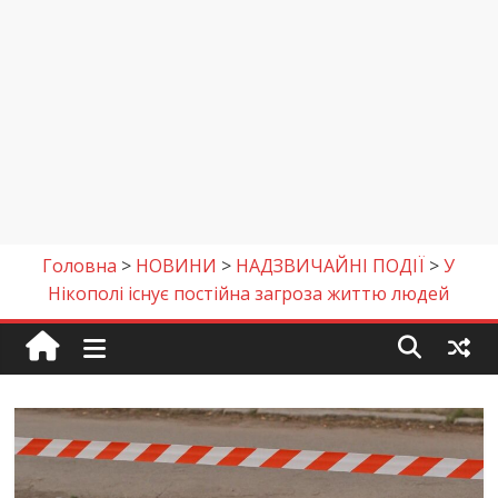
Головна
>
НОВИНИ
>
НАДЗВИЧАЙНІ ПОДІЇ
>
У
Нікополі існує постійна загроза життю людей