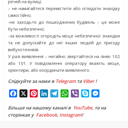
речей на вулиці;
– не намагайтеся перемістити або оглядати знахідку
самостійно;
-не заходьте до пошкоджених будівель – це може
бути небезпечно;
-за можливості огородіть місце небезпечної знахідки
та не допускайте до неї інших людей до приїзду
вибухотехніків.
У разі виявлення – негайно звертайтеся на лінію 102
або 101. У повідомленні оператору вкажіть місце,
орієнтири, або координати виявленого.
Слідкуйте за нами в
Telegram
та
Viber
!
F
X
P
L
T
W
V
S
M
a
i
i
e
h
i
k
e
Більше на нашому каналі в
YouTube,
та на
c
n
n
l
a
b
y
s
сторінках у
Facebook
,
Instagram
!
e
t
k
e
t
e
p
s
b
e
e
g
s
r
e
e