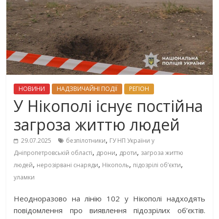
НОВИНИ
НАДЗВИЧАЙНІ ПОДІЇ
РЕГІОН
У Нікополі існує постійна
загроза життю людей
,
29.07.2025
безпілотники
ГУ НП України у
,
,
,
Дніпропетровській області
дрони
дроти
загроза життю
,
,
,
,
людей
нерозірвані снаряди
Нікополь
підозрілі об’єкти
уламки
Неодноразово на лінію 102 у Нікополі надходять
повідомлення про виявлення підозрілих об’єктів.