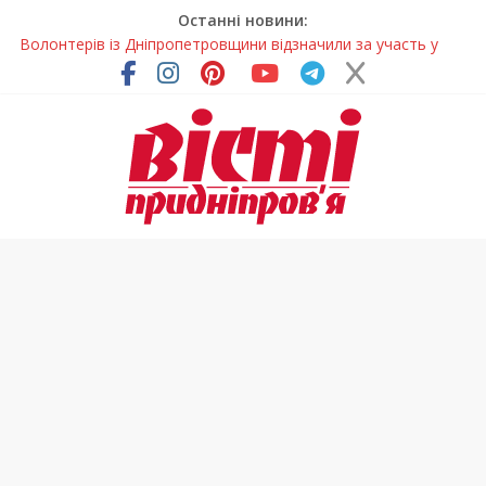
Останні новини:
Волонтерів із Дніпропетровщини відзначили за участь у
гуманітарних місіях
Дніпровський цирк отримав міжнародне визнання
Для школярів Дніпропетровщини стане доступним
безкоштовне гаряче харчування
Дніпрянка стала однією з найкращих юних кінологів світу
Як обрати розмір крафтового стакана під ваш напій?