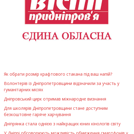
Як обрати розмір крафтового стакана під ваш напій?
Волонтерів із Дніпропетровщини відзначили за участь у
гуманітарних місіях
Дніпровський цирк отримав міжнародне визнання
Для школярів Дніпропетровщини стане доступним
безкоштовне гаряче харчування
Дніпрянка стала однією з найкращих юних кінологів світу
У Дніпрі обговорюють можливість обмеження смартфонів у