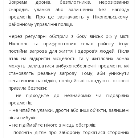
Зокрема дронів, безпілотників, нерозірваних
снарядів, уламків або залишених без нагляду
предметів. Про це зазначають у Нікопольському
районному управлінні поліції.
Через регулярні обстріли з боку військ рф у місті
Нікополь та прифронтових селах району існує
постійна загроза для життя і здоров’я людей. Після
атак на відкритій місцевості та у житлових зонах
можуть залишатися вибухонебезпечні предмети, які
становлять реальну загрозу. Тому, аби уникнути
негативних наслідків, поліцейські нагадують основні
правила безпеки:
– не підходьте до незнайомих чи підозрілих
предметів;
– не чіпайте уламки, дроти або інші обʼєкти, залишені
після вибухів;
– не підіймайте нічого з місць обстрілів;
– поясніть дітям про заборону торкатися сторонніх