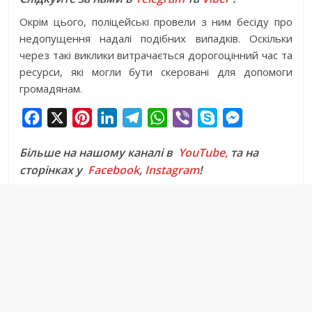
Окрім цього, поліцейські провели з ним бесіду про
недопущення надалі подібних випадків. Оскільки
через такі виклики витрачається дорогоцінний час та
ресурси, які могли бути скеровані для допомоги
громадянам.
F
X
P
L
T
W
V
S
M
a
i
i
e
h
i
k
e
Більше на нашому каналі в
YouTube,
та на
c
n
n
l
a
b
y
s
сторінках у
Facebook
,
Instagram
!
e
t
k
e
t
e
p
s
b
e
e
g
s
r
e
e
o
r
d
r
A
n
o
e
I
a
p
g
k
s
n
m
p
e
t
r