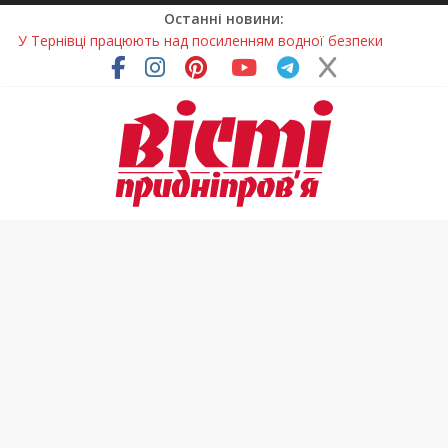
Останні новини:
У Тернівці працюють над посиленням водної безпеки
громади
На Дніпропетровщині різко зросла кількість пожеж в
екосистемах
У Самарі провели незвичайний майстер-клас
Світлові рішення майстрів із Дніпра визнали найкращими в
Україні
Засинання після півночі може негативно впливати на
здоров’я