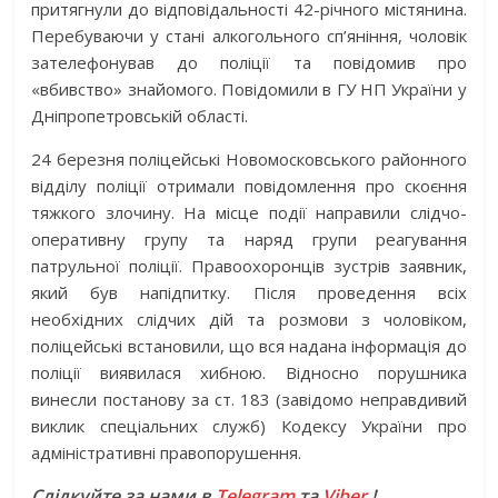
притягнули до відповідальності 42-річного містянина.
Перебуваючи у стані алкогольного сп’яніння, чоловік
зателефонував до поліції та повідомив про
«вбивство» знайомого. Повідомили в ГУ НП України у
Дніпропетровській області.
24 березня поліцейські Новомосковського районного
відділу поліції отримали повідомлення про скоєння
тяжкого злочину. На місце події направили слідчо-
оперативну групу та наряд групи реагування
патрульної поліції. Правоохоронців зустрів заявник,
який був напідпитку. Після проведення всіх
необхідних слідчих дій та розмови з чоловіком,
поліцейські встановили, що вся надана інформація до
поліції виявилася хибною. Відносно порушника
винесли постанову за ст. 183 (завідомо неправдивий
виклик спеціальних служб) Кодексу України про
адміністративні правопорушення.
Слідкуйте за нами в
Telegram
та
Viber
!