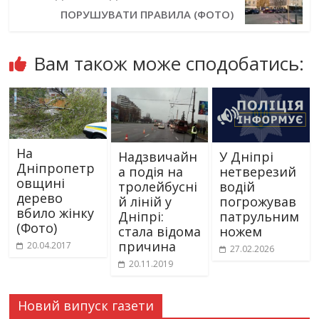
ПОРУШУВАТИ ПРАВИЛА (ФОТО)
Вам також може сподобатись:
На
Надзвичайн
У Дніпрі
Дніпропетр
а подія на
нетверезий
овщині
тролейбусні
водій
дерево
й ліній у
погрожував
вбило жінку
Дніпрі:
патрульним
(Фото)
стала відома
ножем
причина
20.04.2017
27.02.2026
20.11.2019
Новий випуск газети