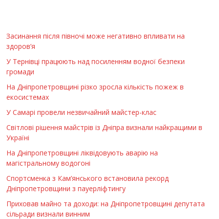
Засинання після півночі може негативно впливати на
здоров’я
У Тернівці працюють над посиленням водної безпеки
громади
На Дніпропетровщині різко зросла кількість пожеж в
екосистемах
У Самарі провели незвичайний майстер-клас
Світлові рішення майстрів із Дніпра визнали найкращими в
Україні
На Дніпропетровщині ліквідовують аварію на
магістральному водогоні
Спортсменка з Кам’янського встановила рекорд
Дніпропетровщини з пауерліфтингу
Приховав майно та доходи: на Дніпропетровщині депутата
сільради визнали винним