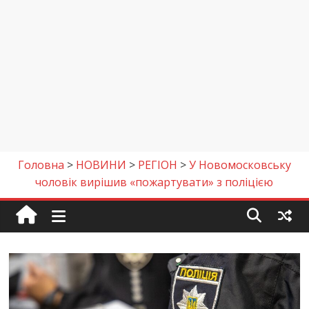
Головна
>
НОВИНИ
>
РЕГІОН
>
У Новомосковську
чоловік вирішив «пожартувати» з поліцією