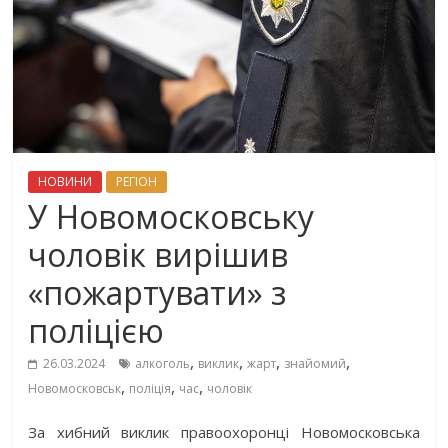
НОВИНИ
РЕГІОН
У Новомосковську
чоловік вирішив
«пожартувати» з
поліцією
,
,
,
,
26.03.2024
алкоголь
виклик
жарт
знайомий
,
,
,
Новомосковськ
поліція
час
чоловік
За хибний виклик правоохоронці Новомосковська