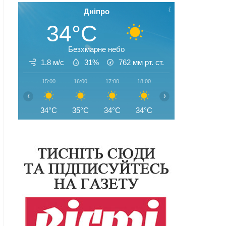
Дніпро
34°C
Безхмарне небо
1.8 м/с
31%
762
мм рт. ст.
15:00
16:00
17:00
18:00
19:00
20:00
‹
›
34°C
35°C
34°C
34°C
34°C
32°C