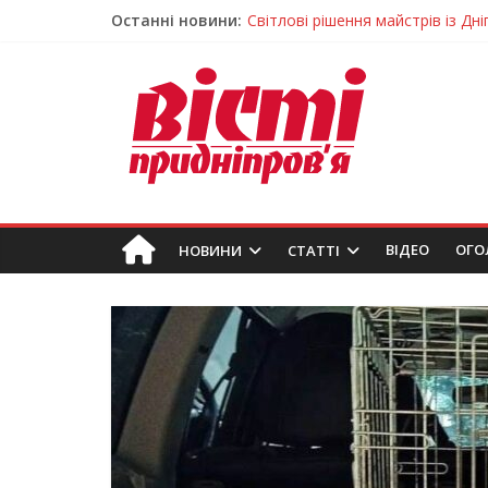
Останні новини:
Світлові рішення майстрів із Дн
На Дніпропетровщині ліквідовую
Спортсменка з Кам’янського вс
Приховав майно та доходи: на 
У Самарі провели незвичайний 
ВIДЕО
ОГО
НОВИНИ
СТАТТІ