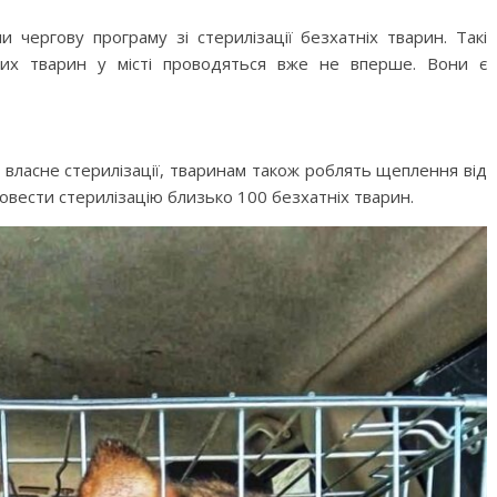
и чергову програму зі стерилізації безхатніх тварин. Такі
них тварин у місті проводяться вже не вперше. Вони є
м власне стерилізації, тваринам також роблять щеплення від
овести стерилізацію близько 100 безхатніх тварин.