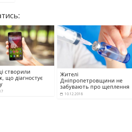
тись:
ці створили
Жителі
к, що діагностує
Дніпропетровщини не
у
забувають про щеплення
17
10.12.2018