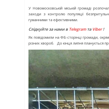
У Новомосковській міській громаді розпочал
заходи з контролю популяції безпритуль
гуманними та ефективними.
Слідкуйте за нами в
Telegram
та
Viber
!
Як повідомили на ФБ-сторінці громади, окрі
різних хвороб. До кінця липня планується пр