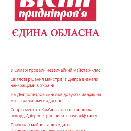
У Самарі провели незвичайний майстер-клас
Світлові рішення майстрів із Дніпра визнали
найкращими в Україні
На Дніпропетровщині ліквідовують аварію на
магістральному водогоні
Спортсменка з Кам’янського встановила
рекорд Дніпропетровщини з пауерліфтингу
Приховав майно та доходи: на
Дніпропетровщині депутата сільради