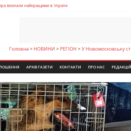
іпра визнали найкращими в Україні
ть аварію на магістральному водогоні
тановила рекорд Дніпропетровщини з пауерліфтингу
Дніпропетровщині депутата сільради визнали винним
майстер-клас
Головна
>
НОВИНИ
>
РЕГІОН
>
У Новомосковську ст
ЛОШЕННЯ
АРХІВ ГАЗЕТИ
КОНТАКТИ
ПРО НАС
РЕДАКЦІ