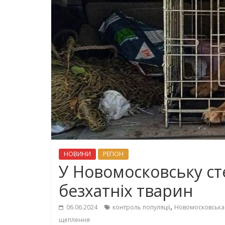
НОВИНИ
РЕГІОН
У Новомосковську с
безхатніх тварин
,
06.06.2024
контроль популяції
Новомосковська 
щеплення