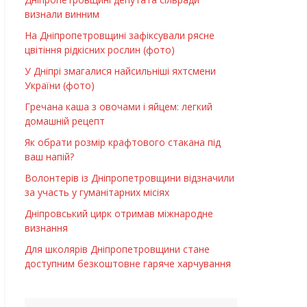
визнали винним
На Дніпропетровщині зафіксували рясне
цвітіння рідкісних рослин (фото)
У Дніпрі змагалися найсильніші яхтсмени
України (фото)
Гречана каша з овочами і яйцем: легкий
домашній рецепт
Як обрати розмір крафтового стакана під
ваш напій?
Волонтерів із Дніпропетровщини відзначили
за участь у гуманітарних місіях
Дніпровський цирк отримав міжнародне
визнання
Для школярів Дніпропетровщини стане
доступним безкоштовне гаряче харчування