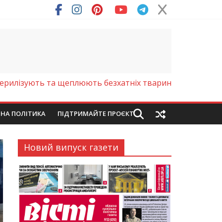
ерилізують та щеплюють безхатніх тварин
ЙНА ПОЛІТИКА
ПІДТРИМАЙТЕ ПРОЄКТ
Новий випуск газети