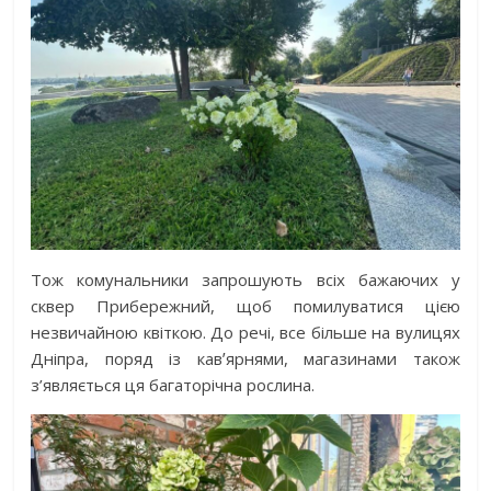
Тож комунальники запрошують всіх бажаючих у
сквер Прибережний, щоб помилуватися цією
незвичайною квіткою. До речі, все більше на вулицях
Дніпра, поряд із кавʼярнями, магазинами також
з’являється ця багаторічна рослина.