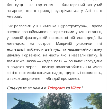
білі кущі. Це гортензія — багаторічний квітучий
чагарник, що в природі зустрічається у Азії та в
Америці.
Як розповіли у КП «Міська інфраструктура», Європа
вперше познайомилася з гортензіями у ХVІІІ столітті,
у першій французькій навколосвітній експедиції. За
легендою, на острові Маврикій учасники тієї
експедиції побачили цей кущ та надзвичайно гарну
дівчину Гортензію, на честь якої і назвали квітку. Її
латинська назва — «гідрангея» — означає «посудина
з водою» через її велику вологолюбність. На «мові
квітів» гортензія означає надію, щирість і скромність,
а також звернення — «Згадай про мене».
Слідкуйте за нами в
Telegram
та
Viber
!