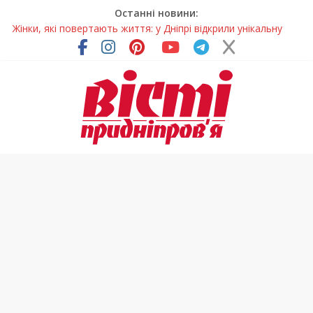
Останні новини:
Жінки, які повертають життя: у Дніпрі відкрили унікальну
фотовиставку
Педагогиню з Дніпра відзначили у престижному
всеукраїнському конкурсі
Дніпро стане головним центром молодіжних проєктів та
ініціатив України
Засинання після півночі може негативно впливати на
здоров’я
Андрій Горинін: “Нехай доля береже тих, хто служить, і всіх
українців!”