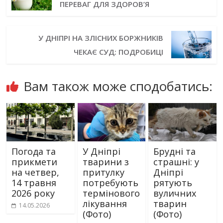
ПЕРЕВАГ ДЛЯ ЗДОРОВ’Я
У ДНІПРІ НА ЗЛІСНИХ БОРЖНИКІВ
ЧЕКАЄ СУД: ПОДРОБИЦІ
Вам також може сподобатись:
Погода та
У Дніпрі
Брудні та
прикмети
тварини з
страшні: у
на четвер,
притулку
Дніпрі
14 травня
потребують
рятують
2026 року
термінового
вуличних
лікування
тварин
14.05.2026
(Фото)
(Фото)