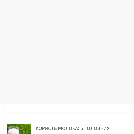
k
s
n
m
p
e
t
r
КОРИСТЬ МОЛОКА: 5 ГОЛОВНИХ