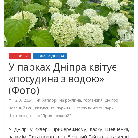
НОВИНИ
Новини Дніпра
У парках Дніпра квітує
«посудина з водою»
(Фото)
,
,
,
12.07.2024
багаторічна рослина
гортензия
Дніпро
,
,
,
Зеленый Гай
квітування
парк ім. Писаржевського
парк
,
Шевченка
сквер "Прибережний"
У Дніпрі у сквері Прибережному, парку Шевченка,
парку ім. Писаржевського, Зелений Гай цвітуть чудові