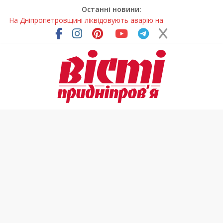
Останні новини:
На Дніпропетровщині ліквідовують аварію на
магістральному водогоні
Спортсменка з Кам’янського встановила рекорд
Дніпропетровщини з пауерліфтингу
Приховав майно та доходи: на Дніпропетровщині депутата
сільради визнали винним
На Дніпропетровщині зафіксували рясне цвітіння рідкісних
рослин (фото)
Світлові рішення майстрів із Дніпра визнали найкращими в
Україні