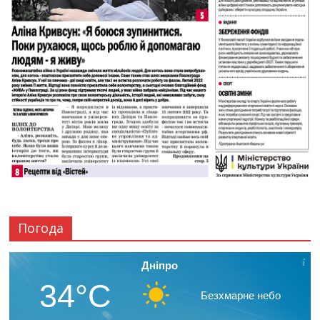
Погода
Дніпро
34°C
Безхмарне небо