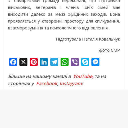
У Самарівській громаді переконані, що підтримка
військових, ветеранів і членів їхніх сімей має
виходити далеко за межі офіційних заходів. Вона
проявляється у створенні простору для спілкування,
взаєморозуміння та психологічного відновлення.
Підготувала Наталія Ковальчук
фото СМР
F
X
P
L
T
W
V
S
M
a
i
i
e
h
i
k
e
Більше на нашому каналі в
YouTube,
та на
c
n
n
l
a
b
y
s
сторінках у
Facebook
,
Instagram
!
e
t
k
e
t
e
p
s
b
e
e
g
s
r
e
e
o
r
d
r
A
n
o
e
I
a
p
g
k
s
n
m
p
e
t
r