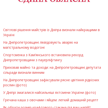
Світлові рішення майстрів із Дніпра визнали найкращими в
Україні
На Дніпропетровщині ліквідовують аварію на
магістральному водогоні
Спортсменка з Кам’янського встановила рекорд
Дніпропетровщини з пауерліфтингу
Приховав майно та доходи: на Дніпропетровщині депутата
сільради визнали винним
На Дніпропетровщині зафіксували рясне цвітіння рідкісних
рослин (фото)
У Дніпрі змагалися найсильніші яхтсмени України (фото)
Гречана каша з овочами і яйцем: легкий домашній рецепт
Як обрати розмір крафтового стакана під ваш напій?