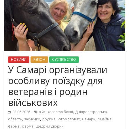
НОВИНИ
РЕГІОН
СУСПІЛЬСТВО
У Самарі організували
особливу поїздку для
ветеранів і родин
військових
,
03.06.2026
військовослужбовці
Дніпропетровська
,
,
,
,
область
захисник
родина Богомолових
Самарь
сімейна
,
,
ферма
ферма
Щедрий дворик