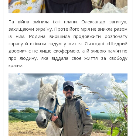
Та війна змінила їхні плани. Олександр загинув,
захищаючи Україну. Проте його мрія не зникла разом
із ним. Родина вирішила продовжити розпочату
справу й втілити задум у життя. Сьогодні «Щедрий
дворик» є не лише екофермою, а й живою пам’яттю
про людину, яка віддала своє життя за свободу
країни.