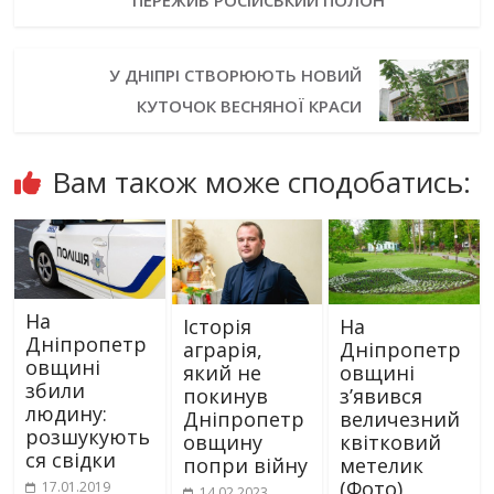
ПЕРЕЖИВ РОСІЙСЬКИЙ ПОЛОН
У ДНІПРІ СТВОРЮЮТЬ НОВИЙ
КУТОЧОК ВЕСНЯНОЇ КРАСИ
Вам також може сподобатись:
На
Історія
На
Дніпропетр
аграрія,
Дніпропетр
овщині
який не
овщині
збили
покинув
з’явився
людину:
Дніпропетр
величезний
розшукують
овщину
квітковий
ся свідки
попри війну
метелик
(Фото)
17.01.2019
14.02.2023