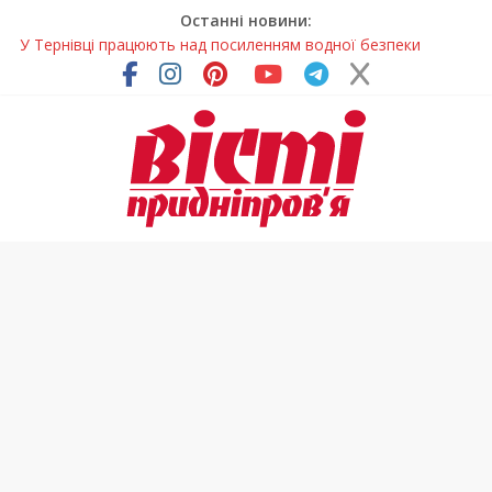
Останні новини:
У Тернівці працюють над посиленням водної безпеки
громади
На Дніпропетровщині різко зросла кількість пожеж в
екосистемах
У Самарі провели незвичайний майстер-клас
Світлові рішення майстрів із Дніпра визнали найкращими в
Україні
Засинання після півночі може негативно впливати на
здоров’я