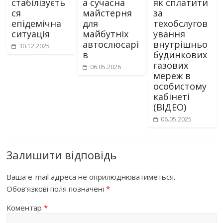
стабілізуєть
а сучасна
як сплатити
ся
майстерня
за
епідемічна
для
техобслугов
ситуація
майбутніх
ування
автослюсарі
внутрішньо
30.12.2025
в
будинкових
газових
06.05.2026
мереж в
особистому
кабінеті
(ВІДЕО)
06.05.2025
Залишити відповідь
Ваша e-mail адреса не оприлюднюватиметься.
Обов’язкові поля позначені
*
Коментар
*