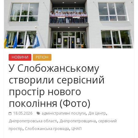
НОВИНИ
РЕГІОН
У Слобожанському
створили сервісний
простір нового
покоління (Фото)
,
,
18.05.2026
адміністративні послуги
Дія Центр
,
,
Дніпропетровська області
Дніпропетровщина
сервісний
,
,
простір
Слобожанська громада
ЦНАП