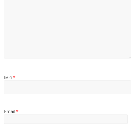
Ім'я
*
Email
*