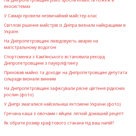
екосистемах
У Самарі провели незвичайний майстер-клас
Світлові рішення майстрів із Дніпра визнали найкращими в
Україні
На Дніпропетровщині ліквідовують аварію на
магістральному водогоні
Спортсменка з Кам’янського встановила рекорд
Дніпропетровщини з пауерліфтингу
Приховав майно та доходи: на Дніпропетровщині депутата
сільради визнали винним
На Дніпропетровщині зафіксували рясне цвітіння рідкісних
рослин (фото)
У Дніпрі змагалися найсильніші яхтсмени України (фото)
Гречана каша з овочами і яйцем: легкий домашній рецепт
Як обрати розмір крафтового стакана під ваш напій?