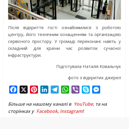
Після відкриття гості ознайомилися з роботою
центру, його технічним оснащенням та організацією
сервісного простору. У громаді переконані: навіть у
складний для країни час розвиток сучасної
інфраструктури.
Підготувала Наталія Ковальчук
фото з відкритих джерел
F
X
P
L
T
W
V
S
M
a
i
i
e
h
i
k
e
Більше на нашому каналі в
YouTube,
та на
c
n
n
l
a
b
y
s
сторінках у
Facebook
,
Instagram
!
e
t
k
e
t
e
p
s
b
e
e
g
s
r
e
e