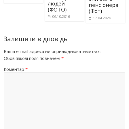
людей
пенсіонера
(ФОТО)
(Фот)
06.10.2016
17.04.2026
Залишити відповідь
Ваша e-mail адреса не оприлюднюватиметься.
Обов’язкові поля позначені
*
Коментар
*