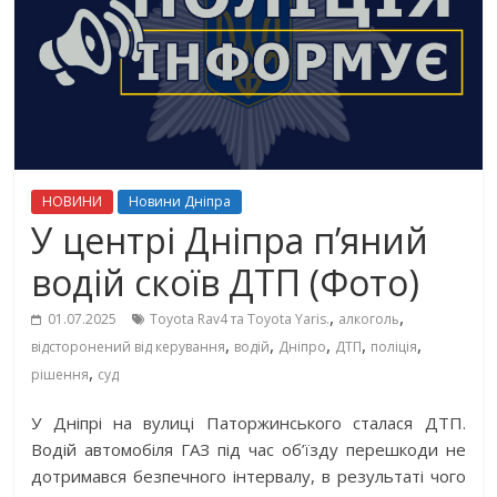
НОВИНИ
Новини Дніпра
У центрі Дніпра п’яний
водій скоїв ДТП (Фото)
,
,
01.07.2025
Toyota Rav4 та Toyota Yaris.
алкоголь
,
,
,
,
,
відсторонений від керування
водій
Дніпро
ДТП
поліція
,
рішення
суд
У Дніпрі на вулиці Паторжинського сталася ДТП.
Водій автомобіля ГАЗ під час об’їзду перешкоди не
дотримався безпечного інтервалу, в результаті чого