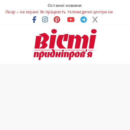
Останні новини:
Лікар – на екрані: Як працюють телемедичні центри на
Дніпропетровщині
У Дніпрі триває масштабна підготовка до опалювального
сезону
Пошуки тривають: на Дніпропетровщині досліджують місце
розташування легендарного монастиря (Фото)
Ветерани Дніпропетровщини отримують шанс на власне
житло
Говорити про воду без паніки: чому важлива правильна
комунікація