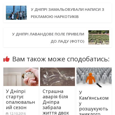
У ДНІПРІ ЗАМАЛЬОВУВАЛИ НАПИСИ З
РЕКЛАМОЮ НАРКОТИКІВ
У ДНІПРІ ЛАВАНДОВЕ ПОЛЕ ПРИВЕЛИ
ДО ЛАДУ (ФОТО)
Вам також може сподобатись:
У Дніпрі
Страшна
У
стартує
аварія біля
Кам’янськом
опалювальн
Дніпра
у
ий сезон
забрала
розшукують
життя двох
зниклого
12.10.2016