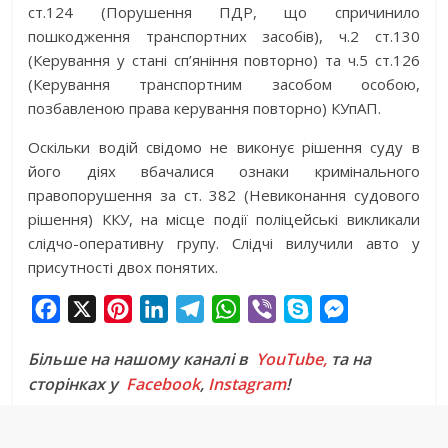
ст.124 (Порушення ПДР, що спричинило
пошкодження транспортних засобів), ч.2 ст.130
(Керування у стані сп’яніння повторно) та ч.5 ст.126
(Керування транспортним засобом особою,
позбавленою права керування повторно) КУпАП.
Оскільки водій свідомо не виконує рішення суду в
його діях вбачалися ознаки кримінального
правопорушення за ст. 382 (Невиконання судового
рішення) ККУ, на місце події поліцейські викликали
слідчо-оперативну групу. Слідчі вилучили авто у
присутності двох понятих.
F
X
P
L
T
W
V
S
M
a
i
i
e
h
i
k
e
Більше на нашому каналі в
YouTube,
та на
c
n
n
l
a
b
y
s
сторінках у
Facebook
,
Instagram
!
e
t
k
e
t
e
p
s
b
e
e
g
s
r
e
e