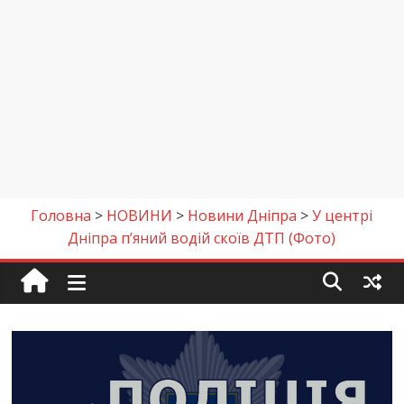
Головна
>
НОВИНИ
>
Новини Дніпра
>
У центрі
Дніпра п’яний водій скоїв ДТП (Фото)