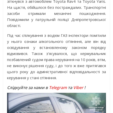
зіткнувся з автомобілем Toyota Rav4 та Toyota Yaris.
На щастя, обійшлося без постраждалих. Транспортні
засоби отримали механічні пошкодження.
Повідомили у патрульній поліції Дніпропетровської
області.
Під час спілкування з водієм ГАЗ інспектори помітили
у нього ознаки алкогольного сп’яніння, але він від
освідування у встановленому законом порядку
відмовився. Також з’ясувалося, що кермувальник
позбавлений судом права керування на 10 років, втім,
не виконує рішення суду, і до того ж вже притягався
цього року до адміністративної відповідальності за
керування у стані сп’яніння.
Слідкуйте за нами в
Telegram
та
Viber
!