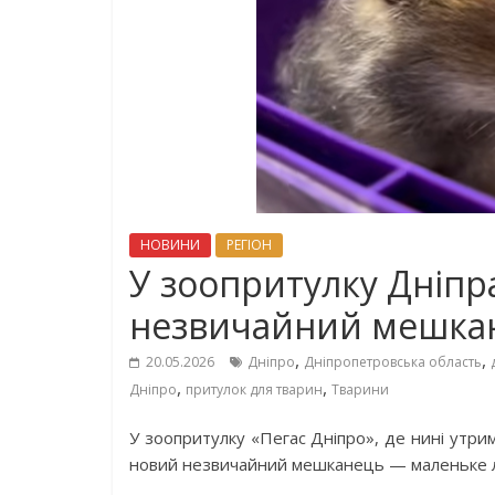
НОВИНИ
РЕГІОН
У зоопритулку Дніпр
незвичайний мешка
,
,
20.05.2026
Дніпро
Дніпропетровська область
,
,
Дніпро
притулок для тварин
Тварини
У зоопритулку «Пегас Дніпро», де нині утри
новий незвичайний мешканець — маленьке ли