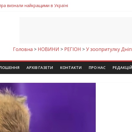
ть аварію на магістральному водогоні
тановила рекорд Дніпропетровщини з пауерліфтингу
Дніпропетровщині депутата сільради визнали винним
и рясне цвітіння рідкісних рослин (фото)
іпра визнали найкращими в Україні
Головна
>
НОВИНИ
>
РЕГІОН
>
У зоопритулку Дні
ЛОШЕННЯ
АРХІВ ГАЗЕТИ
КОНТАКТИ
ПРО НАС
РЕДАКЦІ