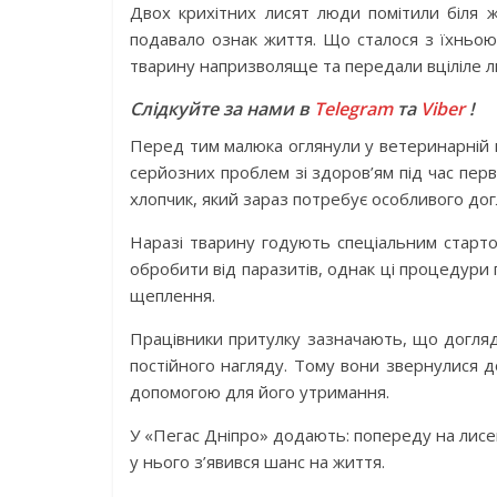
Двох крихітних лисят люди помітили біля ж
подавало ознак життя. Що сталося з їхньою
тварину напризволяще та передали вціліле л
Слідкуйте за нами в
Telegram
та
Viber
!
Перед тим малюка оглянули у ветеринарній кл
серйозних проблем зі здоров’ям під час пер
хлопчик, який зараз потребує особливого догл
Наразі тварину годують спеціальним старто
обробити від паразитів, однак ці процедури
щеплення.
Працівники притулку зазначають, що догляд
постійного нагляду. Тому вони звернулися 
допомогою для його утримання.
У «Пегас Дніпро» додають: попереду на лисе
у нього з’явився шанс на життя.