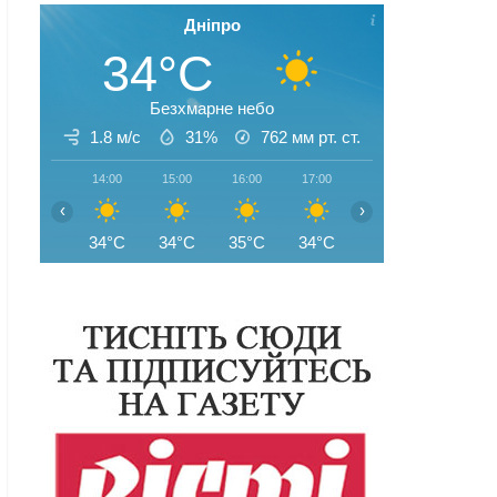
Дніпро
34°C
Безхмарне небо
1.8 м/с
31%
762
мм рт. ст.
14:00
15:00
16:00
17:00
18:00
19:00
‹
›
34°C
34°C
35°C
34°C
34°C
34°C