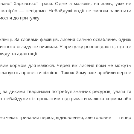
вавої Харківської траси. Одне з малюків, на жаль, уже не
 матір’ю — невідомо. Небайдужі водії не змогли залишити
исеня до притулку.
ініці. За словами фахівців, лисеня сильно ослаблене, однак
винного огляду не виявили. У притулку розповідають, що це
яду та адаптації.
вим кормом для малюків. Через вік лисеня поки не можуть
 планують провести пізніше. Також йому вже зробили перше
 за дикими тваринами потребує значних ресурсів, уваги та
до небайдужих із проханням підтримати малюка кормом або
ня чекає тривалий період відновлення, але головне — тепер