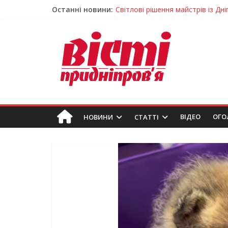
Останні новини:
На Дніпропетровщині ліквідовую
Спортсменка з Кам’янського вс
Приховав майно та доходи: на 
На Дніпропетровщині зафіксувал
Світлові рішення майстрів із Дн
ВIДЕО
ОГО
НОВИНИ
СТАТТІ