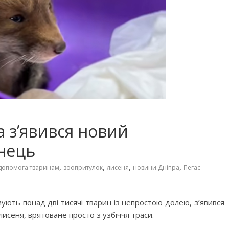
а з’явився новий
нець
,
,
,
,
допомога тваринам
зоопритулок
лисеня
новини Дніпра
Пегас
мують понад дві тисячі тварин із непростою долею, з’явився
сеня, врятоване просто з узбіччя траси.