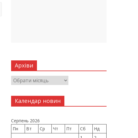
Архіви
Календар новин
Серпень 2026
Пн
Вт
Ср
Чт
Пт
Сб
Нд
1
2