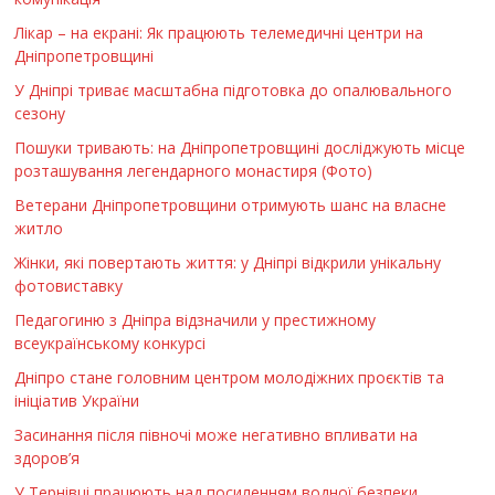
Лікар – на екрані: Як працюють телемедичні центри на
Дніпропетровщині
У Дніпрі триває масштабна підготовка до опалювального
сезону
Пошуки тривають: на Дніпропетровщині досліджують місце
розташування легендарного монастиря (Фото)
Ветерани Дніпропетровщини отримують шанс на власне
житло
Жінки, які повертають життя: у Дніпрі відкрили унікальну
фотовиставку
Педагогиню з Дніпра відзначили у престижному
всеукраїнському конкурсі
Дніпро стане головним центром молодіжних проєктів та
ініціатив України
Засинання після півночі може негативно впливати на
здоров’я
У Тернівці працюють над посиленням водної безпеки