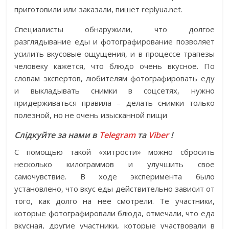
приготовили или заказали, пишет replyua.net.
Специалисты обнаружили, что долгое
разглядывание еды и фотографирование позволяет
усилить вкусовые ощущения, и в процессе трапезы
человеку кажется, что блюдо очень вкусное. По
словам экспертов, любителям фотографировать еду
и выкладывать снимки в соцсетях, нужно
придерживаться правила – делать снимки только
полезной, но не очень изысканной пищи
Слідкуйте за нами в
Telegram
та
Viber
!
С помощью такой «хитрости» можно сбросить
несколько килограммов и улучшить свое
самочувствие. В ходе эксперимента было
установлено, что вкус еды действительно зависит от
того, как долго на нее смотрели. Те участники,
которые фотографировали блюда, отмечали, что еда
вкусная, другие участники, которые участвовали в