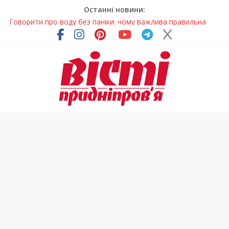
Останні новини:
Говорити про воду без паніки: чому важлива правильна
комунікація
Лікар – на екрані: Як працюють телемедичні центри на
Дніпропетровщині
У Дніпрі триває масштабна підготовка до опалювального
сезону
Пошуки тривають: на Дніпропетровщині досліджують місце
розташування легендарного монастиря (Фото)
Погода та прикмети на неділю, 9 серпня 2026 року