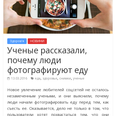
Здоров'я
НОВИНИ
Ученые рассказали,
почему люди
фотографируют еду
,
,
,
13.03.2016
еда
здоровье
снимки
ученые
Новое увлечение любителей соцсетей не осталось
незамеченным учеными, и они выяснили, почему
люди начали фотографировать еду перед тем, как
съесть ее. Оказывается, дело не только в том, что
пользователи хотят похвастаться тем, что они