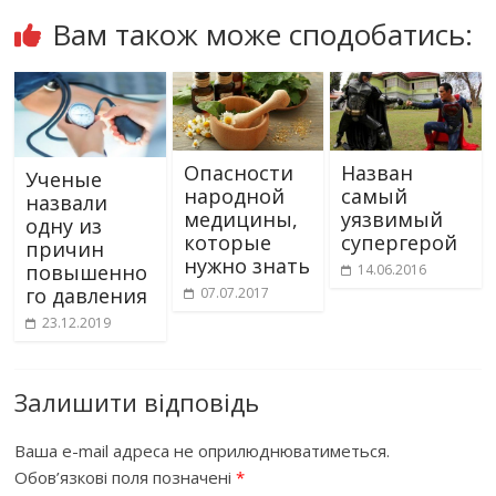
Вам також може сподобатись:
Опасности
Назван
Ученые
народной
самый
назвали
медицины,
уязвимый
одну из
которые
супергерой
причин
нужно знать
повышенно
14.06.2016
го давления
07.07.2017
23.12.2019
Залишити відповідь
Ваша e-mail адреса не оприлюднюватиметься.
Обов’язкові поля позначені
*