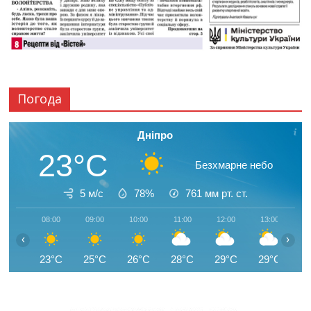
Погода
Дніпро
23°C
Безхмарне небо
5 м/с
78%
761
мм рт. ст.
08:00
09:00
10:00
11:00
12:00
13:00
1
‹
›
23°C
25°C
26°C
28°C
29°C
29°C
3