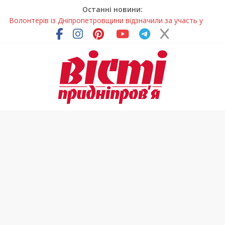
Останні новини:
Волонтерів із Дніпропетровщини відзначили за участь у
гуманітарних місіях
Дніпровський цирк отримав міжнародне визнання
Для школярів Дніпропетровщини стане доступним
безкоштовне гаряче харчування
Дніпрянка стала однією з найкращих юних кінологів світу
Як обрати розмір крафтового стакана під ваш напій?