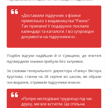
«Доставили підручник з фізики
прямісінько з видавництва “Ранок”.
Так приємно! У подарунок поклали
календарі та каталоги. І всі супровідні
документи на підручники є».
Подібні відгуки надійшли й із Сумщини, де вчителі
підтвердили: книжки прибули без затримок.
За словами генерального директора «Ранку» Віктора
Круглова, станом на 28 серпня всі школи, які обрали
їхні видання, отримали підручники вчасно:
«Попри несподівані труднощі під час
друку, ми все встигли. Це спільна