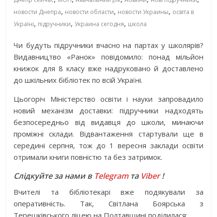
,
,
,
новости Днепра
новости области
новости Украины
освіта в
,
,
,
Україні
підручники
Украина сегодня
школа
Чи будуть підручники вчасно на партах у школярів?
Видавництво «Ранок» повідомило: понад мільйон
книжок для 8 класу вже надруковано й доставлено
до шкільних бібліотек по всій Україні.
Цьогоріч Міністерство освіти і науки запровадило
новий механізм доставки: підручники надходять
безпосередньо від видавця до школи, минаючи
проміжні склади. Відвантаження стартували ще в
середині серпня, тож до 1 вересня заклади освіти
отримали книги повністю та без затримок.
Слідкуйте за нами в
Telegram
та
Viber
!
Вчителі та бібліотекарі вже подякували за
оперативність. Так, Світлана Боярська з
Терешківського ліцею на Полтавщині поділилася: