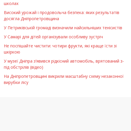
школах
Високий урожай і продовольча безпека: яких результатів
досягла Дніпропетровщина
У Петриківській громаді визначили найсильніших тенісистів
У Самарі для дітей організували особливу зустріч
Не поспішайте чистити: чотири фрукти, які краще їсти зі
шкіркою
У музеї Дніпра з’явився рідкісний автомобіль, врятований з-
під обстрілів (відео)
На Дніпропетровщині викрили масштабну схему незаконної
вирубки лісу