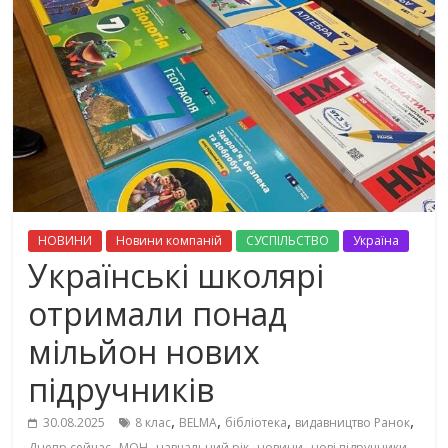
НОВИНИ
Новини компаній
СУСПІЛЬСТВО
Україна
Українські школярі
отримали понад
мільйон нових
підручників
,
,
,
,
30.08.2025
8 клас
BELMA
бібліотека
видавництво Ранок
,
,
,
,
,
Днепр сейчас
МОН
навчальний рік
новини
нові підручники