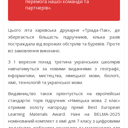
перемога нашої команди та
партнерів».
Цього літа харківська друкарня «Тріада-Пак», де
зберігається більшість підручників, кілька разів
постраждала від ворожих обстрілів та буревіїв. Проте
всі замовлення виконано.
З 1 вересня понад третина українських школярів
навчатимуться за новими виданнями з географії,
інформатики, мистецтва, німецької мови, біології,
хімії, технологій та української мови.
Видавництво також орієнтується на європейські
стандарти: торік підручник «Німецька мова. 2 клас»
отримав золоту нагороду премії Best European
Learning Materials Award. Нині на BELMA-2025
номінований комплект з хімії для 7 класу з цифровими
додатками, робочими зошитами та матеріалами для