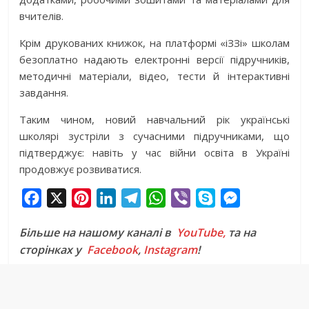
вчителів.
Крім друкованих книжок, на платформі «іЗЗі» школам
безоплатно надають електронні версії підручників,
методичні матеріали, відео, тести й інтерактивні
завдання.
Таким чином, новий навчальний рік українські
школярі зустріли з сучасними підручниками, що
підтверджує: навіть у час війни освіта в Україні
продовжує розвиватися.
F
X
P
L
T
W
V
S
M
a
i
i
e
h
i
k
e
Більше на нашому каналі в
YouTube,
та на
c
n
n
l
a
b
y
s
сторінках у
Facebook
,
Instagram
!
e
t
k
e
t
e
p
s
b
e
e
g
s
r
e
e
o
r
d
r
A
n