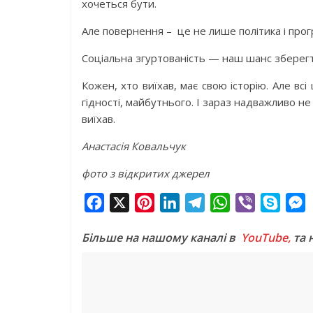
хочеться бути.
Але повернення – це не лише політика і прогр
Соціальна згуртованість — наш шанс зберег
Кожен, хто виїхав, має свою історію. Але всі
гідності, майбутнього. І зараз надважливо не 
виїхав.
Анастасія Ковальчук
фото з відкритих джерел
F
X
P
L
T
W
V
S
a
i
i
e
h
i
k
e
Більше на нашому каналі в
YouTube,
та 
c
n
n
l
a
b
y
s
e
t
k
e
t
e
p
s
b
e
e
g
s
r
e
e
o
r
d
r
A
n