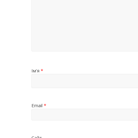
Ім'я
*
Email
*
Сайт