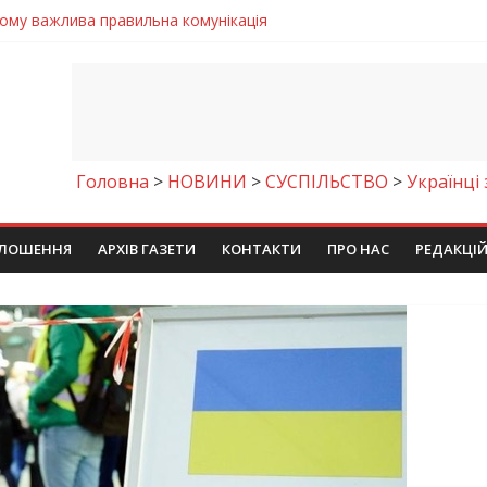
чому важлива правильна комунікація
 телемедичні центри на Дніпропетровщині
готовка до опалювального сезону
ровщині досліджують місце розташування легендарного монасти
римують шанс на власне житло
Головна
>
НОВИНИ
>
СУСПІЛЬСТВО
>
Українці
ЛОШЕННЯ
АРХІВ ГАЗЕТИ
КОНТАКТИ
ПРО НАС
РЕДАКЦІ