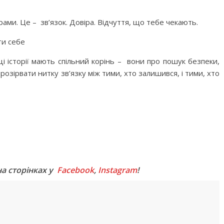
ами. Це – зв’язок. Довіра. Відчуття, що тебе чекають.
ти себе
 ці історії мають спільний корінь – вони про пошук безпеки,
розірвати нитку зв’язку між тими, хто залишився, і тими, хто
M
на сторінках у
Facebook
,
Instagram
!