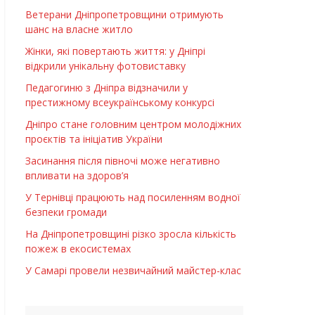
Ветерани Дніпропетровщини отримують
шанс на власне житло
Жінки, які повертають життя: у Дніпрі
відкрили унікальну фотовиставку
Педагогиню з Дніпра відзначили у
престижному всеукраїнському конкурсі
Дніпро стане головним центром молодіжних
проєктів та ініціатив України
Засинання після півночі може негативно
впливати на здоров’я
У Тернівці працюють над посиленням водної
безпеки громади
На Дніпропетровщині різко зросла кількість
пожеж в екосистемах
У Самарі провели незвичайний майстер-клас