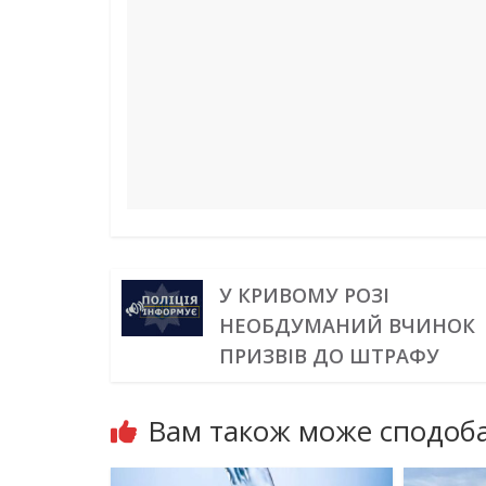
o
e
I
a
p
g
k
s
n
m
p
e
t
r
У КРИВОМУ РОЗІ
НЕОБДУМАНИЙ ВЧИНОК
ПРИЗВІВ ДО ШТРАФУ
Вам також може сподоба