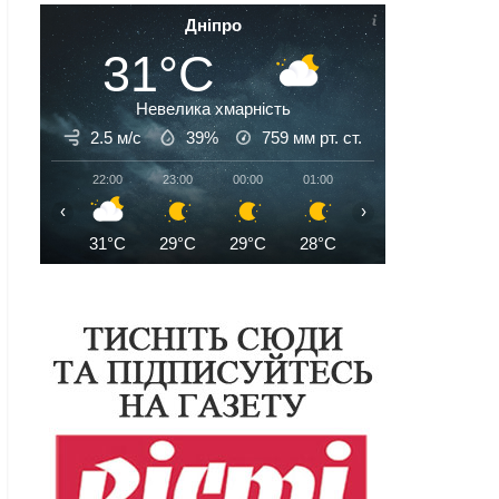
Дніпро
31°C
Невелика хмарність
2.5 м/с
39%
759
мм рт. ст.
22:00
23:00
00:00
01:00
02:00
03:00
‹
›
31°C
29°C
29°C
28°C
27°C
26°C