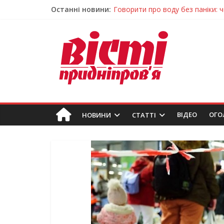
Говорити про воду без паніки: 
Останні новини:
Лікар – на екрані: Як працюють
У Дніпрі триває масштабна під
Пошуки тривають: на Дніпропет
Ветерани Дніпропетровщини от
ВIДЕО
ОГО
НОВИНИ
СТАТТІ