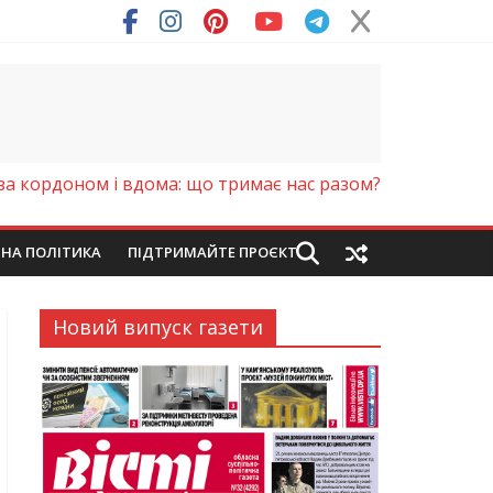
ря (Фото)
 за кордоном і вдома: що тримає нас разом?
ЙНА ПОЛІТИКА
ПІДТРИМАЙТЕ ПРОЄКТ
Новий випуск газети