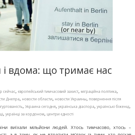
 і вдома: що тримає нас
,
,
,
р сейчас
європейський тимчасовий захист
міграційна політика
,
,
,
сти Днепра
новости области
новости Украины
повернення після
,
,
,
,
згуртованість
Украина сегодня
українська діаспора
українські біженці
,
,
щі
українці за кордоном
центри єдності
аїни виїхали мільйони людей. Хтось тимчасово, хтось –
і, а в тому, як не втратити зв’язок із тими, хто поїхав.