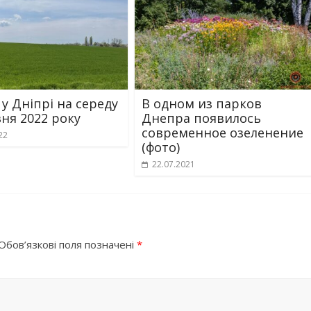
 у Дніпрі на середу
В одном из парков
вня 2022 року
Днепра появилось
современное озеленение
22
(фото)
22.07.2021
Обов’язкові поля позначені
*