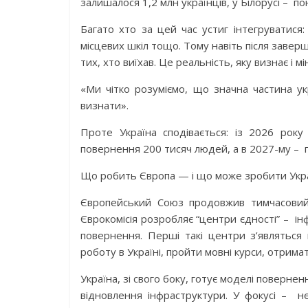
залишалося 1,2 млн українців, у Білорусі – пон
Багато хто за цей час устиг інтегруватися
місцевих шкіл тощо. Тому навіть після заве
тих, хто виїхав. Це реальність, яку визнає і 
«Ми чітко розуміємо, що значна частина у
визнати».
Проте Україна сподівається: із 2026 рок
повернення 200 тисяч людей, а в 2027-му – п
Що робить Європа — і що може зробити Укр
Європейський Союз продовжив тимчасовий 
Єврокомісія розробляє “центри єдності” – ін
повернення. Перші такі центри з’являться 
роботу в Україні, пройти мовні курси, отрима
Україна, зі свого боку, готує моделі повернен
відновлення інфраструктури. У фокусі – 