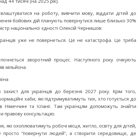
ад 44 тисячі (на 2025 рік).
: влаштуватися на роботу, вивчити мову, віддати дітей до
ршення бойових дій планують повернутися лише близько 30%
міністр національної єдності Олексій Чернишов:
країнців уже не повернеться. Це не катастрофа. Це треба
у почнеться зворотний процес. Наступного року очікують
ів мільйона.
аїна
захист для українців до березня 2027 року. Крім того,
формаційні хаби, які підтримуватимуть тих, хто готується до
в Німеччині та Іспанії. Там українцям допоможуть знайти
ти правову консультацію.
ня, які охоплюватимуть робочі місця, житло, освіту для дітей,
не просто “повернути людей”, а створити середовище, де