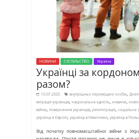
НОВИНИ
СУСПІЛЬСТВО
Україна
Українці за кордоном
разом?
,
10.07.2025
внутрішньо переміщені особи
Днеп
,
,
,
міграція українців
національна єдність
новини
ново
,
,
,
війни
повернення українців
реінтеграція
соціальна 
,
,
українці в Європі
українці в Німеччині
українці в Поль
Від початку повномасштабної війни з Укр
назавжди. Проте питання не лише в кількост