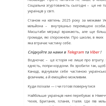
Соціальна згуртованість сьогодні – це не ті
українців у світі.
Станом на квітень 2025 року за межами Ук
мільйона – внутрішньо переміщені особи. 
Масштаби міграції вражають, але ще біль
громади, які спорожніли. Про школи, в яких
яка втрачає частину себе.
Слідкуйте за нами в
Telegram
та
Viber
!
Водночас – це історія не лише про втрату. 
єдність, попри кордони. Як зробити так, щоб н
Канаді, відчували себе частиною українсь
фізичним, а й емоційно можливим.
Куди поїхали — і чи готові повернутися
Найбільше українців нині перебуває в Німеч
Чехія, Британія, Іспанія, Італія. Ще пів м